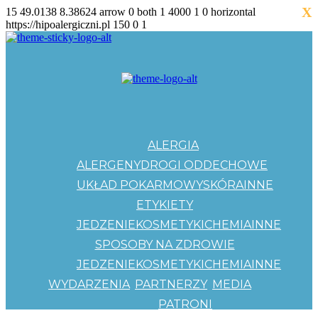
X
15
49.0138
8.38624
arrow
0
both
1
4000
1
0
horizontal
https://hipoalergiczni.pl
150
0
1
ALERGIA
ALERGENY
DROGI ODDECHOWE
UKŁAD POKARMOWY
SKÓRA
INNE
ETYKIETY
JEDZENIE
KOSMETYKI
CHEMIA
INNE
SPOSOBY NA ZDROWIE
JEDZENIE
KOSMETYKI
CHEMIA
INNE
WYDARZENIA
PARTNERZY
MEDIA
PATRONI