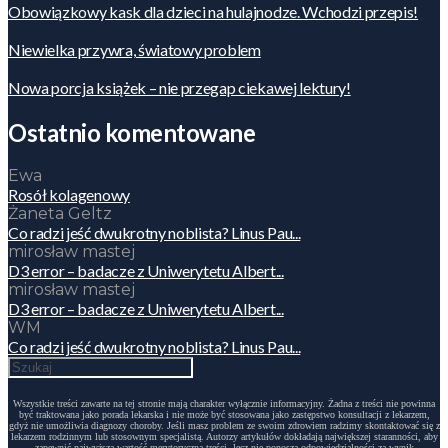
Obowiązkowy kask dla dzieci na hulajnodze. Wchodzi przepis!
Niewielka przywra, światowy problem
Nowa porcja książek – nie przegap ciekawej lektury!
Ostatnio komentowane
Ewa
Rosół kolagenowy
Żaneta Geltz
Co radzi jeść dwukrotny noblista? Linus Pau...
mirosław mastej
D3 error – badacze z Uniwerytetu Albert...
mirosław mastej
D3 error – badacze z Uniwerytetu Albert...
WM
Co radzi jeść dwukrotny noblista? Linus Pau...
Wszystkie treści zawarte na tej stronie mają charakter wyłącznie informacyjny. Żadna z treści nie powinna
być traktowana jako porada lekarska i nie może być stosowana jako zastępstwo konsultacji z lekarzem,
gdyż nie umożliwia diagnozy choroby. Jeśli masz problem ze swoim zdrowiem radzimy skontaktować się z
lekarzem rodzinnym lub stosownym specjalistą. Autorzy artykułów dokładają największej staranności, aby
zapewnić najwyższą wartość merytoryczną treści, lecz nie ponoszą odpowiedzialności za wynik