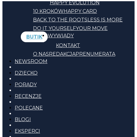
HAPPY EVOLUTION
10 KROKÓW
HAPPY CARD
BACK TO THE ROOTS
LESS IS MORE
DO IT YOURSELF
YOUR MOVE
WYWIADY
BUTIK
KONTAKT
O NAS
REDAKCJA
PRENUMERATA
NEWSROOM
DZIECKO
PORADY
RECENZJE
POLECANE
BLOGI
EKSPERCI