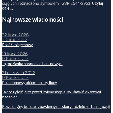
ciągłych i oznaczono symbolem: ISSN 2544-2953.
Czytaj
dalej…
Najnowsze wiadomości
22 lipca 2026
1 Komentarz
Rosół kolagenowy
19 lipca 2026
0 Komentarz
Jagodzianka na spodzie bananowym
21 czerwca 2026
0 Komentarz
Post domowy okiem siostry Ilony
Jak oczyścić jelita przed kolonoskopią, by ułatwić lekarzowi
badanie?
Rewolucyjny booster zbawienny dla skóry – dzieło rodzinnej pasji