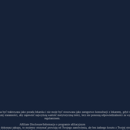
winna być traktowana jako porada lekarska i nie może być stosowana jako zastępstwo konsultacji z lekarzem, g
ej staranności, aby zapewnić najwyższą wartość merytoryczną treści, lecz nie ponoszą odpowiedzialności za w
regulaminem.
Affiliate Disclosure/Informacja o programie afiliacyjnym
acyjny i dokonasz zakupu, to możemy otrzymać prowizję od Twojego zamówienia, ale bez żadnego kosztu z Twojej s