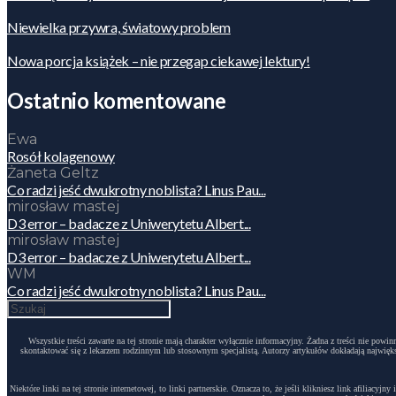
Niewielka przywra, światowy problem
Nowa porcja książek – nie przegap ciekawej lektury!
Ostatnio komentowane
Ewa
Rosół kolagenowy
Żaneta Geltz
Co radzi jeść dwukrotny noblista? Linus Pau...
mirosław mastej
D3 error – badacze z Uniwerytetu Albert...
mirosław mastej
D3 error – badacze z Uniwerytetu Albert...
WM
Co radzi jeść dwukrotny noblista? Linus Pau...
Wszystkie treści zawarte na tej stronie mają charakter wyłącznie informacyjny. Żadna z treści nie po
skontaktować się z lekarzem rodzinnym lub stosownym specjalistą. Autorzy artykułów dokładają największ
Niektóre linki na tej stronie internetowej, to linki partnerskie. Oznacza to, że jeśli klikniesz link afili