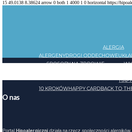
15
49.0138
8.38624
arrow
0
both
1
4000
1
0
horizontal
https://hipoal
ALERGIA
ALERGENY
DROGI ODDECHOWE
UKŁ
SPOSOBY NA ZDROWIE
WY
JEDZENIE
KOSMETYKI
CHEMIA
INNE
HAPP
10 KROKÓW
HAPPY CARD
BACK TO TH
O nas
Portal
Hipoalergiczni
działa na rzecz społeczności alergików