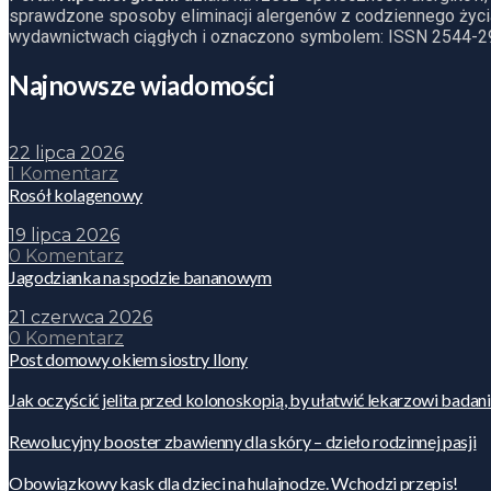
sprawdzone sposoby eliminacji alergenów z codziennego życia
wydawnictwach ciągłych i oznaczono symbolem: ISSN 2544-2
Najnowsze wiadomości
22 lipca 2026
1 Komentarz
Rosół kolagenowy
19 lipca 2026
0 Komentarz
Jagodzianka na spodzie bananowym
21 czerwca 2026
0 Komentarz
Post domowy okiem siostry Ilony
Jak oczyścić jelita przed kolonoskopią, by ułatwić lekarzowi badan
Rewolucyjny booster zbawienny dla skóry – dzieło rodzinnej pasji
Obowiązkowy kask dla dzieci na hulajnodze. Wchodzi przepis!