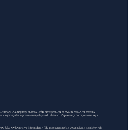
dyż nie umożliwia diagnozy choroby. Jeśli masz problem ze swoim zdrowiem radzimy
ynik wykorzystania prezentowanych porad lub treści. Zapraszamy do zapoznania się z
trony. Jako wydawnictwo informujemy (dla transparentności), że zarabiamy na niektórych