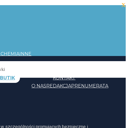
X
I
CHEMIA
INNE
BUTIK
KONTAKT
O NAS
REDAKCJA
PRENUMERATA
, w szczególności promujących bezpieczne i