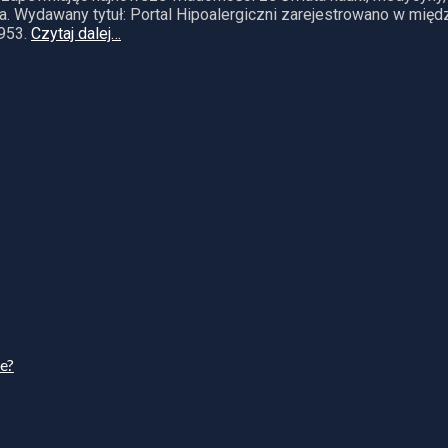
. Wydawany tytuł: Portal Hipoalergiczni zarejestrowano w mię
953.
Czytaj dalej…
ie?