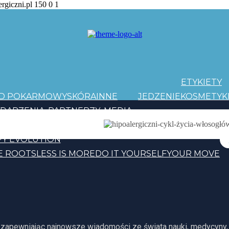
ergiczni.pl
150
0
1
ETYKIETY
AD POKARMOWY
SKÓRA
INNE
JEDZENIE
KOSMETYK
DARZENIA
PARTNERZY
MEDIA
PATRONI
Y EVOLUTION
E ROOTS
LESS IS MORE
DO IT YOURSELF
YOUR MOVE
, zapewniając najnowsze wiadomości ze świata nauki, medycyny