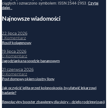
ciągłych i oznaczono symbolem: ISSN 2544-2953.
Czytaj
dalej…
Najnowsze wiadomości
22 lipca 2026
1 Komentarz
Rosół kolagenowy
19 lipca 2026
0 Komentarz
Jagodzianka na spodzie bananowym
21 czerwca 2026
0 Komentarz
Post domowy okiem siostry Ilony
Jak oczyścić jelita przed kolonoskopią, by ułatwić lekarzowi
badanie?
Rewolucyjny booster zbawienny dla skóry – dzieło rodzinnej pasji