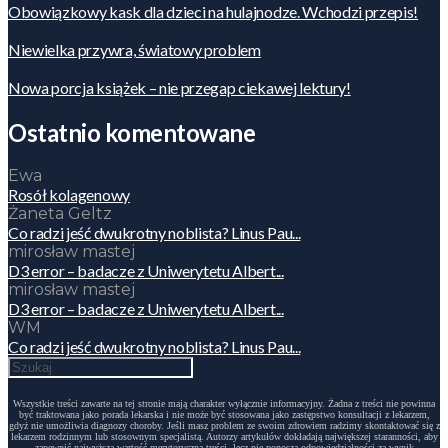
Obowiązkowy kask dla dzieci na hulajnodze. Wchodzi przepis!
Niewielka przywra, światowy problem
Nowa porcja książek – nie przegap ciekawej lektury!
Ostatnio komentowane
Ewa
Rosół kolagenowy
Żaneta Geltz
Co radzi jeść dwukrotny noblista? Linus Pau...
mirosław mastej
D3 error – badacze z Uniwerytetu Albert...
mirosław mastej
D3 error – badacze z Uniwerytetu Albert...
WM
Co radzi jeść dwukrotny noblista? Linus Pau...
Wszystkie treści zawarte na tej stronie mają charakter wyłącznie informacyjny. Żadna z treści nie powinna
być traktowana jako porada lekarska i nie może być stosowana jako zastępstwo konsultacji z lekarzem,
gdyż nie umożliwia diagnozy choroby. Jeśli masz problem ze swoim zdrowiem radzimy skontaktować się z
lekarzem rodzinnym lub stosownym specjalistą. Autorzy artykułów dokładają największej staranności, aby
zapewnić najwyższą wartość merytoryczną treści, lecz nie ponoszą odpowiedzialności za wynik