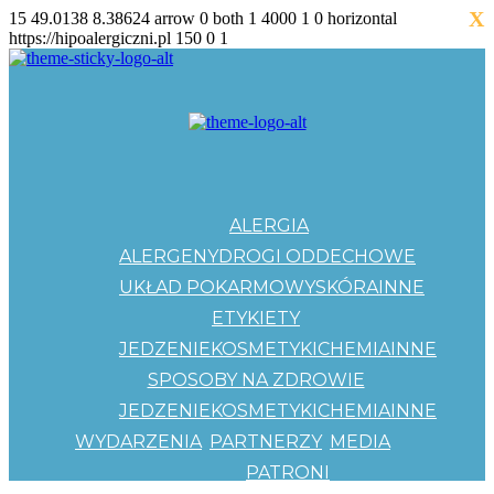
X
15
49.0138
8.38624
arrow
0
both
1
4000
1
0
horizontal
https://hipoalergiczni.pl
150
0
1
ALERGIA
ALERGENY
DROGI ODDECHOWE
UKŁAD POKARMOWY
SKÓRA
INNE
ETYKIETY
JEDZENIE
KOSMETYKI
CHEMIA
INNE
SPOSOBY NA ZDROWIE
JEDZENIE
KOSMETYKI
CHEMIA
INNE
WYDARZENIA
PARTNERZY
MEDIA
PATRONI