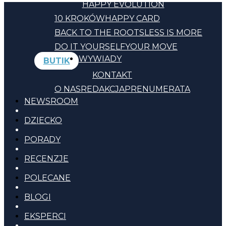
HAPPY EVOLUTION
10 KROKÓW
HAPPY CARD
BACK TO THE ROOTS
LESS IS MORE
DO IT YOURSELF
YOUR MOVE
WYWIADY
BUTIK
KONTAKT
O NAS
REDAKCJA
PRENUMERATA
NEWSROOM
DZIECKO
PORADY
RECENZJE
POLECANE
BLOGI
EKSPERCI