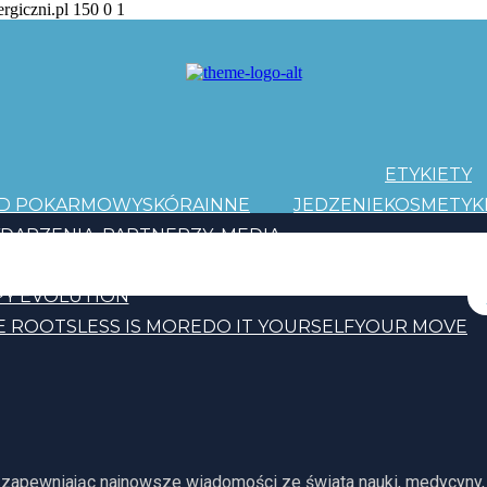
ergiczni.pl
150
0
1
ETYKIETY
AD POKARMOWY
SKÓRA
INNE
JEDZENIE
KOSMETYK
DARZENIA
PARTNERZY
MEDIA
PATRONI
Y EVOLUTION
E ROOTS
LESS IS MORE
DO IT YOURSELF
YOUR MOVE
, zapewniając najnowsze wiadomości ze świata nauki, medycyny