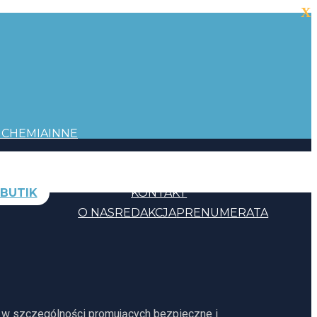
X
I
CHEMIA
INNE
BUTIK
KONTAKT
O NAS
REDAKCJA
PRENUMERATA
, w szczególności promujących bezpieczne i