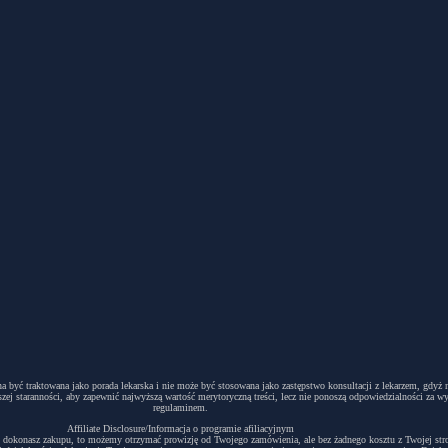
winna być traktowana jako porada lekarska i nie może być stosowana jako zastępstwo konsultacji z lekarzem, g
ej staranności, aby zapewnić najwyższą wartość merytoryczną treści, lecz nie ponoszą odpowiedzialności za w
regulaminem.
Affiliate Disclosure/Informacja o programie afiliacyjnym
acyjny i dokonasz zakupu, to możemy otrzymać prowizję od Twojego zamówienia, ale bez żadnego kosztu z Twojej s