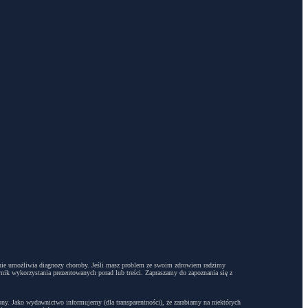
dyż nie umożliwia diagnozy choroby. Jeśli masz problem ze swoim zdrowiem radzimy
ynik wykorzystania prezentowanych porad lub treści. Zapraszamy do zapoznania się z
trony. Jako wydawnictwo informujemy (dla transparentności), że zarabiamy na niektórych