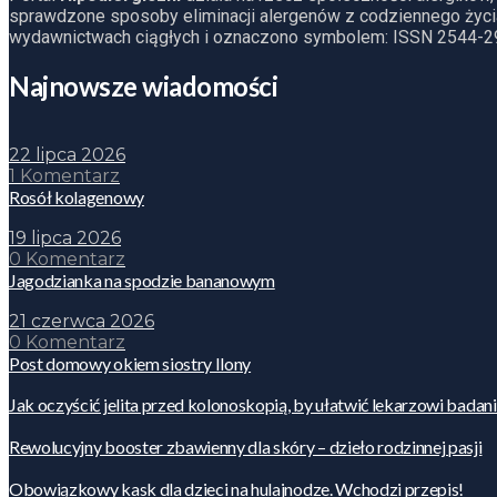
sprawdzone sposoby eliminacji alergenów z codziennego życia
wydawnictwach ciągłych i oznaczono symbolem: ISSN 2544-2
Najnowsze wiadomości
22 lipca 2026
1 Komentarz
Rosół kolagenowy
19 lipca 2026
0 Komentarz
Jagodzianka na spodzie bananowym
21 czerwca 2026
0 Komentarz
Post domowy okiem siostry Ilony
Jak oczyścić jelita przed kolonoskopią, by ułatwić lekarzowi badan
Rewolucyjny booster zbawienny dla skóry – dzieło rodzinnej pasji
Obowiązkowy kask dla dzieci na hulajnodze. Wchodzi przepis!