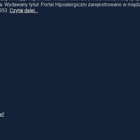
. Wydawany tytuł: Portal Hipoalergiczni zarejestrowano w mię
953.
Czytaj dalej…
ie?