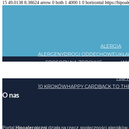
15
49.0138
8.38624
arrow
0
both
1
4000
1
0
horizontal
https://hipoal
ALERGIA
ALERGENY
DROGI ODDECHOWE
UKŁ
SPOSOBY NA ZDROWIE
WY
JEDZENIE
KOSMETYKI
CHEMIA
INNE
HAPP
10 KROKÓW
HAPPY CARD
BACK TO TH
O nas
Portal
Hipoalergiczni
działa na rzecz społeczności alergików