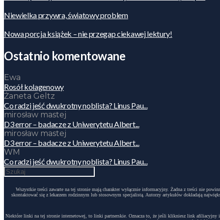
Niewielka przywra, światowy problem
Nowa porcja książek – nie przegap ciekawej lektury!
Ostatnio komentowane
Ewa
Rosół kolagenowy
Żaneta Geltz
Co radzi jeść dwukrotny noblista? Linus Pau...
mirosław mastej
D3 error – badacze z Uniwerytetu Albert...
mirosław mastej
D3 error – badacze z Uniwerytetu Albert...
WM
Co radzi jeść dwukrotny noblista? Linus Pau...
Wszystkie treści zawarte na tej stronie mają charakter wyłącznie informacyjny. Żadna z treści nie po
skontaktować się z lekarzem rodzinnym lub stosownym specjalistą. Autorzy artykułów dokładają największ
Niektóre linki na tej stronie internetowej, to linki partnerskie. Oznacza to, że jeśli klikniesz link afili