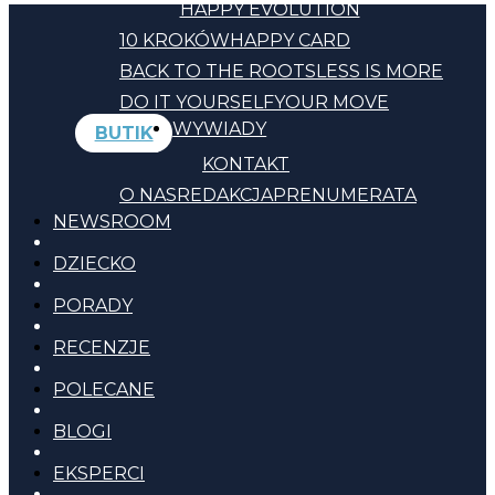
HAPPY EVOLUTION
10 KROKÓW
HAPPY CARD
BACK TO THE ROOTS
LESS IS MORE
DO IT YOURSELF
YOUR MOVE
WYWIADY
BUTIK
KONTAKT
O NAS
REDAKCJA
PRENUMERATA
NEWSROOM
DZIECKO
PORADY
RECENZJE
POLECANE
BLOGI
EKSPERCI