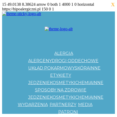
X
15
49.0138
8.38624
arrow
0
both
1
4000
1
0
horizontal
https://hipoalergiczni.pl
150
0
1
ALERGIA
ALERGENY
DROGI ODDECHOWE
UKŁAD POKARMOWY
SKÓRA
INNE
ETYKIETY
JEDZENIE
KOSMETYKI
CHEMIA
INNE
SPOSOBY NA ZDROWIE
JEDZENIE
KOSMETYKI
CHEMIA
INNE
WYDARZENIA
PARTNERZY
MEDIA
PATRONI