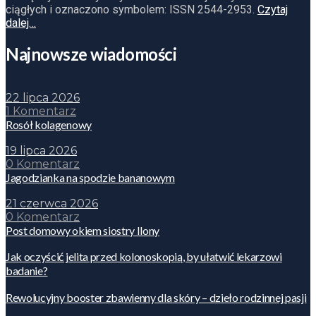
ciągłych i oznaczono symbolem: ISSN 2544-2953.
Czytaj
dalej…
Najnowsze wiadomości
22 lipca 2026
1 Komentarz
Rosół kolagenowy
19 lipca 2026
0 Komentarz
Jagodzianka na spodzie bananowym
21 czerwca 2026
0 Komentarz
Post domowy okiem siostry Ilony
Jak oczyścić jelita przed kolonoskopią, by ułatwić lekarzowi
badanie?
Rewolucyjny booster zbawienny dla skóry – dzieło rodzinnej pasji