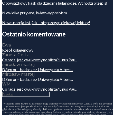
Obowiązkowy kask dla dzieci na hulajnodze. Wchodzi przepis!
Niewielka przywra, światowy problem
Nowa porcja książek – nie przegap ciekawej lektury!
Ostatnio komentowane
Ewa
Rosół kolagenowy
Żaneta Geltz
Co radzi jeść dwukrotny noblista? Linus Pau...
mirosław mastej
D3 error – badacze z Uniwerytetu Albert...
mirosław mastej
D3 error – badacze z Uniwerytetu Albert...
WM
Co radzi jeść dwukrotny noblista? Linus Pau...
Wszystkie treści zawarte na tej stronie mają charakter wyłącznie informacyjny. Żadna z treści nie powinna
być traktowana jako porada lekarska i nie może być stosowana jako zastępstwo konsultacji z lekarzem,
gdyż nie umożliwia diagnozy choroby. Jeśli masz problem ze swoim zdrowiem radzimy skontaktować się z
lekarzem rodzinnym lub stosownym specjalistą. Autorzy artykułów dokładają największej staranności, aby
zapewnić najwyższą wartość merytoryczną treści, lecz nie ponoszą odpowiedzialności za wynik