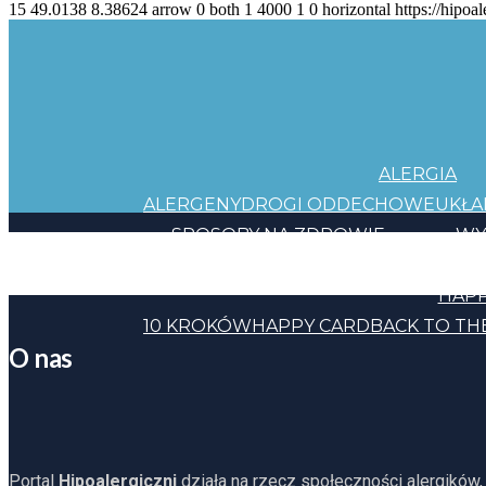
15
49.0138
8.38624
arrow
0
both
1
4000
1
0
horizontal
https://hipoal
ALERGIA
ALERGENY
DROGI ODDECHOWE
UKŁ
SPOSOBY NA ZDROWIE
WY
JEDZENIE
KOSMETYKI
CHEMIA
INNE
HAPP
10 KROKÓW
HAPPY CARD
BACK TO TH
O nas
Portal
Hipoalergiczni
działa na rzecz społeczności alergików