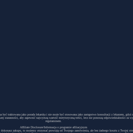
winna być traktowana jako porada lekarska i nie może być stosowana jako zastępstwo konsultacji z lekarzem, g
ej staranności, aby zapewnić najwyższą wartość merytoryczną treści, lecz nie ponoszą odpowiedzialności za w
regulaminem.
Affiliate Disclosure/Informacja o programie afiliacyjnym
acyjny i dokonasz zakupu, to możemy otrzymać prowizję od Twojego zamówienia, ale bez żadnego kosztu z Twojej s