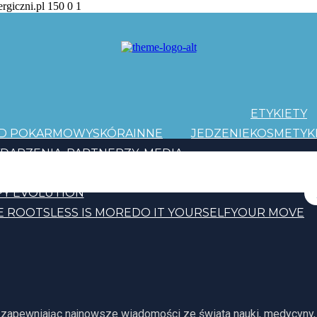
ergiczni.pl
150
0
1
ETYKIETY
AD POKARMOWY
SKÓRA
INNE
JEDZENIE
KOSMETYK
DARZENIA
PARTNERZY
MEDIA
PATRONI
Y EVOLUTION
E ROOTS
LESS IS MORE
DO IT YOURSELF
YOUR MOVE
, zapewniając najnowsze wiadomości ze świata nauki, medycyny