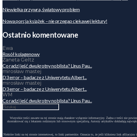
Niewielka przywra, światowy problem
Nowa porcja książek – nie przegap ciekawej lektury!
Ostatnio komentowane
Ewa
Rosół kolagenowy
Żaneta Geltz
Co radzi jeść dwukrotny noblista? Linus Pau...
mirosław mastej
D3 error – badacze z Uniwerytetu Albert...
mirosław mastej
D3 error – badacze z Uniwerytetu Albert...
WM
Co radzi jeść dwukrotny noblista? Linus Pau...
Wszystkie treści zawarte na tej stronie mają charakter wyłącznie informacyjny. Żadna z treści nie po
skontaktować się z lekarzem rodzinnym lub stosownym specjalistą. Autorzy artykułów dokładają największ
Niektóre linki na tej stronie internetowej, to linki partnerskie. Oznacza to, że jeśli klikniesz link afili