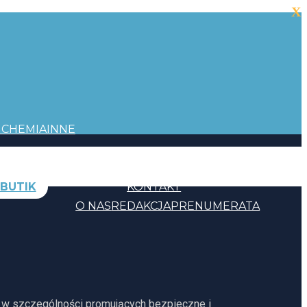
X
I
CHEMIA
INNE
BUTIK
KONTAKT
O NAS
REDAKCJA
PRENUMERATA
, w szczególności promujących bezpieczne i