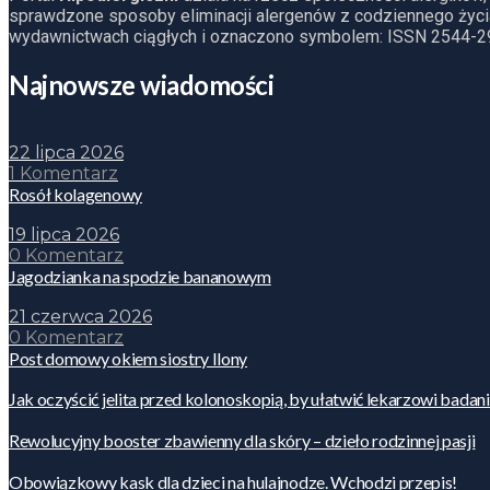
sprawdzone sposoby eliminacji alergenów z codziennego życia
wydawnictwach ciągłych i oznaczono symbolem: ISSN 2544-2
Najnowsze wiadomości
22 lipca 2026
1 Komentarz
Rosół kolagenowy
19 lipca 2026
0 Komentarz
Jagodzianka na spodzie bananowym
21 czerwca 2026
0 Komentarz
Post domowy okiem siostry Ilony
Jak oczyścić jelita przed kolonoskopią, by ułatwić lekarzowi badan
Rewolucyjny booster zbawienny dla skóry – dzieło rodzinnej pasji
Obowiązkowy kask dla dzieci na hulajnodze. Wchodzi przepis!