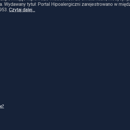
. Wydawany tytuł: Portal Hipoalergiczni zarejestrowano w mię
953.
Czytaj dalej…
ie?