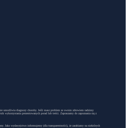
dyż nie umożliwia diagnozy choroby. Jeśli masz problem ze swoim zdrowiem radzimy
ynik wykorzystania prezentowanych porad lub treści. Zapraszamy do zapoznania się z
trony. Jako wydawnictwo informujemy (dla transparentności), że zarabiamy na niektórych