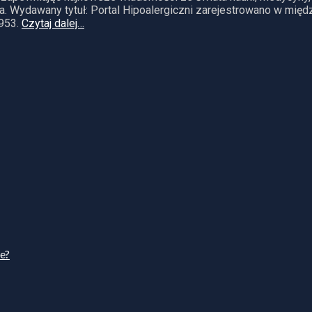
. Wydawany tytuł: Portal Hipoalergiczni zarejestrowano w mię
953.
Czytaj dalej…
ie?