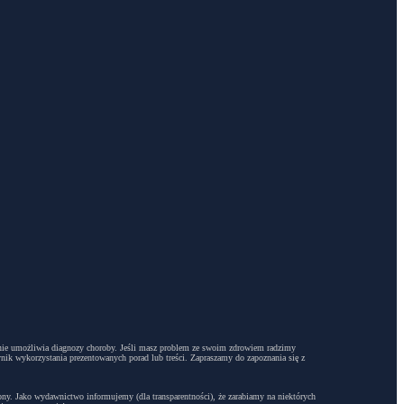
dyż nie umożliwia diagnozy choroby. Jeśli masz problem ze swoim zdrowiem radzimy
ynik wykorzystania prezentowanych porad lub treści. Zapraszamy do zapoznania się z
trony. Jako wydawnictwo informujemy (dla transparentności), że zarabiamy na niektórych