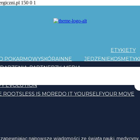
ergiczni.pl
150
0
1
ETYKIETY
AD POKARMOWY
SKÓRA
INNE
JEDZENIE
KOSMETYK
DARZENIA
PARTNERZY
MEDIA
PATRONI
Y EVOLUTION
E ROOTS
LESS IS MORE
DO IT YOURSELF
YOUR MOVE
, zapewniając najnowsze wiadomości ze świata nauki, medycyny