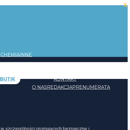
X
I
CHEMIA
INNE
BUTIK
KONTAKT
O NAS
REDAKCJA
PRENUMERATA
, w szczególności promujących bezpieczne i