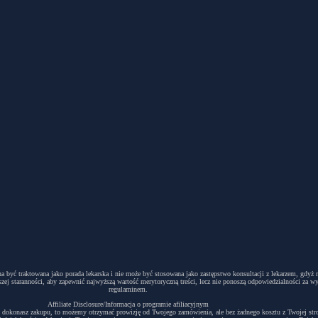
winna być traktowana jako porada lekarska i nie może być stosowana jako zastępstwo konsultacji z lekarzem, g
ej staranności, aby zapewnić najwyższą wartość merytoryczną treści, lecz nie ponoszą odpowiedzialności za w
regulaminem.
Affiliate Disclosure/Informacja o programie afiliacyjnym
acyjny i dokonasz zakupu, to możemy otrzymać prowizję od Twojego zamówienia, ale bez żadnego kosztu z Twojej s