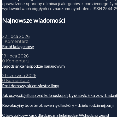
sprawdzone sposoby eliminacji alergenów z codziennego życia
wydawnictwach ciągłych i oznaczono symbolem: ISSN 2544-2
Najnowsze wiadomości
22 lipca 2026
1 Komentarz
Rosół kolagenowy
19 lipca 2026
0 Komentarz
Jagodzianka na spodzie bananowym
21 czerwca 2026
0 Komentarz
Post domowy okiem siostry Ilony
Jak oczyścić jelita przed kolonoskopią, by ułatwić lekarzowi badan
Rewolucyjny booster zbawienny dla skóry – dzieło rodzinnej pasji
Obowiązkowy kask dla dzieci na hulajnodze. Wchodzi przepis!