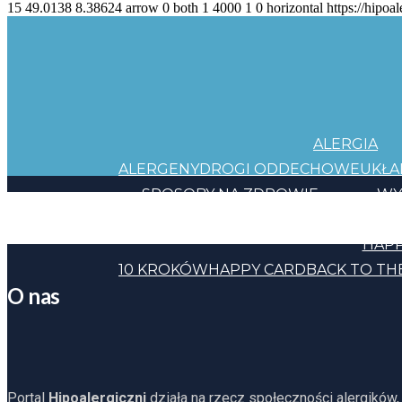
15
49.0138
8.38624
arrow
0
both
1
4000
1
0
horizontal
https://hipoal
ALERGIA
ALERGENY
DROGI ODDECHOWE
UKŁ
SPOSOBY NA ZDROWIE
WY
JEDZENIE
KOSMETYKI
CHEMIA
INNE
HAPP
10 KROKÓW
HAPPY CARD
BACK TO TH
O nas
Portal
Hipoalergiczni
działa na rzecz społeczności alergików