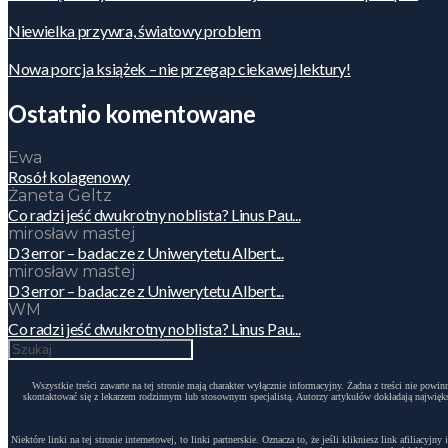
Niewielka przywra, światowy problem
Nowa porcja książek – nie przegap ciekawej lektury!
Ostatnio komentowane
Ewa
Rosół kolagenowy
Żaneta Geltz
Co radzi jeść dwukrotny noblista? Linus Pau...
mirosław mastej
D3 error – badacze z Uniwerytetu Albert...
mirosław mastej
D3 error – badacze z Uniwerytetu Albert...
WM
Co radzi jeść dwukrotny noblista? Linus Pau...
Wszystkie treści zawarte na tej stronie mają charakter wyłącznie informacyjny. Żadna z treści nie po
skontaktować się z lekarzem rodzinnym lub stosownym specjalistą. Autorzy artykułów dokładają największ
Niektóre linki na tej stronie internetowej, to linki partnerskie. Oznacza to, że jeśli klikniesz link afili