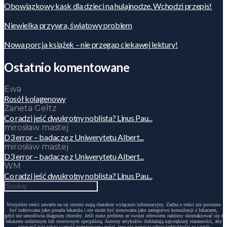
Obowiązkowy kask dla dzieci na hulajnodze. Wchodzi przepis!
Niewielka przywra, światowy problem
Nowa porcja książek – nie przegap ciekawej lektury!
Ostatnio komentowane
Ewa
Rosół kolagenowy
Żaneta Geltz
Co radzi jeść dwukrotny noblista? Linus Pau...
mirosław mastej
D3 error – badacze z Uniwerytetu Albert...
mirosław mastej
D3 error – badacze z Uniwerytetu Albert...
WM
Co radzi jeść dwukrotny noblista? Linus Pau...
Wszystkie treści zawarte na tej stronie mają charakter wyłącznie informacyjny. Żadna z treści nie powinna
być traktowana jako porada lekarska i nie może być stosowana jako zastępstwo konsultacji z lekarzem,
gdyż nie umożliwia diagnozy choroby. Jeśli masz problem ze swoim zdrowiem radzimy skontaktować się z
lekarzem rodzinnym lub stosownym specjalistą. Autorzy artykułów dokładają największej staranności, aby
zapewnić najwyższą wartość merytoryczną treści, lecz nie ponoszą odpowiedzialności za wynik