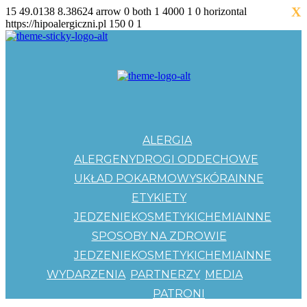
X
15
49.0138
8.38624
arrow
0
both
1
4000
1
0
horizontal
https://hipoalergiczni.pl
150
0
1
ALERGIA
ALERGENY
DROGI ODDECHOWE
UKŁAD POKARMOWY
SKÓRA
INNE
ETYKIETY
JEDZENIE
KOSMETYKI
CHEMIA
INNE
SPOSOBY NA ZDROWIE
JEDZENIE
KOSMETYKI
CHEMIA
INNE
WYDARZENIA
PARTNERZY
MEDIA
PATRONI