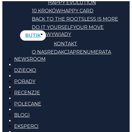
HAPPY EVOLUTION
10 KROKÓW
HAPPY CARD
BACK TO THE ROOTS
LESS IS MORE
DO IT YOURSELF
YOUR MOVE
WYWIADY
BUTIK
KONTAKT
O NAS
REDAKCJA
PRENUMERATA
NEWSROOM
DZIECKO
PORADY
RECENZJE
POLECANE
BLOGI
EKSPERCI