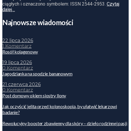
ciągłych i oznaczono symbolem: ISSN 2544-2953.
Czytaj
dalej…
Najnowsze wiadomości
22 lipca 2026
1 Komentarz
Rosół kolagenowy
19 lipca 2026
0 Komentarz
Jagodzianka na spodzie bananowym
21 czerwca 2026
0 Komentarz
Post domowy okiem siostry Ilony
Jak oczyścić jelita przed kolonoskopią, by ułatwić lekarzowi
badanie?
Rewolucyjny booster zbawienny dla skóry – dzieło rodzinnej pasji