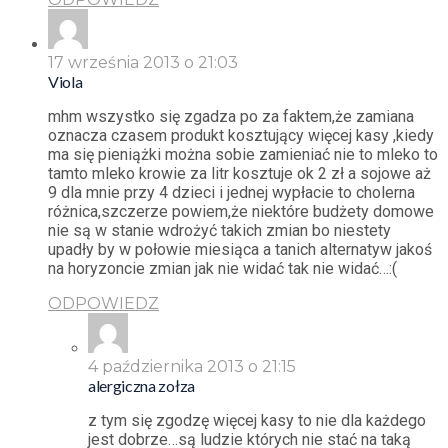
17 września 2013 o 21:03
Viola
mhm wszystko się zgadza po za faktem,że zamiana
oznacza czasem produkt kosztujący więcej kasy ,kiedy
ma się pieniążki można sobie zamieniać nie to mleko to
tamto mleko krowie za litr kosztuje ok 2 zł a sojowe aż
9 dla mnie przy 4 dzieci i jednej wypłacie to cholerna
różnica,szczerze powiem,że niektóre budżety domowe
nie są w stanie wdrożyć takich zmian bo niestety
upadły by w połowie miesiąca a tanich alternatyw jakoś
na horyzoncie zmian jak nie widać tak nie widać…:(
ODPOWIEDZ
4 października 2013 o 21:15
alergiczna zołza
z tym się zgodzę więcej kasy to nie dla każdego
jest dobrze…są ludzie których nie stać na taką