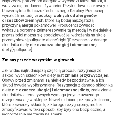
Naprzeciw potrzebom alergików wychodzi także
nauka
, a
wraz za nią producenci żywności. Przykładowo naukowcy z
Uniwersytetu Rolniczo-Technicznego Karoliny Północnej
wynaleźli metodę
produkcji wolnych od alergenów
orzeszków ziemnych
, które są bodaj najczęstszą
przyczyną alergii pokarmowej. Producenci żywności
wykazują ogromne zainteresowanie tą metodą i w niedalekiej
przyszłości można się spodziewać jej wdrożenia na skalę
przemysłową.[pullquote align=”right”]Rezygnacja z danego
składnika diety
nie oznacza ubogiej i niesmacznej
diety
[/pullquote]
Zmiany przede wszystkim w głowach
Jak widać najtrudniejszą częścią procesu rezygnacji ze
szkodliwych składników diety jest
zmiana przyzwyczajeń
.
Obawy przed zmianami są niekiedy bezpodstawne, a ich
skutki bywają wyolbrzymiane. Rezygnacja z danego składnika
diety
nie oznacza ubogiej i niesmacznej diety
, znalezienie
składników alternatywnych wymaga jedynie uważnego
rozejrzenia się w sklepie. Nawet ulubione przepisy kulinarne,
które zawierały składnik, z którego rezygnujemy, można
zmodyfikować w taki sposób, aby były one bezpieczne, a
jednocześnie nie traciły na smaku.