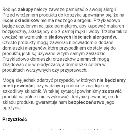
Robiąc
zakupy
należy zawsze pamiętać o swojej alergii.
Przed włożeniem produktu do koszyka upewnijmy się, że na
liście składników
nie ma naszego alergenu. Przykładowo
będąc uczulonym na jajka pamiętajmy, aby kupować makaron
bezjajeczny, składający się z samej mąki i wody. Trzeba także
uważać na wzmianki o
śladowych ilościach alergenów.
Często produkty mogą zawierać nieświadomie dodane
domieszki alergenów, które przypadkiem dostały się do
produktu, jeśli są używane w tym samym zakładzie.
Przykładowo domieszki orzeszków ziemnych mogą
znajdować się w słodyczach, a domieszki selera w
produktach warzywnych czy przyprawach.
Mogą się jednak zdarzyć przypadki, w których
nie będziemy
mieli pewnośc
i, czy w danym produkcie znajduje się
szkodliwy składnik. W takiej sytuacji powinniśmy
zostawić
produkt na półce i nie ryzykować. Jedynie pewność, co do
składu produktu gwarantuje nam
bezpieczeństwo
jego
spożycia.
Przyszłość