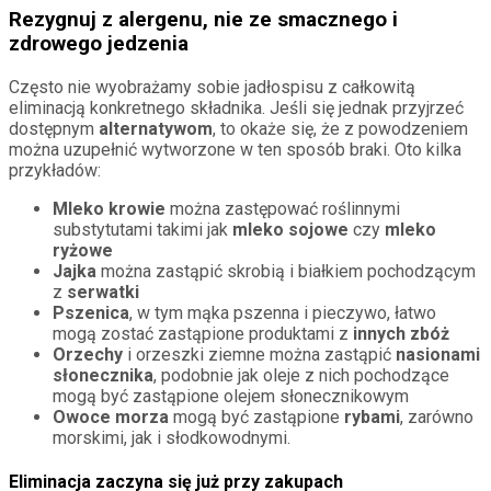
Rezygnuj z alergenu, nie ze smacznego i
zdrowego jedzenia
Często nie wyobrażamy sobie jadłospisu z całkowitą
eliminacją konkretnego składnika. Jeśli się jednak przyjrzeć
dostępnym
alternatywom
, to okaże się, że z powodzeniem
można uzupełnić wytworzone w ten sposób braki. Oto kilka
przykładów:
Mleko krowie
można zastępować roślinnymi
substytutami takimi jak
mleko sojowe
czy
mleko
ryżowe
Jajka
można zastąpić skrobią i białkiem pochodzącym
z
serwatki
Pszenica
, w tym mąka pszenna i pieczywo, łatwo
mogą zostać zastąpione produktami z
innych zbóż
Orzechy
i orzeszki ziemne można zastąpić
nasionami
słonecznika
, podobnie jak oleje z nich pochodzące
mogą być zastąpione olejem słonecznikowym
Owoce morza
mogą być zastąpione
rybami
, zarówno
morskimi, jak i słodkowodnymi.
Eliminacja zaczyna się już przy zakupach