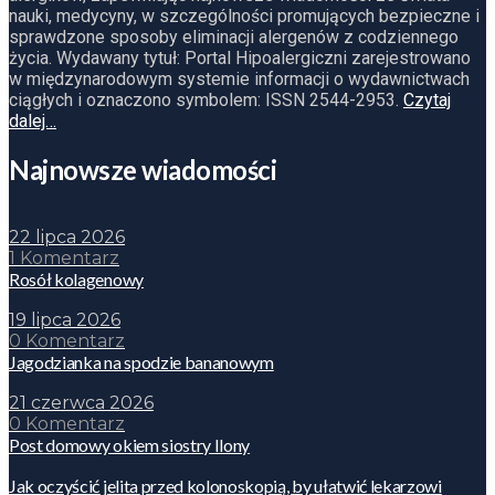
nauki, medycyny, w szczególności promujących bezpieczne i
sprawdzone sposoby eliminacji alergenów z codziennego
życia. Wydawany tytuł: Portal Hipoalergiczni zarejestrowano
w międzynarodowym systemie informacji o wydawnictwach
ciągłych i oznaczono symbolem: ISSN 2544-2953.
Czytaj
dalej…
Najnowsze wiadomości
22 lipca 2026
1 Komentarz
Rosół kolagenowy
19 lipca 2026
0 Komentarz
Jagodzianka na spodzie bananowym
21 czerwca 2026
0 Komentarz
Post domowy okiem siostry Ilony
Jak oczyścić jelita przed kolonoskopią, by ułatwić lekarzowi