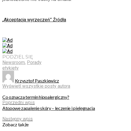
„Akceptacja wyrzeczeń” Źródła
PODZIEL SIĘ
Newsroom
,
Porady
etykiety
Krzysztof Paszkiewicz
Wyświetl wszystkie posty autora
Co oznacza termin hipoalergiczny?
Poprzedni wpis
Atopowe zapalenie skóry – leczenie i pielęgnacja
Następny wpis
Zobacz także