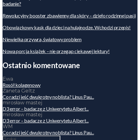
badanie?
Rewolucyjny booster zbawienny dla skóry – dzieło rodzinnej pasji
Obowiązkowy kask dla dzieci na hulajnodze. Wchodzi przepis!
Niewielka przywra, światowy problem
Nowa porcja książek – nie przegap ciekawej lektury!
Ostatnio komentowane
Ewa
Rosół kolagenowy
Żaneta Geltz
Co radzi jeść dwukrotny noblista? Linus Pau...
mirosław mastej
D3 error – badacze z Uniwerytetu Albert...
mirosław mastej
D3 error – badacze z Uniwerytetu Albert...
WM
Co radzi jeść dwukrotny noblista? Linus Pau...