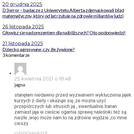
20 grudnia 2025
D3 error – badacze z Uniwerytetu Alberta zdemaskowali błąd
matematyczny, który od lat rzutuje na zdrowie miliardów ludzi
26 listopada 2025
Głowisz się nad prezentem dla najbliższych? Oto podpowiedzi!
21 listopada 2025
Dziecko agresywne, czy źle żywione?
3 komentarze
25 kwietnia 2021 o 18:48
jagna
stanęłam niedawno przed wyzwaniem wykluczenia jajek
kurzych z diety i okazuje się ,że można użyć
przepiórczych lub strusich jaj , ewentualnie banan
zamiast jaja w cieście ogarnia sprawę naleśniki też są
niezłe ,więc może nam to na zdrowie wyjdzie ,co mnie
cieszy
ODPOWIEDZ