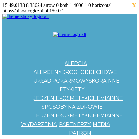
X
15
49.0138
8.38624
arrow
0
both
1
4000
1
0
horizontal
https://hipoalergiczni.pl
150
0
1
ALERGIA
ALERGENY
DROGI ODDECHOWE
UKŁAD POKARMOWY
SKÓRA
INNE
ETYKIETY
JEDZENIE
KOSMETYKI
CHEMIA
INNE
SPOSOBY NA ZDROWIE
JEDZENIE
KOSMETYKI
CHEMIA
INNE
WYDARZENIA
PARTNERZY
MEDIA
PATRONI