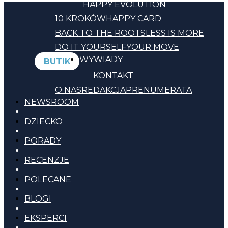
HAPPY EVOLUTION
10 KROKÓW
HAPPY CARD
BACK TO THE ROOTS
LESS IS MORE
DO IT YOURSELF
YOUR MOVE
WYWIADY
BUTIK
KONTAKT
O NAS
REDAKCJA
PRENUMERATA
NEWSROOM
DZIECKO
PORADY
RECENZJE
POLECANE
BLOGI
EKSPERCI