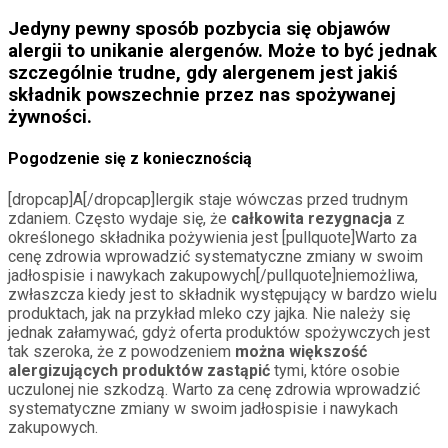
Jedyny pewny sposób pozbycia się objawów
alergii to unikanie alergenów. Może to być jednak
szczególnie trudne, gdy alergenem jest jakiś
składnik powszechnie przez nas spożywanej
żywności.
Pogodzenie się z koniecznością
[dropcap]A[/dropcap]lergik staje wówczas przed trudnym
zdaniem. Często wydaje się, że
całkowita rezygnacja
z
określonego składnika pożywienia jest [pullquote]Warto za
cenę zdrowia wprowadzić systematyczne zmiany w swoim
jadłospisie i nawykach zakupowych[/pullquote]niemożliwa,
zwłaszcza kiedy jest to składnik występujący w bardzo wielu
produktach, jak na przykład mleko czy jajka. Nie należy się
jednak załamywać, gdyż oferta produktów spożywczych jest
tak szeroka, że z powodzeniem
można większość
alergizujących produktów zastąpić
tymi, które osobie
uczulonej nie szkodzą. Warto za cenę zdrowia wprowadzić
systematyczne zmiany w swoim jadłospisie i nawykach
zakupowych.