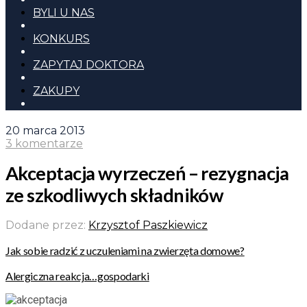
BYLI U NAS
KONKURS
ZAPYTAJ DOKTORA
ZAKUPY
20 marca 2013
3 komentarze
Akceptacja wyrzeczeń – rezygnacja
ze szkodliwych składników
Dodane przez:
Krzysztof Paszkiewicz
Jak sobie radzić z uczuleniami na zwierzęta domowe?
Alergiczna reakcja…gospodarki