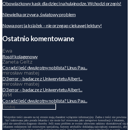
Obowiązkowy kask dla dzieci na hulajnodze. Wchodzi przepis!
Niewielka przywra, światowy problem
Nowa porcja książek – nie przegap ciekawej lektury!
Ostatnio komentowane
Ewa
Rosół kolagenowy
Żaneta Geltz
Co radzi jeść dwukrotny noblista? Linus Pau...
mirosław mastej
D3 error – badacze z Uniwerytetu Albert...
mirosław mastej
D3 error – badacze z Uniwerytetu Albert...
WM
Co radzi jeść dwukrotny noblista? Linus Pau...
Wszystkie treści zawarte na tej stronie mają charakter wyłącznie informacyjny. Żadna z treści nie powinna
być traktowana jako porada lekarska i nie może być stosowana jako zastępstwo konsultacji z lekarzem,
gdyż nie umożliwia diagnozy choroby. Jeśli masz problem ze swoim zdrowiem radzimy skontaktować się z
lekarzem rodzinnym lub stosownym specjalistą. Autorzy artykułów dokładają największej staranności, aby
zapewnić najwyższą wartość merytoryczną treści, lecz nie ponoszą odpowiedzialności za wynik