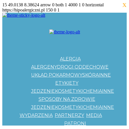
X
15
49.0138
8.38624
arrow
0
both
1
4000
1
0
horizontal
https://hipoalergiczni.pl
150
0
1
ALERGIA
ALERGENY
DROGI ODDECHOWE
UKŁAD POKARMOWY
SKÓRA
INNE
ETYKIETY
JEDZENIE
KOSMETYKI
CHEMIA
INNE
SPOSOBY NA ZDROWIE
JEDZENIE
KOSMETYKI
CHEMIA
INNE
WYDARZENIA
PARTNERZY
MEDIA
PATRONI