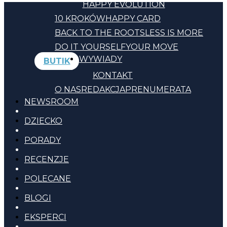
HAPPY EVOLUTION
10 KROKÓW
HAPPY CARD
BACK TO THE ROOTS
LESS IS MORE
DO IT YOURSELF
YOUR MOVE
WYWIADY
BUTIK
KONTAKT
O NAS
REDAKCJA
PRENUMERATA
NEWSROOM
DZIECKO
PORADY
RECENZJE
POLECANE
BLOGI
EKSPERCI