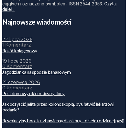
ciągłych i oznaczono symbolem: ISSN 2544-2953.
Czytaj
dalej…
Najnowsze wiadomości
22 lipca 2026
1 Komentarz
Rosół kolagenowy
19 lipca 2026
0 Komentarz
Jagodzianka na spodzie bananowym
21 czerwca 2026
0 Komentarz
Post domowy okiem siostry Ilony
Jak oczyścić jelita przed kolonoskopią, by ułatwić lekarzowi
badanie?
Rewolucyjny booster zbawienny dla skóry – dzieło rodzinnej pasji