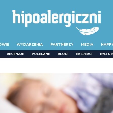
OWIE
WYDARZENIA
PARTNERZY
MEDIA
HAPP
RECENZJE
POLECANE
BLOGI
EKSPERCI
BYLI U 