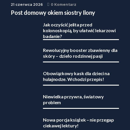
21 czerwca 2026
0 Komentarz
Post domowy okiem siostry Ilony
Jak oczyścić jelita przed
kolonoskopią, by ułatwić lekarzowi
badanie?
Rewolucyjny booster zbawienny dla
skóry – dzieło rodzinnej pasji
Obowiązkowy kask dla dzieci na
hulajnodze. Wchodzi przepis!
Niewielka przywra, światowy
problem
Nowa porcja książek – nie przegap
ciekawej lektury!