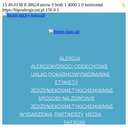
X
15
49.0138
8.38624
arrow
0
both
1
4000
1
0
horizontal
https://hipoalergiczni.pl
150
0
1
ALERGIA
ALERGENY
DROGI ODDECHOWE
UKŁAD POKARMOWY
SKÓRA
INNE
ETYKIETY
JEDZENIE
KOSMETYKI
CHEMIA
INNE
SPOSOBY NA ZDROWIE
JEDZENIE
KOSMETYKI
CHEMIA
INNE
WYDARZENIA
PARTNERZY
MEDIA
PATRONI