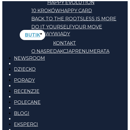
HAPPY EVOLUTION
10 KROKÓW
HAPPY CARD
BACK TO THE ROOTS
LESS IS MORE
DO IT YOURSELF
YOUR MOVE
WYWIADY
BUTIK
KONTAKT
O NAS
REDAKCJA
PRENUMERATA
NEWSROOM
DZIECKO
PORADY
RECENZJE
POLECANE
BLOGI
EKSPERCI