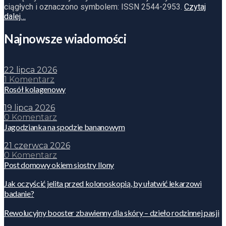
ciągłych i oznaczono symbolem: ISSN 2544-2953.
Czytaj
dalej…
Najnowsze wiadomości
22 lipca 2026
1 Komentarz
Rosół kolagenowy
19 lipca 2026
0 Komentarz
Jagodzianka na spodzie bananowym
21 czerwca 2026
0 Komentarz
Post domowy okiem siostry Ilony
Jak oczyścić jelita przed kolonoskopią, by ułatwić lekarzowi
badanie?
Rewolucyjny booster zbawienny dla skóry – dzieło rodzinnej pasji