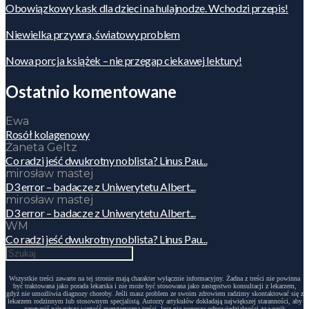
Obowiązkowy kask dla dzieci na hulajnodze. Wchodzi przepis!
Niewielka przywra, światowy problem
Nowa porcja książek – nie przegap ciekawej lektury!
Ostatnio komentowane
Ewa
Rosół kolagenowy
Żaneta Geltz
Co radzi jeść dwukrotny noblista? Linus Pau...
mirosław mastej
D3 error – badacze z Uniwerytetu Albert...
mirosław mastej
D3 error – badacze z Uniwerytetu Albert...
WM
Co radzi jeść dwukrotny noblista? Linus Pau...
Wszystkie treści zawarte na tej stronie mają charakter wyłącznie informacyjny. Żadna z treści nie powinna
być traktowana jako porada lekarska i nie może być stosowana jako zastępstwo konsultacji z lekarzem,
gdyż nie umożliwia diagnozy choroby. Jeśli masz problem ze swoim zdrowiem radzimy skontaktować się z
lekarzem rodzinnym lub stosownym specjalistą. Autorzy artykułów dokładają największej staranności, aby
zapewnić najwyższą wartość merytoryczną treści, lecz nie ponoszą odpowiedzialności za wynik