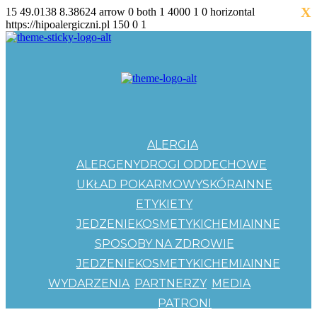
X
15
49.0138
8.38624
arrow
0
both
1
4000
1
0
horizontal
https://hipoalergiczni.pl
150
0
1
ALERGIA
ALERGENY
DROGI ODDECHOWE
UKŁAD POKARMOWY
SKÓRA
INNE
ETYKIETY
JEDZENIE
KOSMETYKI
CHEMIA
INNE
SPOSOBY NA ZDROWIE
JEDZENIE
KOSMETYKI
CHEMIA
INNE
WYDARZENIA
PARTNERZY
MEDIA
PATRONI