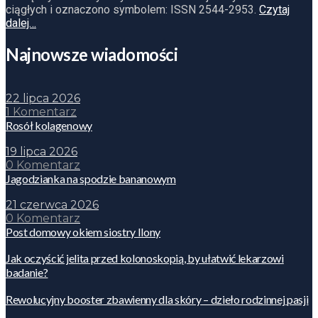
ciągłych i oznaczono symbolem: ISSN 2544-2953.
Czytaj
dalej…
Najnowsze wiadomości
22 lipca 2026
1 Komentarz
Rosół kolagenowy
19 lipca 2026
0 Komentarz
Jagodzianka na spodzie bananowym
21 czerwca 2026
0 Komentarz
Post domowy okiem siostry Ilony
Jak oczyścić jelita przed kolonoskopią, by ułatwić lekarzowi
badanie?
Rewolucyjny booster zbawienny dla skóry – dzieło rodzinnej pasji