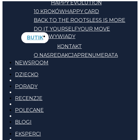
HAPPY EVOLUTION
10 KROKÓW
HAPPY CARD
BACK TO THE ROOTS
LESS IS MORE
DO IT YOURSELF
YOUR MOVE
WYWIADY
BUTIK
KONTAKT
O NAS
REDAKCJA
PRENUMERATA
NEWSROOM
DZIECKO
PORADY
RECENZJE
POLECANE
BLOGI
EKSPERCI