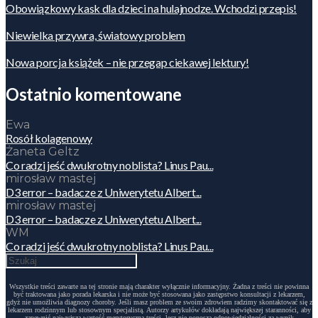
Obowiązkowy kask dla dzieci na hulajnodze. Wchodzi przepis!
Niewielka przywra, światowy problem
Nowa porcja książek – nie przegap ciekawej lektury!
Ostatnio komentowane
Ewa
Rosół kolagenowy
Żaneta Geltz
Co radzi jeść dwukrotny noblista? Linus Pau...
mirosław mastej
D3 error – badacze z Uniwerytetu Albert...
mirosław mastej
D3 error – badacze z Uniwerytetu Albert...
WM
Co radzi jeść dwukrotny noblista? Linus Pau...
Wszystkie treści zawarte na tej stronie mają charakter wyłącznie informacyjny. Żadna z treści nie powinna
być traktowana jako porada lekarska i nie może być stosowana jako zastępstwo konsultacji z lekarzem,
gdyż nie umożliwia diagnozy choroby. Jeśli masz problem ze swoim zdrowiem radzimy skontaktować się z
lekarzem rodzinnym lub stosownym specjalistą. Autorzy artykułów dokładają największej staranności, aby
zapewnić najwyższą wartość merytoryczną treści, lecz nie ponoszą odpowiedzialności za wynik