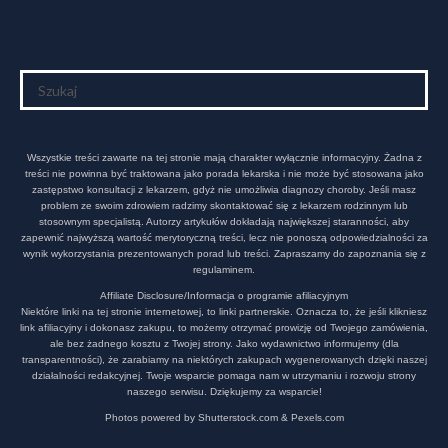
Wszystkie treści zawarte na tej stronie mają charakter wyłącznie informacyjny. Żadna z
treści nie powinna być traktowana jako porada lekarska i nie może być stosowana jako
zastępstwo konsultacji z lekarzem, gdyż nie umożliwia diagnozy choroby. Jeśli masz
problem ze swoim zdrowiem radzimy skontaktować się z lekarzem rodzinnym lub
stosownym specjalistą. Autorzy artykułów dokładają największej staranności, aby
zapewnić najwyższą wartość merytoryczną treści, lecz nie ponoszą odpowiedzialności za
wynik wykorzystania prezentowanych porad lub treści. Zapraszamy do zapoznania się z
regulaminem.
Affiliate Disclosure/Informacja o programie afiliacyjnym
Niektóre linki na tej stronie internetowej, to linki partnerskie. Oznacza to, że jeśli klikniesz
link afiliacyjny i dokonasz zakupu, to możemy otrzymać prowizję od Twojego zamówienia,
ale bez żadnego kosztu z Twojej strony. Jako wydawnictwo informujemy (dla
transparentności), że zarabiamy na niektórych zakupach wygenerowanych dzięki naszej
działalności redakcyjnej. Twoje wsparcie pomaga nam w utrzymaniu i rozwoju strony
naszego serwisu. Dziękujemy za wsparcie!
Photos powered by Shutterstock.com & Pexels.com