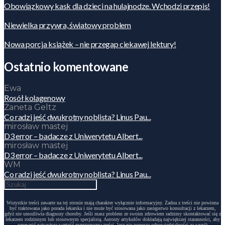
Obowiązkowy kask dla dzieci na hulajnodze. Wchodzi przepis!
Niewielka przywra, światowy problem
Nowa porcja książek – nie przegap ciekawej lektury!
Ostatnio komentowane
Ewa
Rosół kolagenowy
Żaneta Geltz
Co radzi jeść dwukrotny noblista? Linus Pau...
mirosław mastej
D3 error – badacze z Uniwerytetu Albert...
mirosław mastej
D3 error – badacze z Uniwerytetu Albert...
WM
Co radzi jeść dwukrotny noblista? Linus Pau...
Wszystkie treści zawarte na tej stronie mają charakter wyłącznie informacyjny. Żadna z treści nie powinna
być traktowana jako porada lekarska i nie może być stosowana jako zastępstwo konsultacji z lekarzem,
gdyż nie umożliwia diagnozy choroby. Jeśli masz problem ze swoim zdrowiem radzimy skontaktować się z
lekarzem rodzinnym lub stosownym specjalistą. Autorzy artykułów dokładają największej staranności, aby
zapewnić najwyższą wartość merytoryczną treści, lecz nie ponoszą odpowiedzialności za wynik