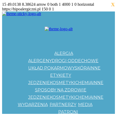
X
15
49.0138
8.38624
arrow
0
both
1
4000
1
0
horizontal
https://hipoalergiczni.pl
150
0
1
ALERGIA
ALERGENY
DROGI ODDECHOWE
UKŁAD POKARMOWY
SKÓRA
INNE
ETYKIETY
JEDZENIE
KOSMETYKI
CHEMIA
INNE
SPOSOBY NA ZDROWIE
JEDZENIE
KOSMETYKI
CHEMIA
INNE
WYDARZENIA
PARTNERZY
MEDIA
PATRONI