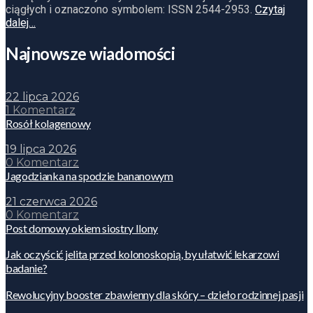
ciągłych i oznaczono symbolem: ISSN 2544-2953.
Czytaj
dalej…
Najnowsze wiadomości
22 lipca 2026
1 Komentarz
Rosół kolagenowy
19 lipca 2026
0 Komentarz
Jagodzianka na spodzie bananowym
21 czerwca 2026
0 Komentarz
Post domowy okiem siostry Ilony
Jak oczyścić jelita przed kolonoskopią, by ułatwić lekarzowi
badanie?
Rewolucyjny booster zbawienny dla skóry – dzieło rodzinnej pasji