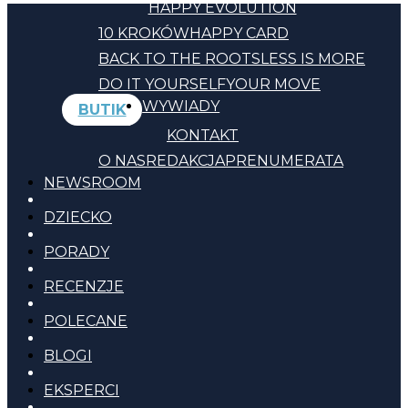
HAPPY EVOLUTION
10 KROKÓW
HAPPY CARD
BACK TO THE ROOTS
LESS IS MORE
DO IT YOURSELF
YOUR MOVE
WYWIADY
BUTIK
KONTAKT
O NAS
REDAKCJA
PRENUMERATA
NEWSROOM
DZIECKO
PORADY
RECENZJE
POLECANE
BLOGI
EKSPERCI