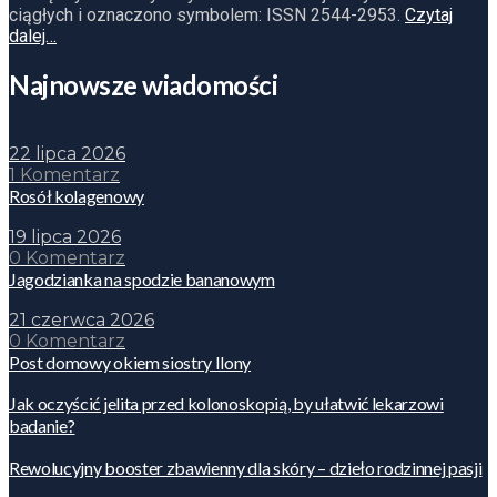
ciągłych i oznaczono symbolem: ISSN 2544-2953.
Czytaj
dalej…
Najnowsze wiadomości
22 lipca 2026
1 Komentarz
Rosół kolagenowy
19 lipca 2026
0 Komentarz
Jagodzianka na spodzie bananowym
21 czerwca 2026
0 Komentarz
Post domowy okiem siostry Ilony
Jak oczyścić jelita przed kolonoskopią, by ułatwić lekarzowi
badanie?
Rewolucyjny booster zbawienny dla skóry – dzieło rodzinnej pasji