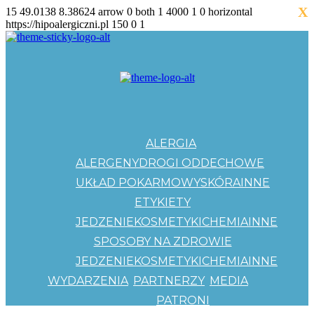
X
15
49.0138
8.38624
arrow
0
both
1
4000
1
0
horizontal
https://hipoalergiczni.pl
150
0
1
ALERGIA
ALERGENY
DROGI ODDECHOWE
UKŁAD POKARMOWY
SKÓRA
INNE
ETYKIETY
JEDZENIE
KOSMETYKI
CHEMIA
INNE
SPOSOBY NA ZDROWIE
JEDZENIE
KOSMETYKI
CHEMIA
INNE
WYDARZENIA
PARTNERZY
MEDIA
PATRONI