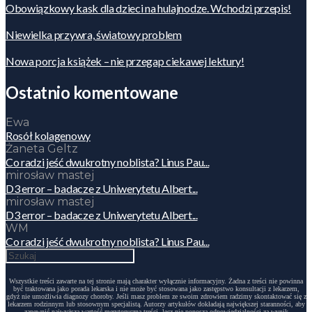
Obowiązkowy kask dla dzieci na hulajnodze. Wchodzi przepis!
Niewielka przywra, światowy problem
Nowa porcja książek – nie przegap ciekawej lektury!
Ostatnio komentowane
Ewa
Rosół kolagenowy
Żaneta Geltz
Co radzi jeść dwukrotny noblista? Linus Pau...
mirosław mastej
D3 error – badacze z Uniwerytetu Albert...
mirosław mastej
D3 error – badacze z Uniwerytetu Albert...
WM
Co radzi jeść dwukrotny noblista? Linus Pau...
Wszystkie treści zawarte na tej stronie mają charakter wyłącznie informacyjny. Żadna z treści nie powinna
być traktowana jako porada lekarska i nie może być stosowana jako zastępstwo konsultacji z lekarzem,
gdyż nie umożliwia diagnozy choroby. Jeśli masz problem ze swoim zdrowiem radzimy skontaktować się z
lekarzem rodzinnym lub stosownym specjalistą. Autorzy artykułów dokładają największej staranności, aby
zapewnić najwyższą wartość merytoryczną treści, lecz nie ponoszą odpowiedzialności za wynik