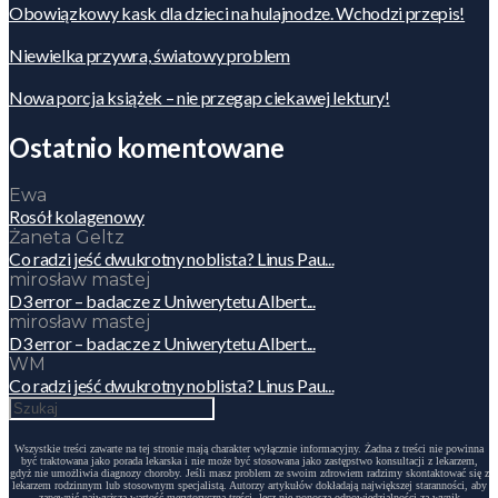
Obowiązkowy kask dla dzieci na hulajnodze. Wchodzi przepis!
Niewielka przywra, światowy problem
Nowa porcja książek – nie przegap ciekawej lektury!
Ostatnio komentowane
Ewa
Rosół kolagenowy
Żaneta Geltz
Co radzi jeść dwukrotny noblista? Linus Pau...
mirosław mastej
D3 error – badacze z Uniwerytetu Albert...
mirosław mastej
D3 error – badacze z Uniwerytetu Albert...
WM
Co radzi jeść dwukrotny noblista? Linus Pau...
Wszystkie treści zawarte na tej stronie mają charakter wyłącznie informacyjny. Żadna z treści nie powinna
być traktowana jako porada lekarska i nie może być stosowana jako zastępstwo konsultacji z lekarzem,
gdyż nie umożliwia diagnozy choroby. Jeśli masz problem ze swoim zdrowiem radzimy skontaktować się z
lekarzem rodzinnym lub stosownym specjalistą. Autorzy artykułów dokładają największej staranności, aby
zapewnić najwyższą wartość merytoryczną treści, lecz nie ponoszą odpowiedzialności za wynik