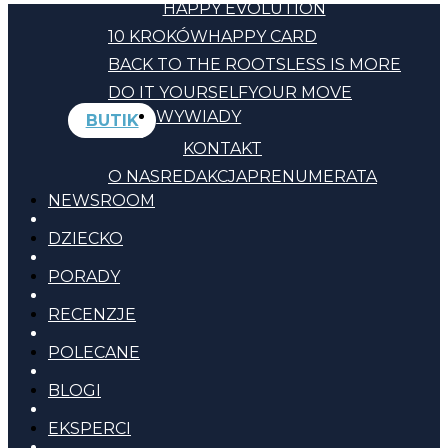
HAPPY EVOLUTION
10 KROKÓW
HAPPY CARD
BACK TO THE ROOTS
LESS IS MORE
DO IT YOURSELF
YOUR MOVE
WYWIADY
BUTIK
KONTAKT
O NAS
REDAKCJA
PRENUMERATA
NEWSROOM
DZIECKO
PORADY
RECENZJE
POLECANE
BLOGI
EKSPERCI