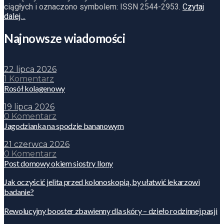
ciągłych i oznaczono symbolem: ISSN 2544-2953.
Czytaj
dalej…
Najnowsze wiadomości
22 lipca 2026
1 Komentarz
Rosół kolagenowy
19 lipca 2026
0 Komentarz
Jagodzianka na spodzie bananowym
21 czerwca 2026
0 Komentarz
Post domowy okiem siostry Ilony
Jak oczyścić jelita przed kolonoskopią, by ułatwić lekarzowi
badanie?
Rewolucyjny booster zbawienny dla skóry – dzieło rodzinnej pasji