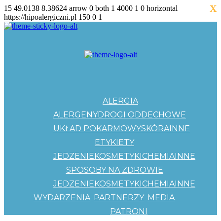
X
15
49.0138
8.38624
arrow
0
both
1
4000
1
0
horizontal
https://hipoalergiczni.pl
150
0
1
ALERGIA
ALERGENY
DROGI ODDECHOWE
UKŁAD POKARMOWY
SKÓRA
INNE
ETYKIETY
JEDZENIE
KOSMETYKI
CHEMIA
INNE
SPOSOBY NA ZDROWIE
JEDZENIE
KOSMETYKI
CHEMIA
INNE
WYDARZENIA
PARTNERZY
MEDIA
PATRONI