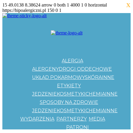
X
15
49.0138
8.38624
arrow
0
both
1
4000
1
0
horizontal
https://hipoalergiczni.pl
150
0
1
ALERGIA
ALERGENY
DROGI ODDECHOWE
UKŁAD POKARMOWY
SKÓRA
INNE
ETYKIETY
JEDZENIE
KOSMETYKI
CHEMIA
INNE
SPOSOBY NA ZDROWIE
JEDZENIE
KOSMETYKI
CHEMIA
INNE
WYDARZENIA
PARTNERZY
MEDIA
PATRONI