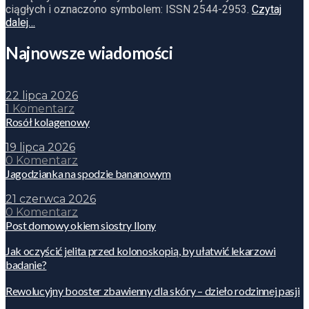
ciągłych i oznaczono symbolem: ISSN 2544-2953.
Czytaj
dalej…
Najnowsze wiadomości
22 lipca 2026
1 Komentarz
Rosół kolagenowy
19 lipca 2026
0 Komentarz
Jagodzianka na spodzie bananowym
21 czerwca 2026
0 Komentarz
Post domowy okiem siostry Ilony
Jak oczyścić jelita przed kolonoskopią, by ułatwić lekarzowi
badanie?
Rewolucyjny booster zbawienny dla skóry – dzieło rodzinnej pasji