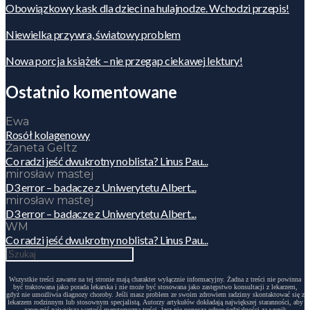
Obowiązkowy kask dla dzieci na hulajnodze. Wchodzi przepis!
Niewielka przywra, światowy problem
Nowa porcja książek – nie przegap ciekawej lektury!
Ostatnio komentowane
Ewa
Rosół kolagenowy
Żaneta Geltz
Co radzi jeść dwukrotny noblista? Linus Pau...
mirosław mastej
D3 error – badacze z Uniwerytetu Albert...
mirosław mastej
D3 error – badacze z Uniwerytetu Albert...
WM
Co radzi jeść dwukrotny noblista? Linus Pau...
Wszystkie treści zawarte na tej stronie mają charakter wyłącznie informacyjny. Żadna z treści nie powinna
być traktowana jako porada lekarska i nie może być stosowana jako zastępstwo konsultacji z lekarzem,
gdyż nie umożliwia diagnozy choroby. Jeśli masz problem ze swoim zdrowiem radzimy skontaktować się z
lekarzem rodzinnym lub stosownym specjalistą. Autorzy artykułów dokładają największej staranności, aby
zapewnić najwyższą wartość merytoryczną treści, lecz nie ponoszą odpowiedzialności za wynik