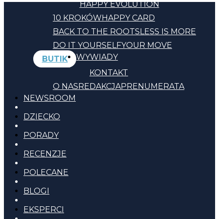
HAPPY EVOLUTION
10 KROKÓW
HAPPY CARD
BACK TO THE ROOTS
LESS IS MORE
DO IT YOURSELF
YOUR MOVE
WYWIADY
BUTIK
KONTAKT
O NAS
REDAKCJA
PRENUMERATA
NEWSROOM
DZIECKO
PORADY
RECENZJE
POLECANE
BLOGI
EKSPERCI