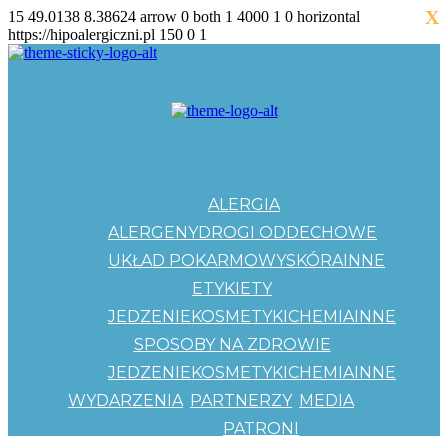
X
15
49.0138
8.38624
arrow
0
both
1
4000
1
0
horizontal
https://hipoalergiczni.pl
150
0
1
ALERGIA
ALERGENY
DROGI ODDECHOWE
UKŁAD POKARMOWY
SKÓRA
INNE
ETYKIETY
JEDZENIE
KOSMETYKI
CHEMIA
INNE
SPOSOBY NA ZDROWIE
JEDZENIE
KOSMETYKI
CHEMIA
INNE
WYDARZENIA
PARTNERZY
MEDIA
PATRONI