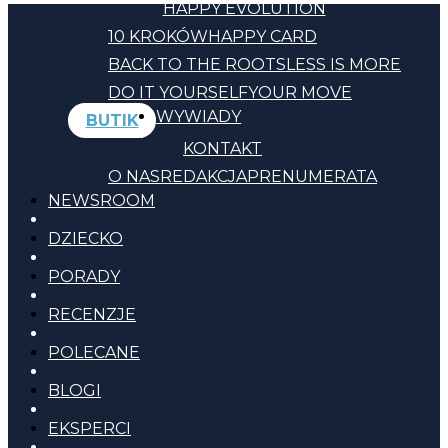
HAPPY EVOLUTION
10 KROKÓW
HAPPY CARD
BACK TO THE ROOTS
LESS IS MORE
DO IT YOURSELF
YOUR MOVE
WYWIADY
BUTIK
KONTAKT
O NAS
REDAKCJA
PRENUMERATA
NEWSROOM
DZIECKO
PORADY
RECENZJE
POLECANE
BLOGI
EKSPERCI