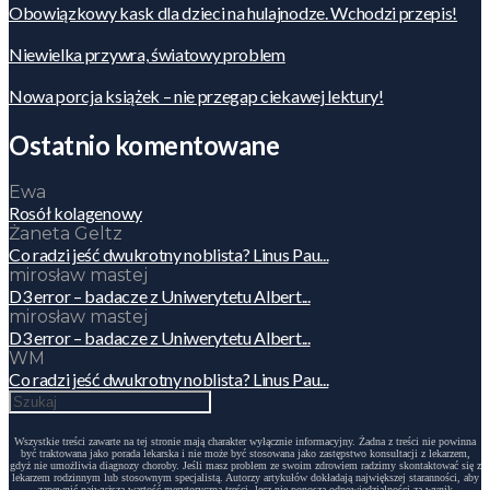
Obowiązkowy kask dla dzieci na hulajnodze. Wchodzi przepis!
Niewielka przywra, światowy problem
Nowa porcja książek – nie przegap ciekawej lektury!
Ostatnio komentowane
Ewa
Rosół kolagenowy
Żaneta Geltz
Co radzi jeść dwukrotny noblista? Linus Pau...
mirosław mastej
D3 error – badacze z Uniwerytetu Albert...
mirosław mastej
D3 error – badacze z Uniwerytetu Albert...
WM
Co radzi jeść dwukrotny noblista? Linus Pau...
Wszystkie treści zawarte na tej stronie mają charakter wyłącznie informacyjny. Żadna z treści nie powinna
być traktowana jako porada lekarska i nie może być stosowana jako zastępstwo konsultacji z lekarzem,
gdyż nie umożliwia diagnozy choroby. Jeśli masz problem ze swoim zdrowiem radzimy skontaktować się z
lekarzem rodzinnym lub stosownym specjalistą. Autorzy artykułów dokładają największej staranności, aby
zapewnić najwyższą wartość merytoryczną treści, lecz nie ponoszą odpowiedzialności za wynik