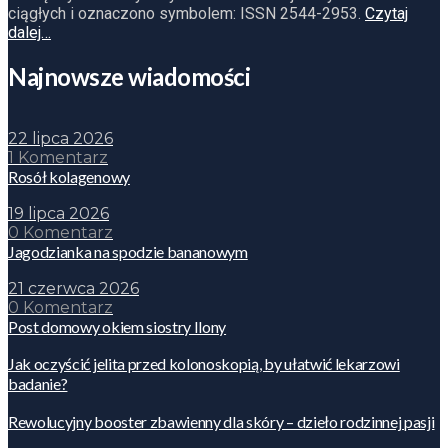
ciągłych i oznaczono symbolem: ISSN 2544-2953.
Czytaj
dalej…
Najnowsze wiadomości
22 lipca 2026
1 Komentarz
Rosół kolagenowy
19 lipca 2026
0 Komentarz
Jagodzianka na spodzie bananowym
21 czerwca 2026
0 Komentarz
Post domowy okiem siostry Ilony
Jak oczyścić jelita przed kolonoskopią, by ułatwić lekarzowi
badanie?
Rewolucyjny booster zbawienny dla skóry – dzieło rodzinnej pasji