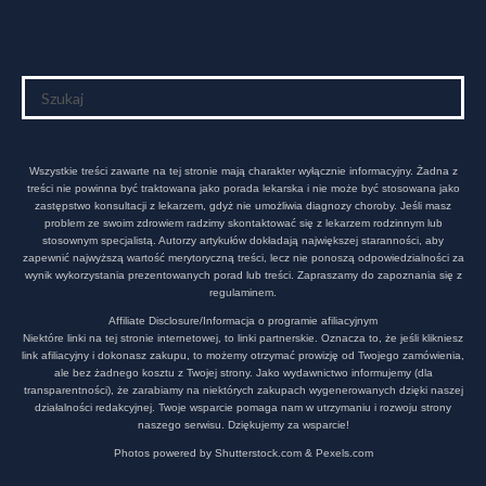
Wszystkie treści zawarte na tej stronie mają charakter wyłącznie informacyjny. Żadna z
treści nie powinna być traktowana jako porada lekarska i nie może być stosowana jako
zastępstwo konsultacji z lekarzem, gdyż nie umożliwia diagnozy choroby. Jeśli masz
problem ze swoim zdrowiem radzimy skontaktować się z lekarzem rodzinnym lub
stosownym specjalistą. Autorzy artykułów dokładają największej staranności, aby
zapewnić najwyższą wartość merytoryczną treści, lecz nie ponoszą odpowiedzialności za
wynik wykorzystania prezentowanych porad lub treści. Zapraszamy do zapoznania się z
regulaminem.
Affiliate Disclosure/Informacja o programie afiliacyjnym
Niektóre linki na tej stronie internetowej, to linki partnerskie. Oznacza to, że jeśli klikniesz
link afiliacyjny i dokonasz zakupu, to możemy otrzymać prowizję od Twojego zamówienia,
ale bez żadnego kosztu z Twojej strony. Jako wydawnictwo informujemy (dla
transparentności), że zarabiamy na niektórych zakupach wygenerowanych dzięki naszej
działalności redakcyjnej. Twoje wsparcie pomaga nam w utrzymaniu i rozwoju strony
naszego serwisu. Dziękujemy za wsparcie!
Photos powered by Shutterstock.com & Pexels.com