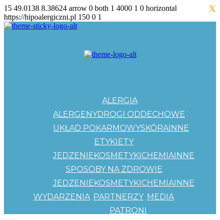
X
15
49.0138
8.38624
arrow
0
both
1
4000
1
0
horizontal
https://hipoalergiczni.pl
150
0
1
ALERGIA
ALERGENY
DROGI ODDECHOWE
UKŁAD POKARMOWY
SKÓRA
INNE
ETYKIETY
JEDZENIE
KOSMETYKI
CHEMIA
INNE
SPOSOBY NA ZDROWIE
JEDZENIE
KOSMETYKI
CHEMIA
INNE
WYDARZENIA
PARTNERZY
MEDIA
PATRONI