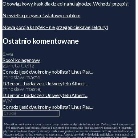
Obowiązkowy kask dla dzieci na hulajnodze. Wchodzi przepis!
Niewielka przywra, światowy problem
Nowa porcja książek – nie przegap ciekawej lektury!
Ostatnio komentowane
Ewa
Rosół kolagenowy
Żaneta Geltz
Co radzi jeść dwukrotny noblista? Linus Pau...
mirosław mastej
D3 error – badacze z Uniwerytetu Albert...
mirosław mastej
D3 error – badacze z Uniwerytetu Albert...
WM
Co radzi jeść dwukrotny noblista? Linus Pau...
Wszystkie treści zawarte na tej stronie mają charakter wyłącznie informacyjny. Żadna z treści nie powinna
być traktowana jako porada lekarska i nie może być stosowana jako zastępstwo konsultacji z lekarzem,
gdyż nie umożliwia diagnozy choroby. Jeśli masz problem ze swoim zdrowiem radzimy skontaktować się z
lekarzem rodzinnym lub stosownym specjalistą. Autorzy artykułów dokładają największej staranności, aby
zapewnić najwyższą wartość merytoryczną treści, lecz nie ponoszą odpowiedzialności za wynik