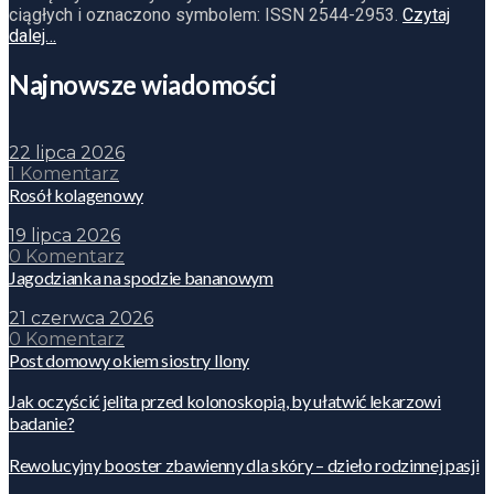
ciągłych i oznaczono symbolem: ISSN 2544-2953.
Czytaj
dalej…
Najnowsze wiadomości
22 lipca 2026
1 Komentarz
Rosół kolagenowy
19 lipca 2026
0 Komentarz
Jagodzianka na spodzie bananowym
21 czerwca 2026
0 Komentarz
Post domowy okiem siostry Ilony
Jak oczyścić jelita przed kolonoskopią, by ułatwić lekarzowi
badanie?
Rewolucyjny booster zbawienny dla skóry – dzieło rodzinnej pasji