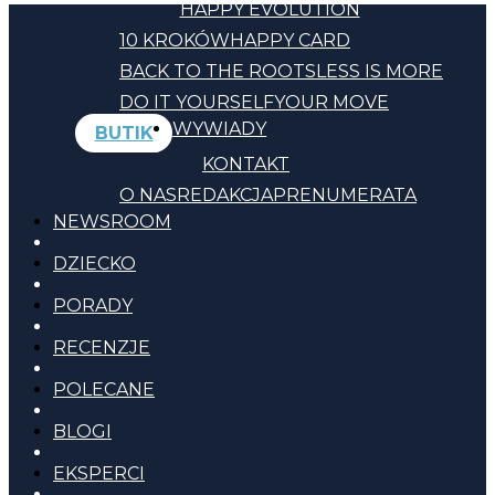
HAPPY EVOLUTION
10 KROKÓW
HAPPY CARD
BACK TO THE ROOTS
LESS IS MORE
DO IT YOURSELF
YOUR MOVE
WYWIADY
BUTIK
KONTAKT
O NAS
REDAKCJA
PRENUMERATA
NEWSROOM
DZIECKO
PORADY
RECENZJE
POLECANE
BLOGI
EKSPERCI