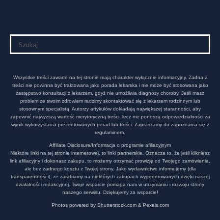
Wszystkie treści zawarte na tej stronie mają charakter wyłącznie informacyjny. Żadna z
treści nie powinna być traktowana jako porada lekarska i nie może być stosowana jako
zastępstwo konsultacji z lekarzem, gdyż nie umożliwia diagnozy choroby. Jeśli masz
problem ze swoim zdrowiem radzimy skontaktować się z lekarzem rodzinnym lub
stosownym specjalistą. Autorzy artykułów dokładają największej staranności, aby
zapewnić najwyższą wartość merytoryczną treści, lecz nie ponoszą odpowiedzialności za
wynik wykorzystania prezentowanych porad lub treści. Zapraszamy do zapoznania się z
regulaminem.
Affiliate Disclosure/Informacja o programie afiliacyjnym
Niektóre linki na tej stronie internetowej, to linki partnerskie. Oznacza to, że jeśli klikniesz
link afiliacyjny i dokonasz zakupu, to możemy otrzymać prowizję od Twojego zamówienia,
ale bez żadnego kosztu z Twojej strony. Jako wydawnictwo informujemy (dla
transparentności), że zarabiamy na niektórych zakupach wygenerowanych dzięki naszej
działalności redakcyjnej. Twoje wsparcie pomaga nam w utrzymaniu i rozwoju strony
naszego serwisu. Dziękujemy za wsparcie!
Photos powered by Shutterstock.com & Pexels.com