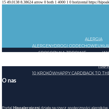
15
49.0138
8.38624
arrow
0
both
1
4000
1
0
horizontal
https://hipoal
ALERGIA
ALERGENY
DROGI ODDECHOWE
UKŁ
SPOSOBY NA ZDROWIE
WY
JEDZENIE
KOSMETYKI
CHEMIA
INNE
HAPP
10 KROKÓW
HAPPY CARD
BACK TO TH
O nas
Portal
Hipoalergiczni
działa na rzecz społeczności alergików