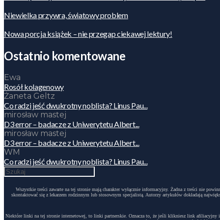
Niewielka przywra, światowy problem
Nowa porcja książek – nie przegap ciekawej lektury!
Ostatnio komentowane
Ewa
Rosół kolagenowy
Żaneta Geltz
Co radzi jeść dwukrotny noblista? Linus Pau...
mirosław mastej
D3 error – badacze z Uniwerytetu Albert...
mirosław mastej
D3 error – badacze z Uniwerytetu Albert...
WM
Co radzi jeść dwukrotny noblista? Linus Pau...
Wszystkie treści zawarte na tej stronie mają charakter wyłącznie informacyjny. Żadna z treści nie po
skontaktować się z lekarzem rodzinnym lub stosownym specjalistą. Autorzy artykułów dokładają największ
Niektóre linki na tej stronie internetowej, to linki partnerskie. Oznacza to, że jeśli klikniesz link afili