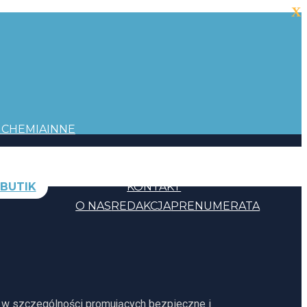
X
I
CHEMIA
INNE
BUTIK
KONTAKT
O NAS
REDAKCJA
PRENUMERATA
, w szczególności promujących bezpieczne i