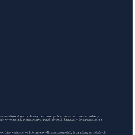
dyż nie umożliwia diagnozy choroby. Jeśli masz problem ze swoim zdrowiem radzimy
ynik wykorzystania prezentowanych porad lub treści. Zapraszamy do zapoznania się z
trony. Jako wydawnictwo informujemy (dla transparentności), że zarabiamy na niektórych