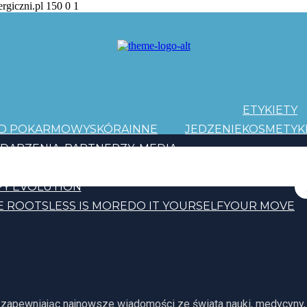
ergiczni.pl
150
0
1
ETYKIETY
AD POKARMOWY
SKÓRA
INNE
JEDZENIE
KOSMETYK
DARZENIA
PARTNERZY
MEDIA
PATRONI
Y EVOLUTION
E ROOTS
LESS IS MORE
DO IT YOURSELF
YOUR MOVE
, zapewniając najnowsze wiadomości ze świata nauki, medycyny