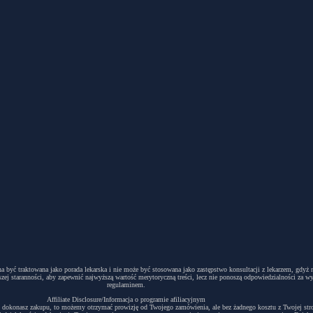
winna być traktowana jako porada lekarska i nie może być stosowana jako zastępstwo konsultacji z lekarzem, g
ej staranności, aby zapewnić najwyższą wartość merytoryczną treści, lecz nie ponoszą odpowiedzialności za w
regulaminem.
Affiliate Disclosure/Informacja o programie afiliacyjnym
acyjny i dokonasz zakupu, to możemy otrzymać prowizję od Twojego zamówienia, ale bez żadnego kosztu z Twojej s