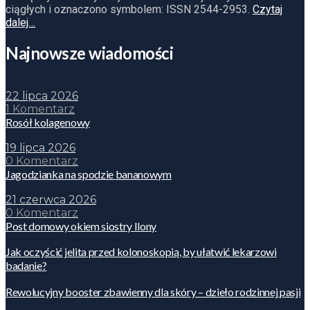
ciągłych i oznaczono symbolem: ISSN 2544-2953.
Czytaj
dalej…
Najnowsze wiadomości
22 lipca 2026
1 Komentarz
Rosół kolagenowy
19 lipca 2026
0 Komentarz
Jagodzianka na spodzie bananowym
21 czerwca 2026
0 Komentarz
Post domowy okiem siostry Ilony
Jak oczyścić jelita przed kolonoskopią, by ułatwić lekarzowi
badanie?
Rewolucyjny booster zbawienny dla skóry – dzieło rodzinnej pasji