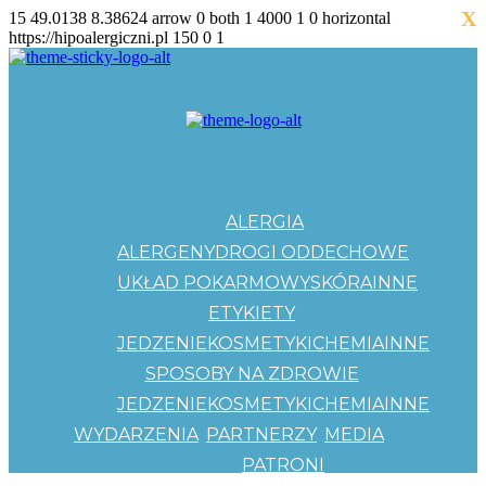
X
15
49.0138
8.38624
arrow
0
both
1
4000
1
0
horizontal
https://hipoalergiczni.pl
150
0
1
ALERGIA
ALERGENY
DROGI ODDECHOWE
UKŁAD POKARMOWY
SKÓRA
INNE
ETYKIETY
JEDZENIE
KOSMETYKI
CHEMIA
INNE
SPOSOBY NA ZDROWIE
JEDZENIE
KOSMETYKI
CHEMIA
INNE
WYDARZENIA
PARTNERZY
MEDIA
PATRONI