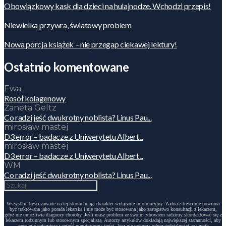
Obowiązkowy kask dla dzieci na hulajnodze. Wchodzi przepis!
Niewielka przywra, światowy problem
Nowa porcja książek – nie przegap ciekawej lektury!
Ostatnio komentowane
Ewa
Rosół kolagenowy
Żaneta Geltz
Co radzi jeść dwukrotny noblista? Linus Pau...
mirosław mastej
D3 error – badacze z Uniwerytetu Albert...
mirosław mastej
D3 error – badacze z Uniwerytetu Albert...
WM
Co radzi jeść dwukrotny noblista? Linus Pau...
Wszystkie treści zawarte na tej stronie mają charakter wyłącznie informacyjny. Żadna z treści nie powinna
być traktowana jako porada lekarska i nie może być stosowana jako zastępstwo konsultacji z lekarzem,
gdyż nie umożliwia diagnozy choroby. Jeśli masz problem ze swoim zdrowiem radzimy skontaktować się z
lekarzem rodzinnym lub stosownym specjalistą. Autorzy artykułów dokładają największej staranności, aby
zapewnić najwyższą wartość merytoryczną treści, lecz nie ponoszą odpowiedzialności za wynik