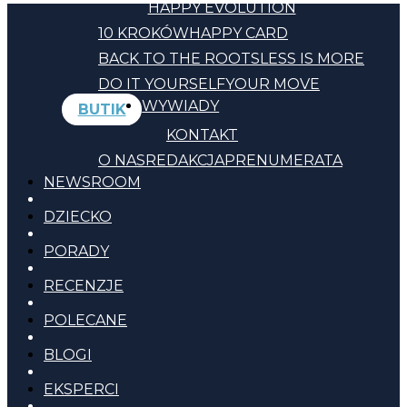
HAPPY EVOLUTION
10 KROKÓW
HAPPY CARD
BACK TO THE ROOTS
LESS IS MORE
DO IT YOURSELF
YOUR MOVE
WYWIADY
BUTIK
KONTAKT
O NAS
REDAKCJA
PRENUMERATA
NEWSROOM
DZIECKO
PORADY
RECENZJE
POLECANE
BLOGI
EKSPERCI