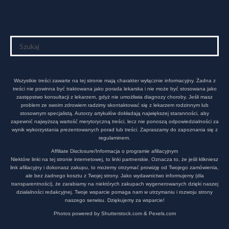
Wszystkie treści zawarte na tej stronie mają charakter wyłącznie informacyjny. Żadna z
treści nie powinna być traktowana jako porada lekarska i nie może być stosowana jako
zastępstwo konsultacji z lekarzem, gdyż nie umożliwia diagnozy choroby. Jeśli masz
problem ze swoim zdrowiem radzimy skontaktować się z lekarzem rodzinnym lub
stosownym specjalistą. Autorzy artykułów dokładają największej staranności, aby
zapewnić najwyższą wartość merytoryczną treści, lecz nie ponoszą odpowiedzialności za
wynik wykorzystania prezentowanych porad lub treści. Zapraszamy do zapoznania się z
regulaminem.
Affiliate Disclosure/Informacja o programie afiliacyjnym
Niektóre linki na tej stronie internetowej, to linki partnerskie. Oznacza to, że jeśli klikniesz
link afiliacyjny i dokonasz zakupu, to możemy otrzymać prowizję od Twojego zamówienia,
ale bez żadnego kosztu z Twojej strony. Jako wydawnictwo informujemy (dla
transparentności), że zarabiamy na niektórych zakupach wygenerowanych dzięki naszej
działalności redakcyjnej. Twoje wsparcie pomaga nam w utrzymaniu i rozwoju strony
naszego serwisu. Dziękujemy za wsparcie!
Photos powered by Shutterstock.com & Pexels.com