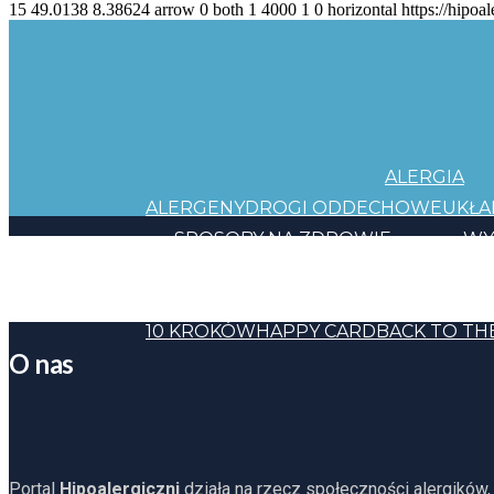
15
49.0138
8.38624
arrow
0
both
1
4000
1
0
horizontal
https://hipoal
ALERGIA
ALERGENY
DROGI ODDECHOWE
UKŁ
SPOSOBY NA ZDROWIE
WY
JEDZENIE
KOSMETYKI
CHEMIA
INNE
HAPP
10 KROKÓW
HAPPY CARD
BACK TO TH
O nas
Portal
Hipoalergiczni
działa na rzecz społeczności alergików