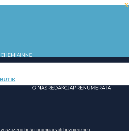
X
I
CHEMIA
INNE
BUTIK
KONTAKT
O NAS
REDAKCJA
PRENUMERATA
, w szczególności promujących bezpieczne i