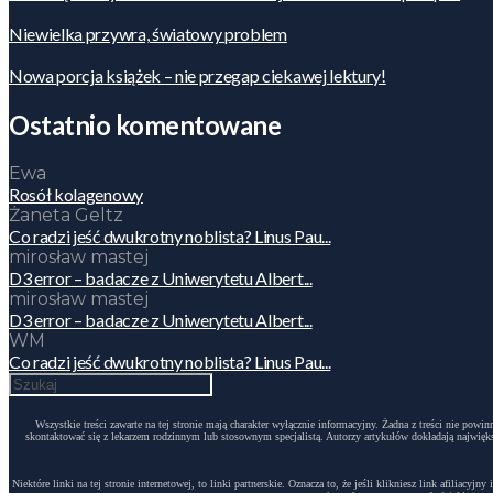
Niewielka przywra, światowy problem
Nowa porcja książek – nie przegap ciekawej lektury!
Ostatnio komentowane
Ewa
Rosół kolagenowy
Żaneta Geltz
Co radzi jeść dwukrotny noblista? Linus Pau...
mirosław mastej
D3 error – badacze z Uniwerytetu Albert...
mirosław mastej
D3 error – badacze z Uniwerytetu Albert...
WM
Co radzi jeść dwukrotny noblista? Linus Pau...
Wszystkie treści zawarte na tej stronie mają charakter wyłącznie informacyjny. Żadna z treści nie po
skontaktować się z lekarzem rodzinnym lub stosownym specjalistą. Autorzy artykułów dokładają największ
Niektóre linki na tej stronie internetowej, to linki partnerskie. Oznacza to, że jeśli klikniesz link afili