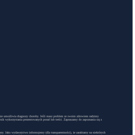
dyż nie umożliwia diagnozy choroby. Jeśli masz problem ze swoim zdrowiem radzimy
ynik wykorzystania prezentowanych porad lub treści. Zapraszamy do zapoznania się z
trony. Jako wydawnictwo informujemy (dla transparentności), że zarabiamy na niektórych