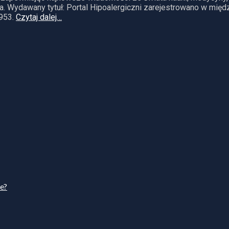
. Wydawany tytuł: Portal Hipoalergiczni zarejestrowano w mię
953.
Czytaj dalej…
ie?