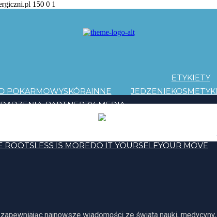
ergiczni.pl
150
0
1
ETYKIETY
AD POKARMOWY
SKÓRA
INNE
JEDZENIE
KOSMETYK
DARZENIA
PARTNERZY
MEDIA
PATRONI
Y EVOLUTION
E ROOTS
LESS IS MORE
DO IT YOURSELF
YOUR MOVE
, zapewniając najnowsze wiadomości ze świata nauki, medycyny