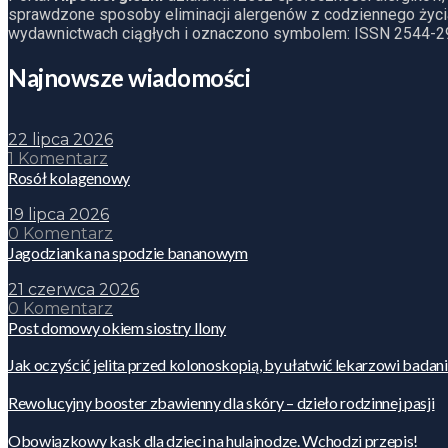
sprawdzone sposoby eliminacji alergenów z codziennego życia
wydawnictwach ciągłych i oznaczono symbolem: ISSN 2544-2
Najnowsze wiadomości
22 lipca 2026
1 Komentarz
Rosół kolagenowy
19 lipca 2026
0 Komentarz
Jagodzianka na spodzie bananowym
21 czerwca 2026
0 Komentarz
Post domowy okiem siostry Ilony
Jak oczyścić jelita przed kolonoskopią, by ułatwić lekarzowi badan
Rewolucyjny booster zbawienny dla skóry – dzieło rodzinnej pasji
Obowiązkowy kask dla dzieci na hulajnodze. Wchodzi przepis!