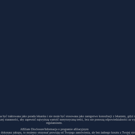
winna być traktowana jako porada lekarska i nie może być stosowana jako zastępstwo konsultacji z lekarzem, g
ej staranności, aby zapewnić najwyższą wartość merytoryczną treści, lecz nie ponoszą odpowiedzialności za w
regulaminem.
Affiliate Disclosure/Informacja o programie afiliacyjnym
acyjny i dokonasz zakupu, to możemy otrzymać prowizję od Twojego zamówienia, ale bez żadnego kosztu z Twojej s