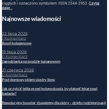
ciągłych i oznaczono symbolem: ISSN 2544-2953.
Czytaj
dalej…
Najnowsze wiadomości
22 lipca 2026
1 Komentarz
Rosół kolagenowy
19 lipca 2026
0 Komentarz
Jagodzianka na spodzie bananowym
21 czerwca 2026
0 Komentarz
Post domowy okiem siostry Ilony
Jak oczyścić jelita przed kolonoskopią, by ułatwić lekarzowi
badanie?
Rewolucyjny booster zbawienny dla skóry – dzieło rodzinnej pasji