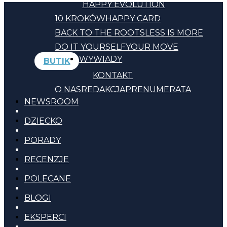
HAPPY EVOLUTION
10 KROKÓW
HAPPY CARD
BACK TO THE ROOTS
LESS IS MORE
DO IT YOURSELF
YOUR MOVE
WYWIADY
BUTIK
KONTAKT
O NAS
REDAKCJA
PRENUMERATA
NEWSROOM
DZIECKO
PORADY
RECENZJE
POLECANE
BLOGI
EKSPERCI