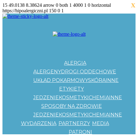
X
15
49.0138
8.38624
arrow
0
both
1
4000
1
0
horizontal
https://hipoalergiczni.pl
150
0
1
ALERGIA
ALERGENY
DROGI ODDECHOWE
UKŁAD POKARMOWY
SKÓRA
INNE
ETYKIETY
JEDZENIE
KOSMETYKI
CHEMIA
INNE
SPOSOBY NA ZDROWIE
JEDZENIE
KOSMETYKI
CHEMIA
INNE
WYDARZENIA
PARTNERZY
MEDIA
PATRONI