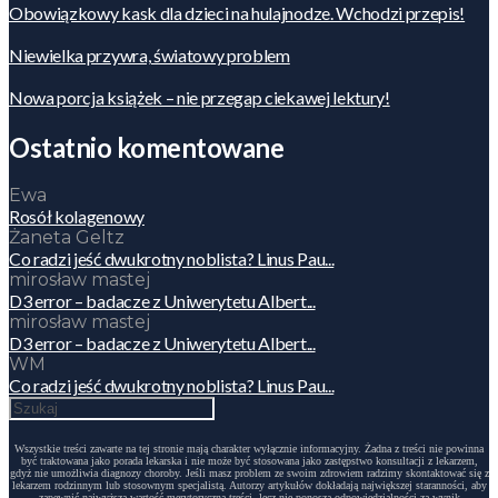
Obowiązkowy kask dla dzieci na hulajnodze. Wchodzi przepis!
Niewielka przywra, światowy problem
Nowa porcja książek – nie przegap ciekawej lektury!
Ostatnio komentowane
Ewa
Rosół kolagenowy
Żaneta Geltz
Co radzi jeść dwukrotny noblista? Linus Pau...
mirosław mastej
D3 error – badacze z Uniwerytetu Albert...
mirosław mastej
D3 error – badacze z Uniwerytetu Albert...
WM
Co radzi jeść dwukrotny noblista? Linus Pau...
Wszystkie treści zawarte na tej stronie mają charakter wyłącznie informacyjny. Żadna z treści nie powinna
być traktowana jako porada lekarska i nie może być stosowana jako zastępstwo konsultacji z lekarzem,
gdyż nie umożliwia diagnozy choroby. Jeśli masz problem ze swoim zdrowiem radzimy skontaktować się z
lekarzem rodzinnym lub stosownym specjalistą. Autorzy artykułów dokładają największej staranności, aby
zapewnić najwyższą wartość merytoryczną treści, lecz nie ponoszą odpowiedzialności za wynik