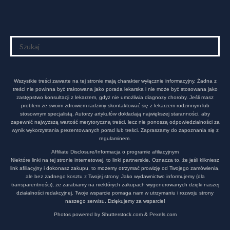
Wszystkie treści zawarte na tej stronie mają charakter wyłącznie informacyjny. Żadna z
treści nie powinna być traktowana jako porada lekarska i nie może być stosowana jako
zastępstwo konsultacji z lekarzem, gdyż nie umożliwia diagnozy choroby. Jeśli masz
problem ze swoim zdrowiem radzimy skontaktować się z lekarzem rodzinnym lub
stosownym specjalistą. Autorzy artykułów dokładają największej staranności, aby
zapewnić najwyższą wartość merytoryczną treści, lecz nie ponoszą odpowiedzialności za
wynik wykorzystania prezentowanych porad lub treści. Zapraszamy do zapoznania się z
regulaminem.
Affiliate Disclosure/Informacja o programie afiliacyjnym
Niektóre linki na tej stronie internetowej, to linki partnerskie. Oznacza to, że jeśli klikniesz
link afiliacyjny i dokonasz zakupu, to możemy otrzymać prowizję od Twojego zamówienia,
ale bez żadnego kosztu z Twojej strony. Jako wydawnictwo informujemy (dla
transparentności), że zarabiamy na niektórych zakupach wygenerowanych dzięki naszej
działalności redakcyjnej. Twoje wsparcie pomaga nam w utrzymaniu i rozwoju strony
naszego serwisu. Dziękujemy za wsparcie!
Photos powered by Shutterstock.com & Pexels.com