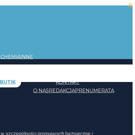
X
I
CHEMIA
INNE
BUTIK
KONTAKT
O NAS
REDAKCJA
PRENUMERATA
, w szczególności promujących bezpieczne i