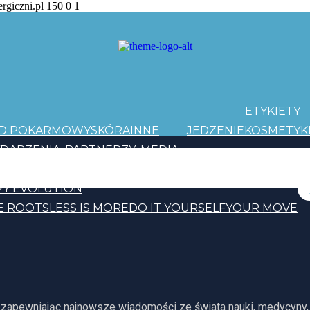
ergiczni.pl
150
0
1
ETYKIETY
AD POKARMOWY
SKÓRA
INNE
JEDZENIE
KOSMETYK
DARZENIA
PARTNERZY
MEDIA
PATRONI
Y EVOLUTION
E ROOTS
LESS IS MORE
DO IT YOURSELF
YOUR MOVE
, zapewniając najnowsze wiadomości ze świata nauki, medycyny