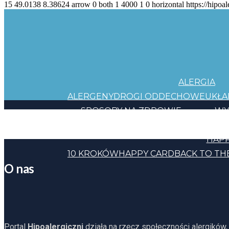
15
49.0138
8.38624
arrow
0
both
1
4000
1
0
horizontal
https://hipoal
ALERGIA
ALERGENY
DROGI ODDECHOWE
UKŁ
SPOSOBY NA ZDROWIE
WY
JEDZENIE
KOSMETYKI
CHEMIA
INNE
HAPP
10 KROKÓW
HAPPY CARD
BACK TO TH
O nas
Portal
Hipoalergiczni
działa na rzecz społeczności alergików