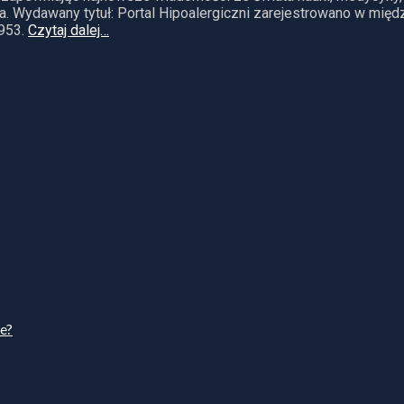
. Wydawany tytuł: Portal Hipoalergiczni zarejestrowano w mię
953.
Czytaj dalej…
ie?