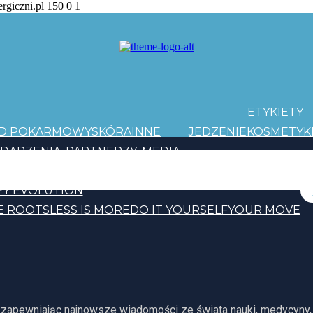
ergiczni.pl
150
0
1
ETYKIETY
AD POKARMOWY
SKÓRA
INNE
JEDZENIE
KOSMETYK
DARZENIA
PARTNERZY
MEDIA
PATRONI
Y EVOLUTION
E ROOTS
LESS IS MORE
DO IT YOURSELF
YOUR MOVE
, zapewniając najnowsze wiadomości ze świata nauki, medycyny