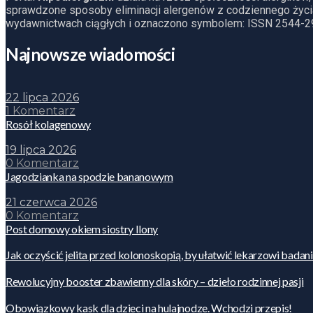
sprawdzone sposoby eliminacji alergenów z codziennego życia
wydawnictwach ciągłych i oznaczono symbolem: ISSN 2544-2
Najnowsze wiadomości
22 lipca 2026
1 Komentarz
Rosół kolagenowy
19 lipca 2026
0 Komentarz
Jagodzianka na spodzie bananowym
21 czerwca 2026
0 Komentarz
Post domowy okiem siostry Ilony
Jak oczyścić jelita przed kolonoskopią, by ułatwić lekarzowi badan
Rewolucyjny booster zbawienny dla skóry – dzieło rodzinnej pasji
Obowiązkowy kask dla dzieci na hulajnodze. Wchodzi przepis!