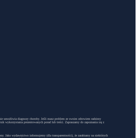
dyż nie umożliwia diagnozy choroby. Jeśli masz problem ze swoim zdrowiem radzimy
ynik wykorzystania prezentowanych porad lub treści. Zapraszamy do zapoznania się z
trony. Jako wydawnictwo informujemy (dla transparentności), że zarabiamy na niektórych