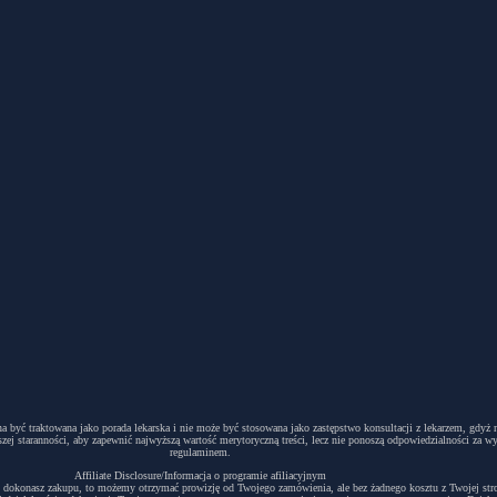
winna być traktowana jako porada lekarska i nie może być stosowana jako zastępstwo konsultacji z lekarzem, g
ej staranności, aby zapewnić najwyższą wartość merytoryczną treści, lecz nie ponoszą odpowiedzialności za w
regulaminem.
Affiliate Disclosure/Informacja o programie afiliacyjnym
acyjny i dokonasz zakupu, to możemy otrzymać prowizję od Twojego zamówienia, ale bez żadnego kosztu z Twojej s