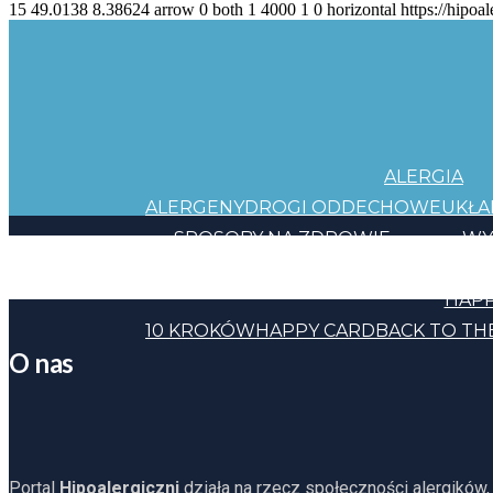
15
49.0138
8.38624
arrow
0
both
1
4000
1
0
horizontal
https://hipoal
ALERGIA
ALERGENY
DROGI ODDECHOWE
UKŁ
SPOSOBY NA ZDROWIE
WY
JEDZENIE
KOSMETYKI
CHEMIA
INNE
HAPP
10 KROKÓW
HAPPY CARD
BACK TO TH
O nas
Portal
Hipoalergiczni
działa na rzecz społeczności alergików