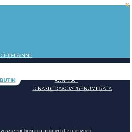
X
I
CHEMIA
INNE
BUTIK
KONTAKT
O NAS
REDAKCJA
PRENUMERATA
, w szczególności promujących bezpieczne i