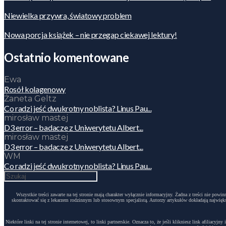
Niewielka przywra, światowy problem
Nowa porcja książek – nie przegap ciekawej lektury!
Ostatnio komentowane
Ewa
Rosół kolagenowy
Żaneta Geltz
Co radzi jeść dwukrotny noblista? Linus Pau...
mirosław mastej
D3 error – badacze z Uniwerytetu Albert...
mirosław mastej
D3 error – badacze z Uniwerytetu Albert...
WM
Co radzi jeść dwukrotny noblista? Linus Pau...
Wszystkie treści zawarte na tej stronie mają charakter wyłącznie informacyjny. Żadna z treści nie po
skontaktować się z lekarzem rodzinnym lub stosownym specjalistą. Autorzy artykułów dokładają największ
Niektóre linki na tej stronie internetowej, to linki partnerskie. Oznacza to, że jeśli klikniesz link afili