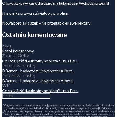
Obowiązkowy kask dla dzieci na hulajnodze. Wchodzi przepis!
Niewielka przywra, światowy problem
Nowa porcja książek – nie przegap ciekawej lektury!
Ostatnio komentowane
Ewa
Rosół kolagenowy
Żaneta Geltz
Co radzi jeść dwukrotny noblista? Linus Pau...
mirosław mastej
D3 error – badacze z Uniwerytetu Albert...
mirosław mastej
D3 error – badacze z Uniwerytetu Albert...
WM
Co radzi jeść dwukrotny noblista? Linus Pau...
Wszystkie treści zawarte na tej stronie mają charakter wyłącznie informacyjny. Żadna z treści nie powinna
być traktowana jako porada lekarska i nie może być stosowana jako zastępstwo konsultacji z lekarzem,
gdyż nie umożliwia diagnozy choroby. Jeśli masz problem ze swoim zdrowiem radzimy skontaktować się z
lekarzem rodzinnym lub stosownym specjalistą. Autorzy artykułów dokładają największej staranności, aby
zapewnić najwyższą wartość merytoryczną treści, lecz nie ponoszą odpowiedzialności za wynik