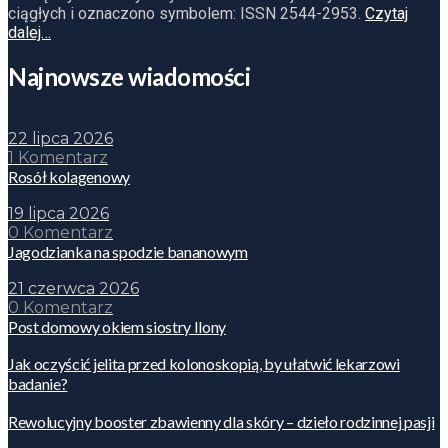
ciągłych i oznaczono symbolem: ISSN 2544-2953.
Czytaj
dalej…
Najnowsze wiadomości
22 lipca 2026
1 Komentarz
Rosół kolagenowy
19 lipca 2026
0 Komentarz
Jagodzianka na spodzie bananowym
21 czerwca 2026
0 Komentarz
Post domowy okiem siostry Ilony
Jak oczyścić jelita przed kolonoskopią, by ułatwić lekarzowi
badanie?
Rewolucyjny booster zbawienny dla skóry – dzieło rodzinnej pasji