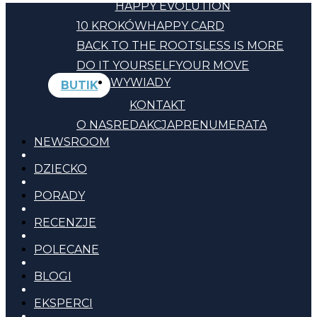
HAPPY EVOLUTION
10 KROKÓW
HAPPY CARD
BACK TO THE ROOTS
LESS IS MORE
DO IT YOURSELF
YOUR MOVE
WYWIADY
BUTIK
KONTAKT
O NAS
REDAKCJA
PRENUMERATA
NEWSROOM
DZIECKO
PORADY
RECENZJE
POLECANE
BLOGI
EKSPERCI