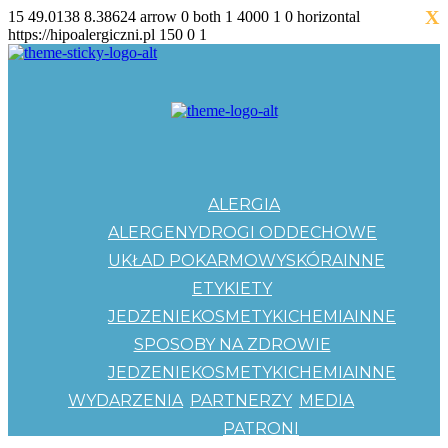
X
15
49.0138
8.38624
arrow
0
both
1
4000
1
0
horizontal
https://hipoalergiczni.pl
150
0
1
ALERGIA
ALERGENY
DROGI ODDECHOWE
UKŁAD POKARMOWY
SKÓRA
INNE
ETYKIETY
JEDZENIE
KOSMETYKI
CHEMIA
INNE
SPOSOBY NA ZDROWIE
JEDZENIE
KOSMETYKI
CHEMIA
INNE
WYDARZENIA
PARTNERZY
MEDIA
PATRONI