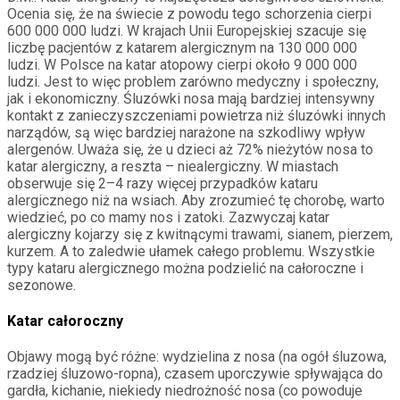
Ocenia się, że na świecie z powodu tego schorzenia cierpi
600 000 000 ludzi. W krajach Unii Europejskiej szacuje się
liczbę pacjentów z katarem alergicznym na 130 000 000
ludzi. W Polsce na katar atopowy cierpi około 9 000 000
ludzi. Jest to więc problem zarówno medyczny i społeczny,
jak i ekonomiczny. Śluzówki nosa mają bardziej intensywny
kontakt z zanieczyszczeniami powietrza niż śluzówki innych
narządów, są więc bardziej narażone na szkodliwy wpływ
alergenów. Uważa się, że u dzieci aż 72% nieżytów nosa to
katar alergiczny, a reszta – niealergiczny. W miastach
obserwuje się 2–4 razy więcej przypadków kataru
alergicznego niż na wsiach. Aby zrozumieć tę chorobę, warto
wiedzieć, po co mamy nos i zatoki. Zazwyczaj katar
alergiczny kojarzy się z kwitnącymi trawami, sianem, pierzem,
kurzem. A to zaledwie ułamek całego problemu. Wszystkie
typy kataru alergicznego można podzielić na całoroczne i
sezonowe.
Katar całoroczny
Objawy mogą być różne: wydzielina z nosa (na ogół śluzowa,
rzadziej śluzowo-ropna), czasem uporczywie spływająca do
gardła, kichanie, niekiedy niedrożność nosa (co powoduje