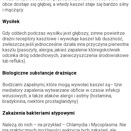
obce dostaje się głębiej, a wtedy kaszel staje się bardzo silny
i mączący.
Wysiłek
Gdy oddech podczas wysiłku jest głębszy, zimne powietrze
drażni receptory kaszlowe i wywołuje kaszel lub duszność,
zwłaszcza jeśli jednocześnie działa inna przyczyna pierwotna
kaszlu (pasożyty, alergia, jakieś zapalenie któregokolwiek
odcinka dróg oddechowych, zanieczyszczenia środowiskowe
lub refluks).
Biologiczne substancje drażniące
Bodźcami zapalnymi, które mogą wywołać kaszel są– tzw.
mediatory zapalenia wytwarzane obficie w czasie infekcji
wirusowych, a także ataków alergii i astmy (histamina,
bradykinina, niektóre prostaglandyny).
Zakażenia bakteriami atypowymi
Należą do nich – na przykład – Chlamydia i Mycoplasma. Nie
ma praktycznych możliwości wykrycia tych zakażeń, ale