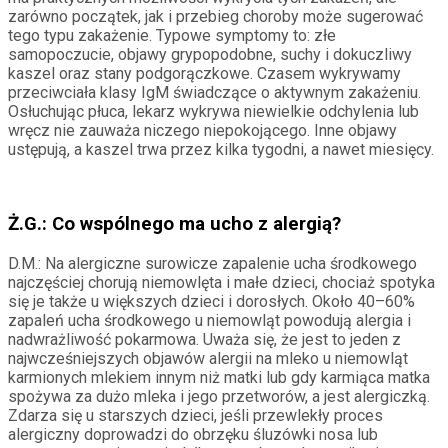
zarówno początek, jak i przebieg choroby może sugerować
tego typu zakażenie. Typowe symptomy to: złe
samopoczucie, objawy grypopodobne, suchy i dokuczliwy
kaszel oraz stany podgorączkowe. Czasem wykrywamy
przeciwciała klasy IgM świadczące o aktywnym zakażeniu.
Osłuchując płuca, lekarz wykrywa niewielkie odchylenia lub
wręcz nie zauważa niczego niepokojącego. Inne objawy
ustępują, a kaszel trwa przez kilka tygodni, a nawet miesięcy.
Ż.G.: Co wspólnego ma ucho z alergią?
D.M.: Na alergiczne surowicze zapalenie ucha środkowego
najczęściej chorują niemowlęta i małe dzieci, chociaż spotyka
się je także u większych dzieci i dorosłych. Około 40–60%
zapaleń ucha środkowego u niemowląt powodują alergia i
nadwrażliwość pokarmowa. Uważa się, że jest to jeden z
najwcześniejszych objawów alergii na mleko u niemowląt
karmionych mlekiem innym niż matki lub gdy karmiąca matka
spożywa za dużo mleka i jego przetworów, a jest alergiczką.
Zdarza się u starszych dzieci, jeśli przewlekły proces
alergiczny doprowadzi do obrzęku śluzówki nosa lub