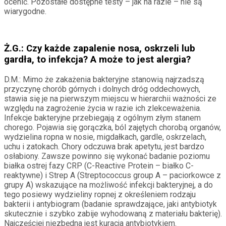
ocenić. Pozostałe dostępne testy – jak na razie – nie są
wiarygodne.
Ż.G.: Czy każde zapalenie nosa, oskrzeli lub
gardła, to infekcja? A może to jest alergia?
D.M.: Mimo że zakażenia bakteryjne stanowią najrzadszą
przyczynę chorób górnych i dolnych dróg oddechowych,
stawia się je na pierwszym miejscu w hierarchii ważności ze
względu na zagrożenie życia w razie ich zlekceważenia.
Infekcje bakteryjne przebiegają z ogólnym złym stanem
chorego. Pojawia się gorączka, ból zajętych chorobą organów,
wydzielina ropna w nosie, migdałkach, gardle, oskrzelach,
uchu i zatokach. Chory odczuwa brak apetytu, jest bardzo
osłabiony. Zawsze powinno się wykonać badanie poziomu
białka ostrej fazy CRP (C-Reactive Protein – białko C-
reaktywne) i Strep A (Streptococcus group A – paciorkowce z
grupy A) wskazujące na możliwość infekcji bakteryjnej, a do
tego posiewy wydzieliny ropnej z określeniem rodzaju
bakterii i antybiogram (badanie sprawdzające, jaki antybiotyk
skutecznie i szybko zabije wyhodowaną z materiału bakterię).
Najczęściej niezbędna jest kuracja antybiotykiem.