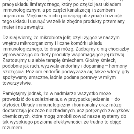
pracę układu limfatycznego, który po części jest układem
immunologicznym, a po części kanalizacją i szambem
organizmu. Mięśnie w ruchu pomagają utrzymać drożność
tego układu i usunąć wszelkie zbędne produkty przemiany
materii na zewnątrz.
Dzisiaj wiemy, że mikrobiota jelit, czyli żyjące w naszym
wnętrzu mikroorganizmy i liczne komórki układu
immunologicznego, to drugi mózg. Zadbajmy o nią chociażby
wprowadzając do diety produkty wspomagające jej rozwój.
Zastosujmy u siebie terapię śmiechem. Głośny śmiech,
podobnie jak ruch, wyzwala endorfiny i dopaminę – hormony
szczęścia. Poziom endorfin podwyższa się także wtedy, gdy
spożywamy smaczne, ładnie podane potrawy w miłym
towarzystwie.
Pamiętajmy jednak, że w nadmiarze wszystko może
prowadzić do uzależnienia, a w przypadku jedzenia – do
otyłości. Układy immunologiczny i hormonalny oraz mózg
dostarczają jeszcze niezbadanych, acz potężnych związków
chemicznych, które mogą zmobilizować nasze systemy do
tak wysokiego poziomu efektywności, że trudno to objąć
rozumem.