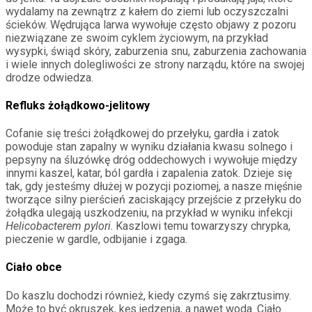
wydalamy na zewnątrz z kałem do ziemi lub oczyszczalni
ścieków. Wędrująca larwa wywołuje często objawy z pozoru
niezwiązane ze swoim cyklem życiowym, na przykład
wysypki, świąd skóry, zaburzenia snu, zaburzenia zachowania
i wiele innych dolegliwości ze strony narządu, które na swojej
drodze odwiedza.
Refluks żołądkowo-jelitowy
Cofanie się treści żołądkowej do przełyku, gardła i zatok
powoduje stan zapalny w wyniku działania kwasu solnego i
pepsyny na śluzówkę dróg oddechowych i wywołuje między
innymi kaszel, katar, ból gardła i zapalenia zatok. Dzieje się
tak, gdy jesteśmy dłużej w pozycji poziomej, a nasze mięśnie
tworzące silny pierścień zaciskający przejście z przełyku do
żołądka ulegają uszkodzeniu, na przykład w wyniku infekcji
Helicobacterem pylori
. Kaszlowi temu towarzyszy chrypka,
pieczenie w gardle, odbijanie i zgaga.
Ciało obce
Do kaszlu dochodzi również, kiedy czymś się zakrztusimy.
Może to być okruszek, kęs jedzenia, a nawet woda. Ciało