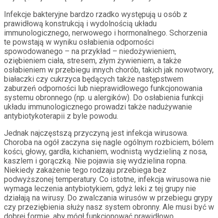
Infekcje bakteryjne bardzo rzadko występują u osób z
prawidłową konstrukcją i wydolnością układu
immunologicznego, nerwowego i hormonalnego. Schorzenia
te powstają w wyniku osłabienia odporności
spowodowanego – na przykład – niedożywieniem,
oziębieniem ciała, stresem, złym żywieniem, a także
osłabieniem w przebiegu innych chorób, takich jak nowotwory,
białaczki czy cukrzyca będących także następstwem
zaburzeń odporności lub nieprawidłowego funkcjonowania
systemu obronnego (np. u alergików). Do osłabienia funkcji
układu immunologicznego prowadzi także nadużywanie
antybiotykoterapii z byle powodu.
Jednak najczęstszą przyczyną jest infekcja wirusowa.
Choroba na ogół zaczyna się nagle ogólnym rozbiciem, bólem
kości, głowy, gardła, kichaniem, wodnistą wydzieliną z nosa,
kaszlem i gorączką. Nie pojawia się wydzielina ropna.
Niekiedy zakażenie tego rodzaju przebiega bez
podwyższonej temperatury. Co istotne, infekcja wirusowa nie
wymaga leczenia antybiotykiem, gdyż leki z tej grupy nie
działają na wirusy. Do zwalczania wirusów w przebiegu grypy
czy przeziębienia służy nasz system obronny. Ale musi być w
dobrej formie, aby mógł funkcjonować prawidłowo.