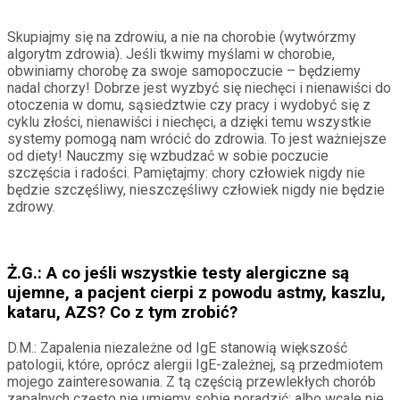
Skupiajmy się na zdrowiu, a nie na chorobie (wytwórzmy
algorytm zdrowia). Jeśli tkwimy myślami w chorobie,
obwiniamy chorobę za swoje samopoczucie – będziemy
nadal chorzy! Dobrze jest wyzbyć się niechęci i nienawiści do
otoczenia w domu, sąsiedztwie czy pracy i wydobyć się z
cyklu złości, nienawiści i niechęci, a dzięki temu wszystkie
systemy pomogą nam wrócić do zdrowia. To jest ważniejsze
od diety! Nauczmy się wzbudzać w sobie poczucie
szczęścia i radości. Pamiętajmy: chory człowiek nigdy nie
będzie szczęśliwy, nieszczęśliwy człowiek nigdy nie będzie
zdrowy.
Ż.G.: A co jeśli wszystkie testy alergiczne są
ujemne, a pacjent cierpi z powodu astmy, kaszlu,
kataru, AZS? Co z tym zrobić?
D.M.: Zapalenia niezależne od IgE stanowią większość
patologii, które, oprócz alergii IgE-zależnej, są przedmiotem
mojego zainteresowania. Z tą częścią przewlekłych chorób
zapalnych często nie umiemy sobie poradzić: albo wcale nie