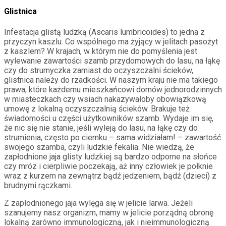
Glistnica
Infestacja glistą ludzką (Ascaris lumbricoides) to jedna z
przyczyn kaszlu. Co wspólnego ma żyjący w jelitach pasożyt
z kaszlem? W krajach, w którym nie do pomyślenia jest
wylewanie zawartości szamb przydomowych do lasu, na łąkę
czy do strumyczka zamiast do oczyszczalni ścieków,
glistnica należy do rzadkości. W naszym kraju nie ma takiego
prawa, które każdemu mieszkańcowi domów jednorodzinnych
w miasteczkach czy wsiach nakazywałoby obowiązkową
umowę z lokalną oczyszczalnią ścieków. Brakuje też
świadomości u części użytkowników szamb. Wydaje im się,
że nic się nie stanie, jeśli wyleją do lasu, na łąkę czy do
strumienia, często po ciemku – sama widziałam! – zawartość
swojego szamba, czyli ludzkie fekalia. Nie wiedzą, że
zapłodnione jaja glisty ludzkiej są bardzo odporne na słońce
czy mróz i cierpliwie poczekają, aż inny człowiek je połknie
wraz z kurzem na zewnątrz bądź jedzeniem, bądź (dzieci) z
brudnymi rączkami.
Z zapłodnionego jaja wylęga się w jelicie larwa. Jeżeli
szanujemy nasz organizm, mamy w jelicie porządną obronę
lokalną zarówno immunologiczną, jak i nieimmunologiczną