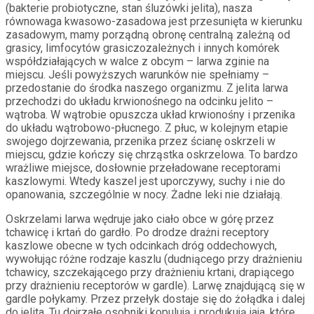
(bakterie probiotyczne, stan śluzówki jelita), nasza
równowaga kwasowo-zasadowa jest przesunięta w kierunku
zasadowym, mamy porządną obronę centralną zależną od
grasicy, limfocytów grasiczozależnych i innych komórek
współdziałających w walce z obcym – larwa zginie na
miejscu. Jeśli powyższych warunków nie spełniamy –
przedostanie do środka naszego organizmu. Z jelita larwa
przechodzi do układu krwionośnego na odcinku jelito –
wątroba. W wątrobie opuszcza układ krwionośny i przenika
do układu wątrobowo-płucnego. Z płuc, w kolejnym etapie
swojego dojrzewania, przenika przez ścianę oskrzeli w
miejscu, gdzie kończy się chrząstka oskrzelowa. To bardzo
wrażliwe miejsce, dosłownie przeładowane receptorami
kaszlowymi. Wtedy kaszel jest uporczywy, suchy i nie do
opanowania, szczególnie w nocy. Żadne leki nie działają.
Oskrzelami larwa wędruje jako ciało obce w górę przez
tchawicę i krtań do gardło. Po drodze drażni receptory
kaszlowe obecne w tych odcinkach dróg oddechowych,
wywołując różne rodzaje kaszlu (dudniącego przy drażnieniu
tchawicy, szczekającego przy drażnieniu krtani, drapiącego
przy drażnieniu receptorów w gardle). Larwę znajdującą się w
gardle połykamy. Przez przełyk dostaje się do żołądka i dalej
do jelita. Tu dojrzałe osobniki kopulują i produkują jaja, które