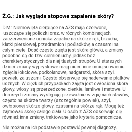
Ż.G.: Jak wygląda atopowe zapalenie skóry?
D.M.: Niemowlęta cierpiące na AZS mają czerwone,
łuszczące się policzki oraz, w różnych kombinacjach,
zaczerwienione ogniska zapalne na skórze rąk, brzucha,
klatki piersiowej, przedramion i pośladków, a czasami na
całym ciele. Dość często zajęta jest skóra główki, a zmiany
podobne są do tzw. ciemieniuchy, jednak bez
charakterystycznych dla niej tłustych strupów. U starszych
dzieci zmiany wypryskowe mają nieco inne umiejscowienie:
zgięcia łokciowe, podkolanowe, nadgarstki, skóra szyi,
powiek, za uszami. Często obserwuje się naderwanie płatków
usznych. W ciężkich przypadkach zajęta jest owłosiona skóra
głowy, włosy są przerzedzone, cienkie, łamliwe i matowe. U
dorosłych zmiany występują przeważnie w zgięciach stawów,
często na skórze twarzy (szczególnie powiek), szyi,
owłosionej skórze głowy, czasami na skórze rąk. Mogą też
zajmować skórę całego ciała. U osób z AZS obserwuje się
również inne zmiany, traktowane jako kryteria pomocnicze.
Nie można na ich podstawie postawić pewnej diagnozy,