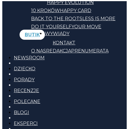
HAPPY EVOLUTION
10 KROKÓW
HAPPY CARD
BACK TO THE ROOTS
LESS IS MORE
DO IT YOURSELF
YOUR MOVE
WYWIADY
BUTIK
KONTAKT
O NAS
REDAKCJA
PRENUMERATA
NEWSROOM
DZIECKO
PORADY
RECENZJE
POLECANE
BLOGI
EKSPERCI