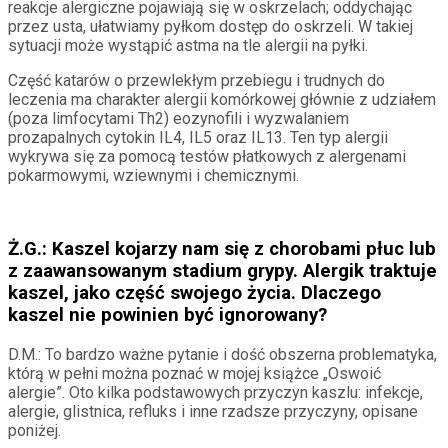
reakcje alergiczne pojawiają się w oskrzelach; oddychając
przez usta, ułatwiamy pyłkom dostęp do oskrzeli. W takiej
sytuacji może wystąpić astma na tle alergii na pyłki.
Część katarów o przewlekłym przebiegu i trudnych do
leczenia ma charakter alergii komórkowej głównie z udziałem
(poza limfocytami Th2) eozynofili i wyzwalaniem
prozapalnych cytokin IL4, IL5 oraz IL13. Ten typ alergii
wykrywa się za pomocą testów płatkowych z alergenami
pokarmowymi, wziewnymi i chemicznymi.
Ż.G.: Kaszel kojarzy nam się z chorobami płuc lub
z zaawansowanym stadium grypy. Alergik traktuje
kaszel, jako część swojego życia. Dlaczego
kaszel nie powinien być ignorowany?
D.M.: To bardzo ważne pytanie i dość obszerna problematyka,
którą w pełni można poznać w mojej książce „Oswoić
alergie”. Oto kilka podstawowych przyczyn kaszlu: infekcje,
alergie, glistnica, refluks i inne rzadsze przyczyny, opisane
poniżej.