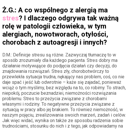
Ż.G.: A co wspólnego z alergią ma
stres
? I dlaczego odgrywa tak ważną
rolę w patologii człowieka, w tym
alergiach, nowotworach, otyłości,
chorobach z autoagresji i innych?
D.M.: Definicje stresu są różne. Zazwyczaj tłumaczę to w
sposób zrozumiały dla każdego pacjenta. Stres dobry ma
działanie motywujące do podjęcia działań czy decyzji, do
znajdowania rozwiązań. Stres zły, chorobotwórczy to
przewlekła sytuacja trudna, nękający nas problem, coś, co nie
daje spać i jeść lub odwrotnie – każe się zajadać, ponieważ
wciąż o tym myślimy, bez względu na to, co robimy. To strach,
niepokój, poczucie beznadziei, niemożności rozwiązania
problemu. Stres to przeżycia związane z chorobami
własnymi i rodziny. To negatywne przeżycia związane z
sytuacją w pracy albo jej brakiem. To również niemożność, w
naszym pojęciu, zrealizowania swoich marzeń, zadań i celów.
Jak więc widać, wynika on także ze sposobu radzenia sobie
trudnościami, stosunku do nich i z tego, jak odpowiadamy na