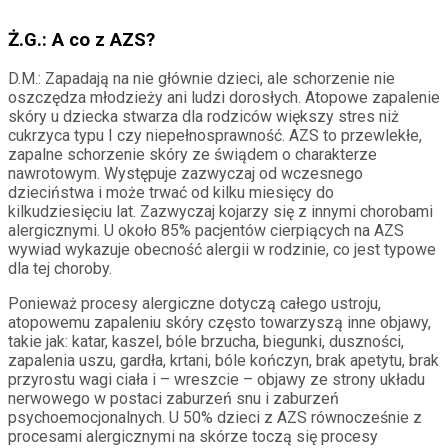
Ż.G.: A co z AZS?
D.M.: Zapadają na nie głównie dzieci, ale schorzenie nie
oszczędza młodzieży ani ludzi dorosłych. Atopowe zapalenie
skóry u dziecka stwarza dla rodziców większy stres niż
cukrzyca typu I czy niepełnosprawność. AZS to przewlekłe,
zapalne schorzenie skóry ze świądem o charakterze
nawrotowym. Występuje zazwyczaj od wczesnego
dzieciństwa i może trwać od kilku miesięcy do
kilkudziesięciu lat. Zazwyczaj kojarzy się z innymi chorobami
alergicznymi. U około 85% pacjentów cierpiących na AZS
wywiad wykazuje obecność alergii w rodzinie, co jest typowe
dla tej choroby.
Ponieważ procesy alergiczne dotyczą całego ustroju,
atopowemu zapaleniu skóry często towarzyszą inne objawy,
takie jak: katar, kaszel, bóle brzucha, biegunki, duszności,
zapalenia uszu, gardła, krtani, bóle kończyn, brak apetytu, brak
przyrostu wagi ciała i – wreszcie – objawy ze strony układu
nerwowego w postaci zaburzeń snu i zaburzeń
psychoemocjonalnych. U 50% dzieci z AZS równocześnie z
procesami alergicznymi na skórze toczą się procesy