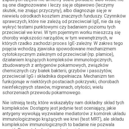
są one diagnozowane i leczy się je objawowo (leczymy
skutek, nie znając przyczyny), albo diagnozuje się je w
niewielu ośrodkach kosztem znacznych funduszy. Czynników
sprawczych, które nie zależą od przeciwciał IgE, nie da się
wykryć testami punktowymi czy badaniem poziomu tych
przeciwciał we krwi. W tym pojemnym worku mieszczą się
choroby większości narządów, w tym wewnętrznych, w
których rzadko zachodzi proces IgE-zależny. W zakres tego
pojęcia wchodzą zjawiska spowodowane mechanizmem
cytotoksycznym zależnym od przeciwciał (np. plamice),
działaniem krążących kompleksów immunologicznych,
zbudowanych z antygenów pokarmowych, związków
chemicznych czy białek bakterii, grzybów i pasożytów,
przeciwciał IgG i składnika dopełniacza. Mechanizm ten
funkcjonuje w niektórych postaciach pokrzywki, chorobach
nieinfekcyjnych stawów, migrenach, otyłości, wielu
schorzeniach przewodu pokarmowego.
Nie istnieją testy, które wskazałyby nam dokładny skład tych
kompleksów. Dostępny jest jedynie test oceniający, jakie
antygeny wywołują wyzwalane mediatorów z komórek układu
immunologicznego krążących we krwi (test MRT), ale składu
kompleksów immunologicznych to badanie nie pozwala