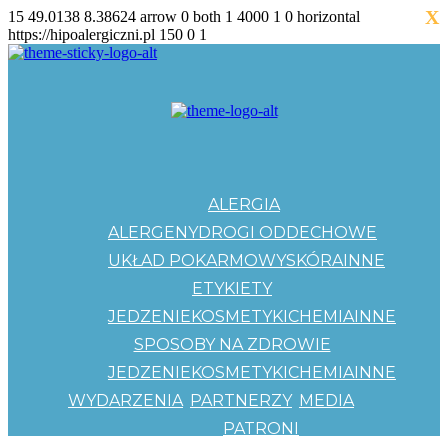
X
15
49.0138
8.38624
arrow
0
both
1
4000
1
0
horizontal
https://hipoalergiczni.pl
150
0
1
ALERGIA
ALERGENY
DROGI ODDECHOWE
UKŁAD POKARMOWY
SKÓRA
INNE
ETYKIETY
JEDZENIE
KOSMETYKI
CHEMIA
INNE
SPOSOBY NA ZDROWIE
JEDZENIE
KOSMETYKI
CHEMIA
INNE
WYDARZENIA
PARTNERZY
MEDIA
PATRONI