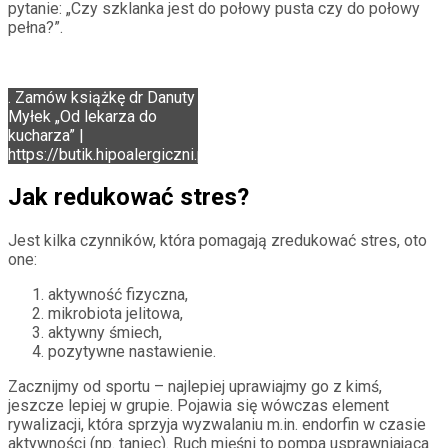
pytanie: „Czy szklanka jest do połowy pusta czy do połowy
pełna?”.
. Zamów książkę dr Danuty
Myłek „Od lekarza do
kucharza” |
https://butik.hipoalergiczni.pl
Jak redukować stres?
Jest kilka czynników, która pomagają zredukować stres, oto
one:
aktywność fizyczna,
mikrobiota jelitowa,
aktywny śmiech,
pozytywne nastawienie.
Zacznijmy od sportu – najlepiej uprawiajmy go z kimś,
jeszcze lepiej w grupie. Pojawia się wówczas element
rywalizacji, która sprzyja wyzwalaniu m.in. endorfin w czasie
aktywności (np. taniec). Ruch mięśni to pompa usprawniająca