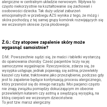
alergiczne w centralnym układzie nerwowym. Wpływa to
często niekorzystnie na kształtowanie się zachowań i
osobowości dziecka. Tak duży udział zaburzeń
emocjonalnych w przebiegu AZS wynika z tego, że mózg i
skóra pochodzą z tej samej grupy komórek rozwijających się
we wczesnym okresie życia płodowego.
Ż.G.: Czy atopowe zapalenie skóry może
wygasnąć samoistnie?
D.M.: Powszechnie sądzi się, że maści i tabletki wystarczą
do opanowania choroby. Cześć pacjentów liczy na jej
samoczynne wygaśnięcie. Rzeczywiście, zdarza się, że
wysypka ustępuje, jednak pojawiają się astma, przewlekły
kaszel czy katar, traktowane jako przeziębienie, podczas gdy
jest to zapalenie będące kontynuacją procesu alergicznego,
który przeniósł się do innego narządu. Moi pacjenci często
nie znają związku pomiędzy dokuczającym im obecnie
przewlekłym katarem czy astmą a swędzącą wysypką, na
którą cierpieli we wczesnym dzieciństwie.
To jest tzw. marsz alergiczny.