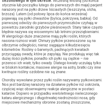
sezonowego w tym okresie.
Wczesną wiosną (od końca
stycznia lub początku lutego do pierwszych dni maja) pacjent
narażony jest na pyłki drzew liściastych (leszczyna, olcha,
brzoza). Latem (od połowy lipca do końca września)
pojawiają się pyłki chwastów (bylica, pokrzywa, babka). Od
pierwszej odwilży do pierwszych przymrozków czyhają w
powietrzu zarodniki grzybów pleśniowych. Stany takie często
błędnie nazywa się wiosennymi lub letnimi przeziębieniami.
W alergologii duże znaczenie mają pyłki roślin, których
nasiona roznosi wiatr. Chmury pyłków przenoszone są na
olbrzymie odległości, nieraz sięgające kilkudziesięciu
kilometrów. Rośliny o barwnych, pachnących kwiatach
przyciągają owady, które je zapylają. Nie produkują więc tak
dużej ilości pyłków, ponadto ich pyłki są ciężkie – nie
przenosi ich wiatr, tylko owady. Dlatego kwiaty uczulają tylko
w bliskim kontakcie; masowe alergie na astry, bratki czy inne
kwitnące rośliny ozdobne nie są znane.
Choroby wywołane przez pyłki roślin nazywamy pyłkowicami.
Nos jest bardziej narażony na działanie pyłków niż oskrzela,
częściej więc obserwujemy reakcje alergiczne w postaci
katarów. Dopiero w przypadku wieloletniego nieleczonego
kataru alergicznego i długotrwałej niedrożności nosa, gdy
miejscowe mechanizmy obronne zostaną zniszczone,