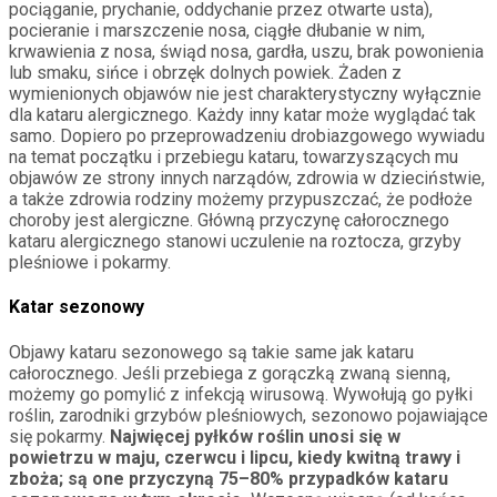
pociąganie, prychanie, oddychanie przez otwarte usta),
pocieranie i marszczenie nosa, ciągłe dłubanie w nim,
krwawienia z nosa, świąd nosa, gardła, uszu, brak powonienia
lub smaku, sińce i obrzęk dolnych powiek. Żaden z
wymienionych objawów nie jest charakterystyczny wyłącznie
dla kataru alergicznego. Każdy inny katar może wyglądać tak
samo. Dopiero po przeprowadzeniu drobiazgowego wywiadu
na temat początku i przebiegu kataru, towarzyszących mu
objawów ze strony innych narządów, zdrowia w dzieciństwie,
a także zdrowia rodziny możemy przypuszczać, że podłoże
choroby jest alergiczne. Główną przyczynę całorocznego
kataru alergicznego stanowi uczulenie na roztocza, grzyby
pleśniowe i pokarmy.
Katar sezonowy
Objawy kataru sezonowego są takie same jak kataru
całorocznego. Jeśli przebiega z gorączką zwaną sienną,
możemy go pomylić z infekcją wirusową. Wywołują go pyłki
roślin, zarodniki grzybów pleśniowych, sezonowo pojawiające
się pokarmy.
Najwięcej pyłków roślin unosi się w
powietrzu w maju, czerwcu i lipcu, kiedy kwitną trawy i
zboża; są one przyczyną 75–80% przypadków kataru