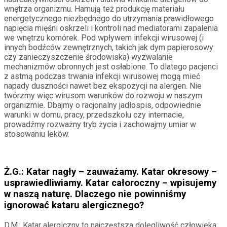
wnętrza organizmu. Hamują też produkcję materiału
energetycznego niezbędnego do utrzymania prawidłowego
napięcia mięśni oskrzeli i kontroli nad mediatorami zapalenia
we wnętrzu komórek. Pod wpływem infekcji wirusowej (i
innych bodźców zewnętrznych, takich jak dym papierosowy
czy zanieczyszczenie środowiska) wyzwalanie
mechanizmów obronnych jest osłabione. To dlatego pacjenci
z astmą podczas trwania infekcji wirusowej mogą mieć
napady duszności nawet bez ekspozycji na alergen. Nie
twórzmy więc wirusom warunków do rozwoju w naszym
organizmie. Dbajmy o racjonalny jadłospis, odpowiednie
warunki w domu, pracy, przedszkolu czy internacie,
prowadźmy rozważny tryb życia i zachowajmy umiar w
stosowaniu leków.
Ż.G.: Katar nagły – zauważamy. Katar okresowy –
usprawiedliwiamy. Katar całoroczny – wpisujemy
w naszą naturę. Dlaczego nie powinniśmy
ignorować kataru alergicznego?
D.M.: Katar alergiczny to najczęstsza dolegliwość człowieka.