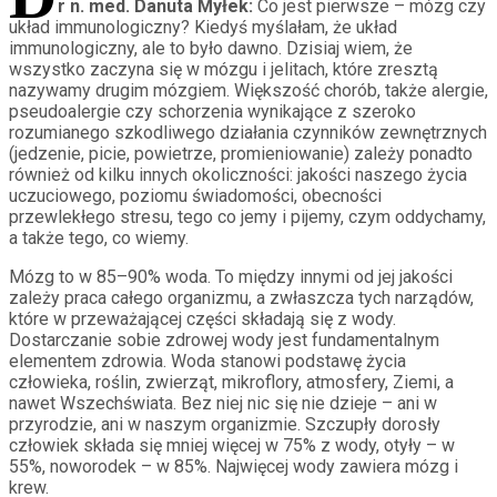
r n. med. Danuta Myłek:
Co jest pierwsze – mózg czy
układ immunologiczny? Kiedyś myślałam, że układ
immunologiczny, ale to było dawno. Dzisiaj wiem, że
wszystko zaczyna się w mózgu i jelitach, które zresztą
nazywamy drugim mózgiem. Większość chorób, także alergie,
pseudoalergie czy schorzenia wynikające z szeroko
rozumianego szkodliwego działania czynników zewnętrznych
(jedzenie, picie, powietrze, promieniowanie) zależy ponadto
również od kilku innych okoliczności: jakości naszego życia
uczuciowego, poziomu świadomości, obecności
przewlekłego stresu, tego co jemy i pijemy, czym oddychamy,
a także tego, co wiemy.
Mózg to w 85–90% woda. To między innymi od jej jakości
zależy praca całego organizmu, a zwłaszcza tych narządów,
które w przeważającej części składają się z wody.
Dostarczanie sobie zdrowej wody jest fundamentalnym
elementem zdrowia. Woda stanowi podstawę życia
człowieka, roślin, zwierząt, mikroflory, atmosfery, Ziemi, a
nawet Wszechświata. Bez niej nic się nie dzieje – ani w
przyrodzie, ani w naszym organizmie. Szczupły dorosły
człowiek składa się mniej więcej w 75% z wody, otyły – w
55%, noworodek – w 85%. Najwięcej wody zawiera mózg i
krew.