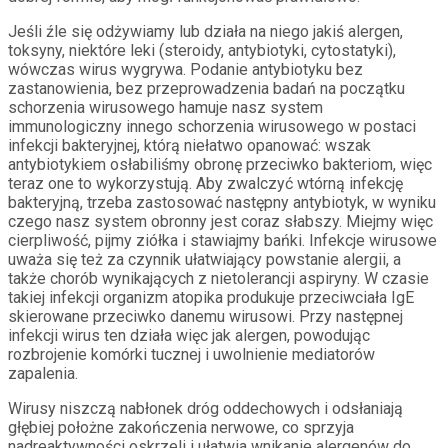
Jeśli źle się odżywiamy lub działa na niego jakiś alergen,
toksyny, niektóre leki (steroidy, antybiotyki, cytostatyki),
wówczas wirus wygrywa. Podanie antybiotyku bez
zastanowienia, bez przeprowadzenia badań na początku
schorzenia wirusowego hamuje nasz system
immunologiczny innego schorzenia wirusowego w postaci
infekcji bakteryjnej, którą niełatwo opanować: wszak
antybiotykiem osłabiliśmy obronę przeciwko bakteriom, więc
teraz one to wykorzystują. Aby zwalczyć wtórną infekcję
bakteryjną, trzeba zastosować następny antybiotyk, w wyniku
czego nasz system obronny jest coraz słabszy. Miejmy więc
cierpliwość, pijmy ziółka i stawiajmy bańki. Infekcje wirusowe
uważa się też za czynnik ułatwiający powstanie alergii, a
także chorób wynikających z nietolerancji aspiryny. W czasie
takiej infekcji organizm atopika produkuje przeciwciała IgE
skierowane przeciwko danemu wirusowi. Przy następnej
infekcji wirus ten działa więc jak alergen, powodując
rozbrojenie komórki tucznej i uwolnienie mediatorów
zapalenia.
Wirusy niszczą nabłonek dróg oddechowych i odsłaniają
głębiej położne zakończenia nerwowe, co sprzyja
nadreaktywności oskrzeli i ułatwia wnikanie alergenów do