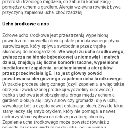
przerostu trzeciego migdałka, co zaburza komunikację
pomiędzy uchem a gardłem. Alergia wziewna również bywa
przyczyną zapalenia ucha, choć rzadziej.
Ucho środkowe a nos
Zdrowe ucho środkowe jest przestrzenią wypełnioną
powietrzem i niewielką ilością stale produkowanego płynu
surowiczego, który spływa swobodnie przez trąbkę
słuchową do nosogardzieli.
We wnętrzu ucha środkowego,
zwłaszcza na błonie bębenkowej u niemowląt i małych
dzieci, znajdują się liczne komórki tuczne, wypełnione
mediatorami zapalenia, uruchamianymi u alergików
przez przeciwciała IgE. I to jest główny powód
powstawania alergicznego zapalenia ucha środkowego.
W trakcie procesu alergicznego (czyli zapalenia, a więc także
obrzęku i zwiększonej produkcji wydzieliny surowiczej)
trąbka słuchowa jest obrzęknięta, droga między uchem a
gardłem blokuje się i płyn surowiczy gromadzi się w uchu,
wywołując ból, a często nawet osłabiając słuch. Zwykle takie
stany leczy się antybiotykiem, który nie pomaga, a nawet
niekorzystanie wpływa na dalszy przebieg choroby.
Zapalenie ucha środkowego może powstać również z
powodu zassania wydzieliny do ucha, jeśli w wyniku