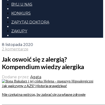
BYLI U NAS
KONKURS
ZAPYTAJ DOKTORA
ZAKUPY
8 listopada 2020
2 komentarze
Jak oswoić się z alergią?
Kompendium wiedzy alergika
Dodane przez:
Agata
Jak walczymy z AZS? Historia prawdziwa!
Nie czekaj na wstrząs, by zabrać się za własne zdrowie