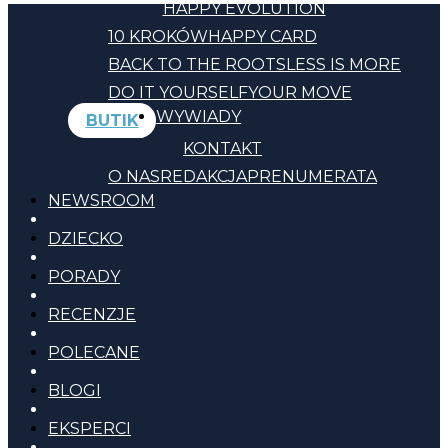
HAPPY EVOLUTION
10 KROKÓW
HAPPY CARD
BACK TO THE ROOTS
LESS IS MORE
DO IT YOURSELF
YOUR MOVE
WYWIADY
BUTIK
KONTAKT
O NAS
REDAKCJA
PRENUMERATA
NEWSROOM
DZIECKO
PORADY
RECENZJE
POLECANE
BLOGI
EKSPERCI