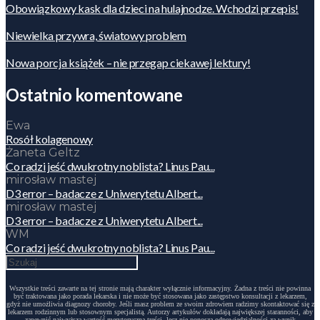
Obowiązkowy kask dla dzieci na hulajnodze. Wchodzi przepis!
Niewielka przywra, światowy problem
Nowa porcja książek – nie przegap ciekawej lektury!
Ostatnio komentowane
Ewa
Rosół kolagenowy
Żaneta Geltz
Co radzi jeść dwukrotny noblista? Linus Pau...
mirosław mastej
D3 error – badacze z Uniwerytetu Albert...
mirosław mastej
D3 error – badacze z Uniwerytetu Albert...
WM
Co radzi jeść dwukrotny noblista? Linus Pau...
Wszystkie treści zawarte na tej stronie mają charakter wyłącznie informacyjny. Żadna z treści nie powinna
być traktowana jako porada lekarska i nie może być stosowana jako zastępstwo konsultacji z lekarzem,
gdyż nie umożliwia diagnozy choroby. Jeśli masz problem ze swoim zdrowiem radzimy skontaktować się z
lekarzem rodzinnym lub stosownym specjalistą. Autorzy artykułów dokładają największej staranności, aby
zapewnić najwyższą wartość merytoryczną treści, lecz nie ponoszą odpowiedzialności za wynik