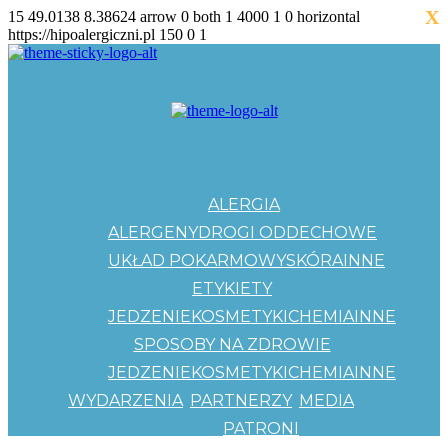
X
15
49.0138
8.38624
arrow
0
both
1
4000
1
0
horizontal
https://hipoalergiczni.pl
150
0
1
ALERGIA
ALERGENY
DROGI ODDECHOWE
UKŁAD POKARMOWY
SKÓRA
INNE
ETYKIETY
JEDZENIE
KOSMETYKI
CHEMIA
INNE
SPOSOBY NA ZDROWIE
JEDZENIE
KOSMETYKI
CHEMIA
INNE
WYDARZENIA
PARTNERZY
MEDIA
PATRONI