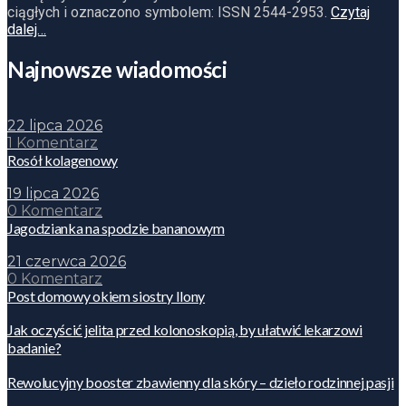
ciągłych i oznaczono symbolem: ISSN 2544-2953.
Czytaj
dalej…
Najnowsze wiadomości
22 lipca 2026
1 Komentarz
Rosół kolagenowy
19 lipca 2026
0 Komentarz
Jagodzianka na spodzie bananowym
21 czerwca 2026
0 Komentarz
Post domowy okiem siostry Ilony
Jak oczyścić jelita przed kolonoskopią, by ułatwić lekarzowi
badanie?
Rewolucyjny booster zbawienny dla skóry – dzieło rodzinnej pasji