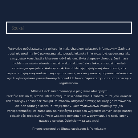
Wszystkie treści zawarte na tej stronie mają charakter wyłącznie informacyjny. Żadna z
treści nie powinna być traktowana jako porada lekarska i nie może być stosowana jako
zastępstwo konsultacji z lekarzem, gdyż nie umożliwia diagnozy choroby. Jeśli masz
problem ze swoim zdrowiem radzimy skontaktować się z lekarzem rodzinnym lub
stosownym specjalistą. Autorzy artykułów dokładają największej staranności, aby
zapewnić najwyższą wartość merytoryczną treści, lecz nie ponoszą odpowiedzialności za
wynik wykorzystania prezentowanych porad lub treści. Zapraszamy do zapoznania się z
regulaminem.
Affiliate Disclosure/Informacja o programie afiliacyjnym
Niektóre linki na tej stronie internetowej, to linki partnerskie. Oznacza to, że jeśli klikniesz
link afiliacyjny i dokonasz zakupu, to możemy otrzymać prowizję od Twojego zamówienia,
ale bez żadnego kosztu z Twojej strony. Jako wydawnictwo informujemy (dla
transparentności), że zarabiamy na niektórych zakupach wygenerowanych dzięki naszej
działalności redakcyjnej. Twoje wsparcie pomaga nam w utrzymaniu i rozwoju strony
naszego serwisu. Dziękujemy za wsparcie!
Photos powered by Shutterstock.com & Pexels.com