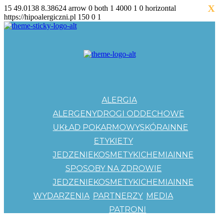
X
15
49.0138
8.38624
arrow
0
both
1
4000
1
0
horizontal
https://hipoalergiczni.pl
150
0
1
ALERGIA
ALERGENY
DROGI ODDECHOWE
UKŁAD POKARMOWY
SKÓRA
INNE
ETYKIETY
JEDZENIE
KOSMETYKI
CHEMIA
INNE
SPOSOBY NA ZDROWIE
JEDZENIE
KOSMETYKI
CHEMIA
INNE
WYDARZENIA
PARTNERZY
MEDIA
PATRONI