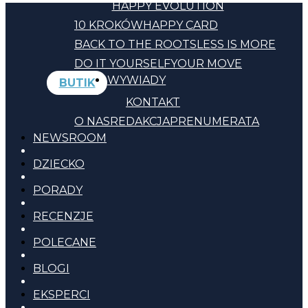
HAPPY EVOLUTION
10 KROKÓW
HAPPY CARD
BACK TO THE ROOTS
LESS IS MORE
DO IT YOURSELF
YOUR MOVE
WYWIADY
BUTIK
KONTAKT
O NAS
REDAKCJA
PRENUMERATA
NEWSROOM
DZIECKO
PORADY
RECENZJE
POLECANE
BLOGI
EKSPERCI