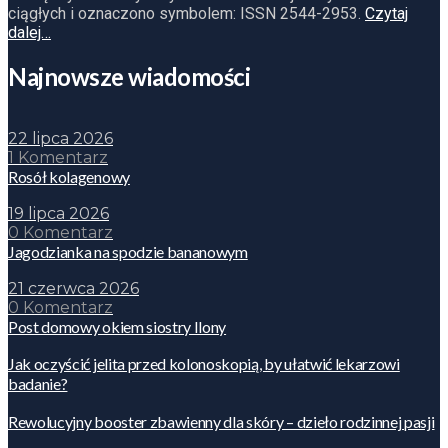
ciągłych i oznaczono symbolem: ISSN 2544-2953.
Czytaj
dalej…
Najnowsze wiadomości
22 lipca 2026
1 Komentarz
Rosół kolagenowy
19 lipca 2026
0 Komentarz
Jagodzianka na spodzie bananowym
21 czerwca 2026
0 Komentarz
Post domowy okiem siostry Ilony
Jak oczyścić jelita przed kolonoskopią, by ułatwić lekarzowi
badanie?
Rewolucyjny booster zbawienny dla skóry – dzieło rodzinnej pasji