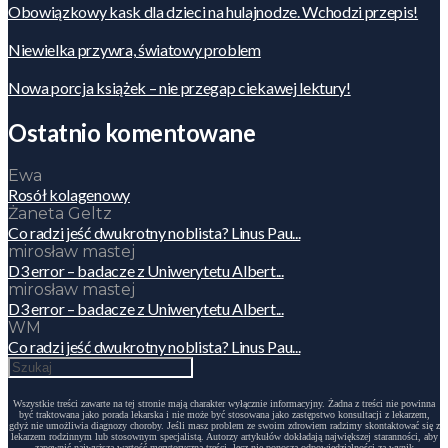
Obowiązkowy kask dla dzieci na hulajnodze. Wchodzi przepis!
Niewielka przywra, światowy problem
Nowa porcja książek – nie przegap ciekawej lektury!
Ostatnio komentowane
Ewa
Rosół kolagenowy
Żaneta Geltz
Co radzi jeść dwukrotny noblista? Linus Pau...
mirosław mastej
D3 error – badacze z Uniwerytetu Albert...
mirosław mastej
D3 error – badacze z Uniwerytetu Albert...
WM
Co radzi jeść dwukrotny noblista? Linus Pau...
Wszystkie treści zawarte na tej stronie mają charakter wyłącznie informacyjny. Żadna z treści nie powinna
być traktowana jako porada lekarska i nie może być stosowana jako zastępstwo konsultacji z lekarzem,
gdyż nie umożliwia diagnozy choroby. Jeśli masz problem ze swoim zdrowiem radzimy skontaktować się z
lekarzem rodzinnym lub stosownym specjalistą. Autorzy artykułów dokładają największej staranności, aby
zapewnić najwyższą wartość merytoryczną treści, lecz nie ponoszą odpowiedzialności za wynik