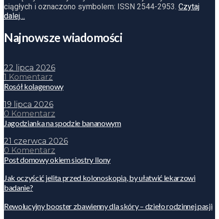
ciągłych i oznaczono symbolem: ISSN 2544-2953.
Czytaj
dalej…
Najnowsze wiadomości
22 lipca 2026
1 Komentarz
Rosół kolagenowy
19 lipca 2026
0 Komentarz
Jagodzianka na spodzie bananowym
21 czerwca 2026
0 Komentarz
Post domowy okiem siostry Ilony
Jak oczyścić jelita przed kolonoskopią, by ułatwić lekarzowi
badanie?
Rewolucyjny booster zbawienny dla skóry – dzieło rodzinnej pasji