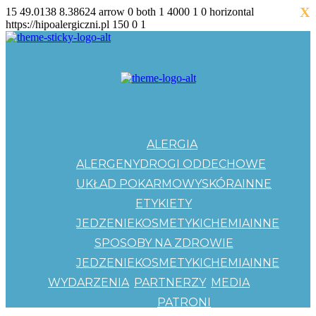
X
15
49.0138
8.38624
arrow
0
both
1
4000
1
0
horizontal
https://hipoalergiczni.pl
150
0
1
ALERGIA
ALERGENY
DROGI ODDECHOWE
UKŁAD POKARMOWY
SKÓRA
INNE
ETYKIETY
JEDZENIE
KOSMETYKI
CHEMIA
INNE
SPOSOBY NA ZDROWIE
JEDZENIE
KOSMETYKI
CHEMIA
INNE
WYDARZENIA
PARTNERZY
MEDIA
PATRONI