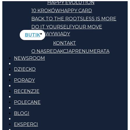
HAPPY EVOLUTION
10 KROKÓW
HAPPY CARD
BACK TO THE ROOTS
LESS IS MORE
DO IT YOURSELF
YOUR MOVE
WYWIADY
BUTIK
KONTAKT
O NAS
REDAKCJA
PRENUMERATA
NEWSROOM
DZIECKO
PORADY
RECENZJE
POLECANE
BLOGI
EKSPERCI