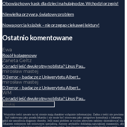
Obowiązkowy kask dla dzieci na hulajnodze. Wchodzi przepis!
Niewielka przywra, światowy problem
Nowa porcja książek – nie przegap ciekawej lektury!
Ostatnio komentowane
Ewa
Rosół kolagenowy
Żaneta Geltz
Co radzi jeść dwukrotny noblista? Linus Pau...
mirosław mastej
D3 error – badacze z Uniwerytetu Albert...
mirosław mastej
D3 error – badacze z Uniwerytetu Albert...
WM
Co radzi jeść dwukrotny noblista? Linus Pau...
Wszystkie treści zawarte na tej stronie mają charakter wyłącznie informacyjny. Żadna z treści nie powinna
być traktowana jako porada lekarska i nie może być stosowana jako zastępstwo konsultacji z lekarzem,
gdyż nie umożliwia diagnozy choroby. Jeśli masz problem ze swoim zdrowiem radzimy skontaktować się z
lekarzem rodzinnym lub stosownym specjalistą. Autorzy artykułów dokładają największej staranności, aby
zapewnić najwyższą wartość merytoryczną treści, lecz nie ponoszą odpowiedzialności za wynik