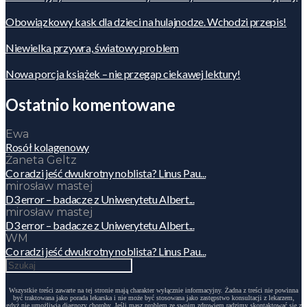
Obowiązkowy kask dla dzieci na hulajnodze. Wchodzi przepis!
Niewielka przywra, światowy problem
Nowa porcja książek – nie przegap ciekawej lektury!
Ostatnio komentowane
Ewa
Rosół kolagenowy
Żaneta Geltz
Co radzi jeść dwukrotny noblista? Linus Pau...
mirosław mastej
D3 error – badacze z Uniwerytetu Albert...
mirosław mastej
D3 error – badacze z Uniwerytetu Albert...
WM
Co radzi jeść dwukrotny noblista? Linus Pau...
Wszystkie treści zawarte na tej stronie mają charakter wyłącznie informacyjny. Żadna z treści nie powinna
być traktowana jako porada lekarska i nie może być stosowana jako zastępstwo konsultacji z lekarzem,
gdyż nie umożliwia diagnozy choroby. Jeśli masz problem ze swoim zdrowiem radzimy skontaktować się z