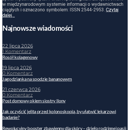
w międzynarodowym systemie informacji o wydawnictwach
ciągłych i oznaczono symbolem: ISSN 2544-2953.
Czytaj
dalej…
Najnowsze wiadomości
22 lipca 2026
1 Komentarz
Rosół kolagenowy
19 lipca 2026
0 Komentarz
Jagodzianka na spodzie bananowym
21 czerwca 2026
0 Komentarz
Post domowy okiem siostry Ilony
Jak oczyścić jelita przed kolonoskopią, by ułatwić lekarzowi
badanie?
Rewolucyjny booster zbawienny dla skóry – dzieło rodzinnej pasji