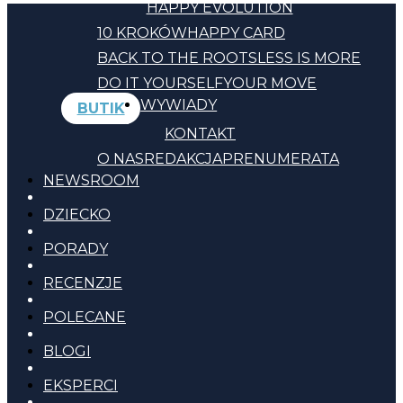
HAPPY EVOLUTION
10 KROKÓW
HAPPY CARD
BACK TO THE ROOTS
LESS IS MORE
DO IT YOURSELF
YOUR MOVE
WYWIADY
BUTIK
KONTAKT
O NAS
REDAKCJA
PRENUMERATA
NEWSROOM
DZIECKO
PORADY
RECENZJE
POLECANE
BLOGI
EKSPERCI