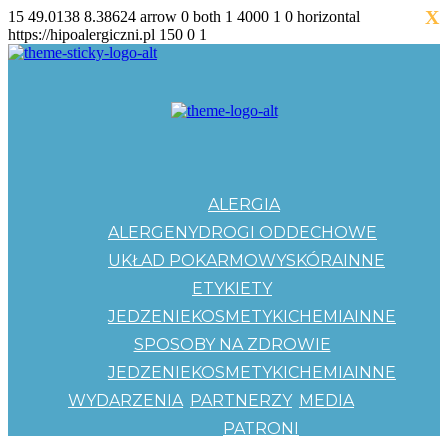
X
15
49.0138
8.38624
arrow
0
both
1
4000
1
0
horizontal
https://hipoalergiczni.pl
150
0
1
ALERGIA
ALERGENY
DROGI ODDECHOWE
UKŁAD POKARMOWY
SKÓRA
INNE
ETYKIETY
JEDZENIE
KOSMETYKI
CHEMIA
INNE
SPOSOBY NA ZDROWIE
JEDZENIE
KOSMETYKI
CHEMIA
INNE
WYDARZENIA
PARTNERZY
MEDIA
PATRONI