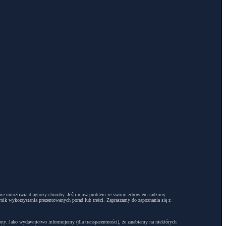
dyż nie umożliwia diagnozy choroby. Jeśli masz problem ze swoim zdrowiem radzimy
ynik wykorzystania prezentowanych porad lub treści. Zapraszamy do zapoznania się z
trony. Jako wydawnictwo informujemy (dla transparentności), że zarabiamy na niektórych