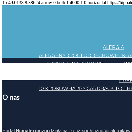
15
49.0138
8.38624
arrow
0
both
1
4000
1
0
horizontal
https://hipoal
ALERGIA
ALERGENY
DROGI ODDECHOWE
UKŁ
SPOSOBY NA ZDROWIE
WY
JEDZENIE
KOSMETYKI
CHEMIA
INNE
HAPP
10 KROKÓW
HAPPY CARD
BACK TO TH
O nas
Portal
Hipoalergiczni
działa na rzecz społeczności alergików