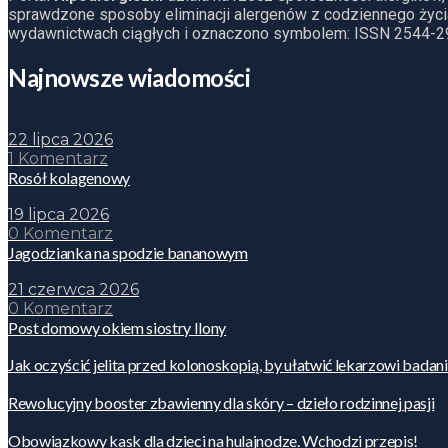
sprawdzone sposoby eliminacji alergenów z codziennego życia
wydawnictwach ciągłych i oznaczono symbolem: ISSN 2544-2
Najnowsze wiadomości
22 lipca 2026
1 Komentarz
Rosół kolagenowy
19 lipca 2026
0 Komentarz
Jagodzianka na spodzie bananowym
21 czerwca 2026
0 Komentarz
Post domowy okiem siostry Ilony
Jak oczyścić jelita przed kolonoskopią, by ułatwić lekarzowi badan
Rewolucyjny booster zbawienny dla skóry – dzieło rodzinnej pasji
Obowiązkowy kask dla dzieci na hulajnodze. Wchodzi przepis!