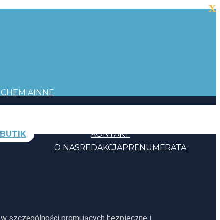
X
I
CHEMIA
INNE
BUTIK
KONTAKT
O NAS
REDAKCJA
PRENUMERATA
, w szczególności promujących bezpieczne i