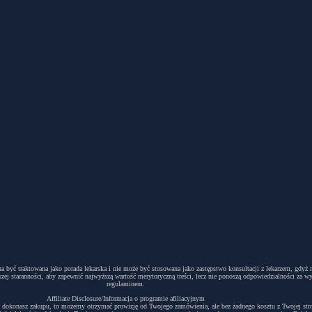
winna być traktowana jako porada lekarska i nie może być stosowana jako zastępstwo konsultacji z lekarzem, g
ej staranności, aby zapewnić najwyższą wartość merytoryczną treści, lecz nie ponoszą odpowiedzialności za w
regulaminem.
Affiliate Disclosure/Informacja o programie afiliacyjnym
acyjny i dokonasz zakupu, to możemy otrzymać prowizję od Twojego zamówienia, ale bez żadnego kosztu z Twojej s