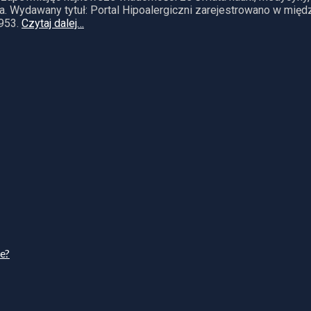
. Wydawany tytuł: Portal Hipoalergiczni zarejestrowano w mię
953.
Czytaj dalej…
ie?