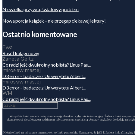
Niewielka przywra, światowy problem
Nowa porcja książek – nie przegap ciekawej lektury!
Ostatnio komentowane
Ewa
Rosół kolagenowy
Żaneta Geltz
Co radzi jeść dwukrotny noblista? Linus Pau...
mirosław mastej
D3 error – badacze z Uniwerytetu Albert...
mirosław mastej
D3 error – badacze z Uniwerytetu Albert...
WM
Co radzi jeść dwukrotny noblista? Linus Pau...
Wszystkie treści zawarte na tej stronie mają charakter wyłącznie informacyjny. Żadna z treści nie po
skontaktować się z lekarzem rodzinnym lub stosownym specjalistą. Autorzy artykułów dokładają największ
Niektóre linki na tej stronie internetowej, to linki partnerskie. Oznacza to, że jeśli klikniesz link afili