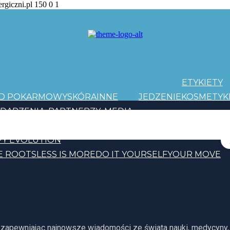
ergiczni.pl
150
0
1
ETYKIETY
AD POKARMOWY
SKÓRA
INNE
JEDZENIE
KOSMETYK
DARZENIA
PARTNERZY
MEDIA
PATRONI
Y EVOLUTION
E ROOTS
LESS IS MORE
DO IT YOURSELF
YOUR MOVE
, zapewniając najnowsze wiadomości ze świata nauki, medycyny