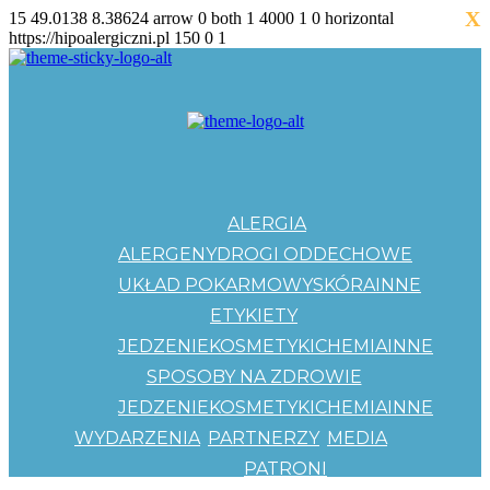
X
15
49.0138
8.38624
arrow
0
both
1
4000
1
0
horizontal
https://hipoalergiczni.pl
150
0
1
ALERGIA
ALERGENY
DROGI ODDECHOWE
UKŁAD POKARMOWY
SKÓRA
INNE
ETYKIETY
JEDZENIE
KOSMETYKI
CHEMIA
INNE
SPOSOBY NA ZDROWIE
JEDZENIE
KOSMETYKI
CHEMIA
INNE
WYDARZENIA
PARTNERZY
MEDIA
PATRONI