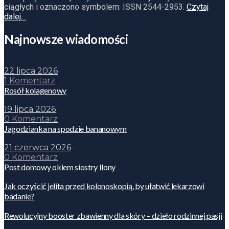
ciągłych i oznaczono symbolem: ISSN 2544-2953.
Czytaj
dalej…
Najnowsze wiadomości
22 lipca 2026
1 Komentarz
Rosół kolagenowy
19 lipca 2026
0 Komentarz
Jagodzianka na spodzie bananowym
21 czerwca 2026
0 Komentarz
Post domowy okiem siostry Ilony
Jak oczyścić jelita przed kolonoskopią, by ułatwić lekarzowi
badanie?
Rewolucyjny booster zbawienny dla skóry – dzieło rodzinnej pasji