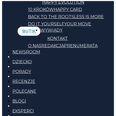
HAPPY EVOLUTION
10 KROKÓW
HAPPY CARD
BACK TO THE ROOTS
LESS IS MORE
DO IT YOURSELF
YOUR MOVE
WYWIADY
BUTIK
KONTAKT
O NAS
REDAKCJA
PRENUMERATA
NEWSROOM
DZIECKO
PORADY
RECENZJE
POLECANE
BLOGI
EKSPERCI