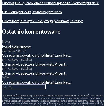
Obowiązkowy kask dla dzieci na hulajnodze. Wchodzi przepis!
Niewielka przywra, światowy problem
Nowa porcja książek – nie przegap ciekawej lektury!
Ostatnio komentowane
Ewa
Rosół kolagenowy
Żaneta Geltz
Co radzi jeść dwukrotny noblista? Linus Pau...
mirosław mastej
D3 error – badacze z Uniwerytetu Albert...
mirosław mastej
D3 error – badacze z Uniwerytetu Albert...
WM
Co radzi jeść dwukrotny noblista? Linus Pau...
Wszystkie treści zawarte na tej stronie mają charakter wyłącznie informacyjny. Żadna z treści nie powinna
być traktowana jako porada lekarska i nie może być stosowana jako zastępstwo konsultacji z lekarzem,
gdyż nie umożliwia diagnozy choroby. Jeśli masz problem ze swoim zdrowiem radzimy skontaktować się z
lekarzem rodzinnym lub stosownym specjalistą. Autorzy artykułów dokładają największej staranności, aby
zapewnić najwyższą wartość merytoryczną treści, lecz nie ponoszą odpowiedzialności za wynik