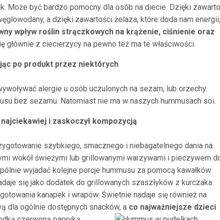
nik. Może być bardzo pomocny dla osób na diecie. Dzięki zawarto
ęglowodany, a dzięki zawartości żelaza, które doda nam energii
wny wpływ roślin strączkowych na krążenie, ciśnienie oraz
 głównie z ciecierzycy na pewno też ma te właściwości.
ając po produkt przez niektórych
woływać alergie u osób uczulonych na sezam, lub orzechy.
musu bez sezamu. Natomiast nie ma w naszych hummusach soi.
 najciekawiej i zaskoczył kompozycją
rzygotowanie szybkiego, smacznego i niebagatelnego dania na
nymi wokół świeżymi lub grillowanymi warzywami i pieczywem d
spólnie wyjadać kolejne porcje hummusu za pomocą kawałków
adaje się jako dodatek do grillowanych szaszłyków z kurczaka
gotowania kanapek i wrapów. Świetnie nadaje się również na
ywą dla ogólnie dostępnych snacków, a
co najważniejsze dzieci
łodką czerwoną papryką.