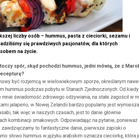
kszej liczby osób – hummus, pasta z cieciorki, sezamu i
dziliśmy się prawdziwych pasjonatów, dla których
sobem na życie.
 toczy spór, skąd pochodzi hummus, jedni mówią, że z Maro
 recepturę?
mowy być rozjemcą w wielowiekowym sporze, określanym nawe
em hummus podczas pobytu w Stanach Zjednoczonych. Od kiedy
e mnie świadomość zdrowego odżywiania, na stałe zagościł w m
ami jalapeńo, w Nowej Zelandii bardzo popularny jest wymiesz
sabi, tak więc w naszych czasach, jest to danie głównie
ach kombinacji smakowych. Odpowiadając na pytanie, ponieważ
 zawdzięczamy to fantastyczne danie, pierwsze zapiski o
samo słowo hummus w języku arabskim oznacza cieciorkę, która j