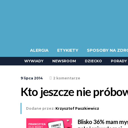
ALERGIA
ETYKIETY
SPOSOBY NA ZDR
WYWIADY
NEWSROOM
DZIECKO
PORADY
9 lipca 2014
2 komentarze
Kto jeszcze nie prób
Dodane przez:
Krzysztof Paszkiewicz
Blisko 36% mam myś