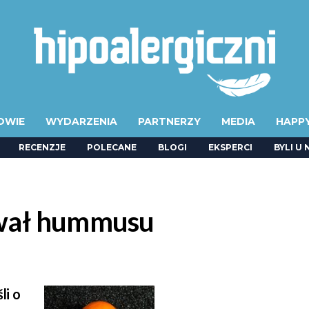
OWIE
WYDARZENIA
PARTNERZY
MEDIA
HAPP
RECENZJE
POLECANE
BLOGI
EKSPERCI
BYLI U 
ował hummusu
li o