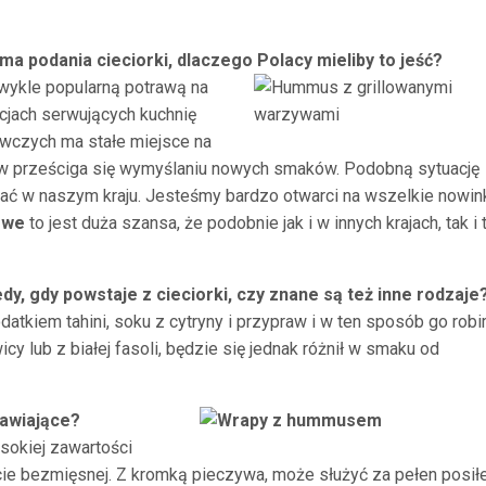
a podania cieciorki, dlaczego Polacy mieliby to jeść?
zwykle popularną potrawą na
acjach serwujących kuchnię
wczych ma stałe miejsce na
ów prześciga się wymyślaniu nowych smaków. Podobną sytuację
ać w naszym kraju. Jesteśmy bardzo otwarci na wszelkie nowin
rowe
to jest duża szansa, że podobnie jak i w innych krajach, tak i t
, gdy powstaje z cieciorki, czy znane są też inne rodzaje
datkiem tahini, soku z cytryny i przypraw i w ten sposób go robi
 lub z białej fasoli, będzie się jednak różnił w smaku od
rawiające?
sokiej zawartości
cie bezmięsnej. Z kromką pieczywa, może służyć za pełen posiłe