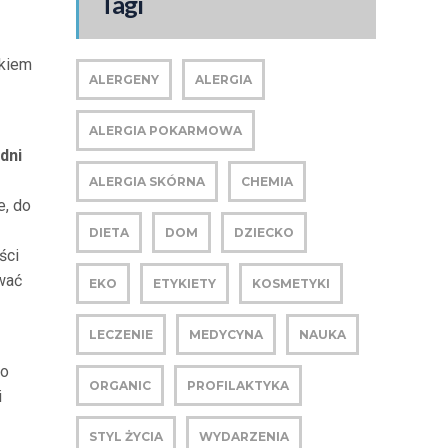
Tagi
nkiem
ALERGENY
ALERGIA
ALERGIA POKARMOWA
dni
ALERGIA SKÓRNA
CHEMIA
e, do
DIETA
DOM
DZIECKO
ści
ować
EKO
ETYKIETY
KOSMETYKI
LECZENIE
MEDYCYNA
NAUKA
ko
ORGANIC
PROFILAKTYKA
i
STYL ŻYCIA
WYDARZENIA