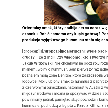
Orientalny smak, który podbija serca coraz wię
czosnku. Robić samemu czy kupić gotową? Pora
produkcja wyjątkowego hummusu stała się spo
[dropcap]H[/dropcap]ipoalergiczni: Wiele osób
drudzy – że z Indii. Czy wiadomo, kto stworzył
Jakub Witkowski:
Nie chciałbym na początku roz
mianem „wojny o hummus”. Sam pierwszy raz jadł
poznałem moją żonę Denitsę, która zaszczepiła w
lodówce. Mój ulubiony smak to hummus z papryczk
z czerwonymi buraczkami, natomiast w Austrii z wa
międzynarodowe i można je spożywać w dziesiątk
powinniśmy jednak pamiętać skąd pochodzi i komu
hummusie, pochodzą z Egiptu z Kairu z XIII w., a 