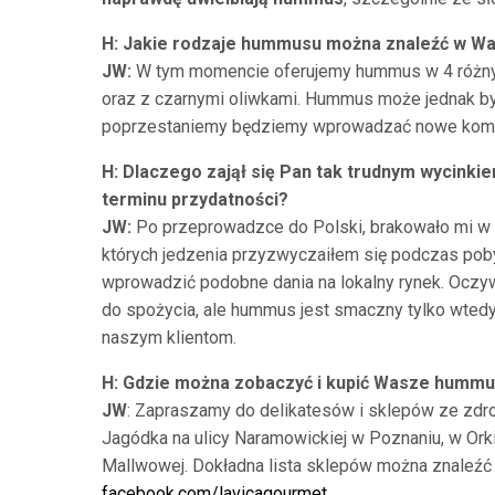
H: Jakie rodzaje hummusu można znaleźć w Wasz
JW:
W tym momencie oferujemy hummus w 4 różnyc
oraz z czarnymi oliwkami. Hummus może jednak by
poprzestaniemy będziemy wprowadzać nowe komb
H: Dlaczego zajął się Pan tak trudnym wycinkie
terminu przydatności?
JW:
Po przeprowadzce do Polski, brakowało mi w sk
których jedzenia przyzwyczaiłem się podczas po
wprowadzić podobne dania na lokalny rynek. Oczyw
do spożycia, ale hummus jest smaczny tylko wtedy,
naszym klientom.
H: Gdzie można zobaczyć i kupić Wasze humm
JW
: Zapraszamy do delikatesów i sklepów ze zdro
Jagódka na ulicy Naramowickiej w Poznaniu, w Orki
Mallwowej. Dokładna lista sklepów można znaleź
facebook.com/lavicagourmet