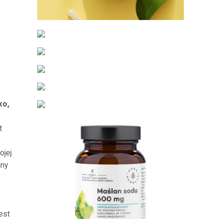
ko,
t
ojej
any
est