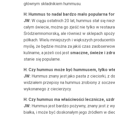
głównym składnikiem hummusu.
H: Hummus to nadal bardzo mało popularna form
JW:
W ciągu ostatnich 20 lat, hummus stał się nie
całym świecie, można go zjeść nie tylko w restaur
Śródziemnomorską, ale również w sklepach spoży
półkach. Wielu mniejszych i większych producent
myślę, że będzie można za jakiś czas zaobserwow
kulinarne, a jeżeli coś jest
smaczne, świeże i zd
stanie się popularne.
H: Czy hummus może być hummusem, tylko wtedy
JW:
Hummus znany jest jako pasta z cieciorki, z do
widziałem przepisy na hummus zrobiony z soczewicy
wykonanego z ciecierzycy.
H: Czy hummus ma właściwości lecznicze, uzd
JW:
Hummus jest bardzo pożywny, znany jest z wy
białka, i może być doskonałym jego źródłem w die