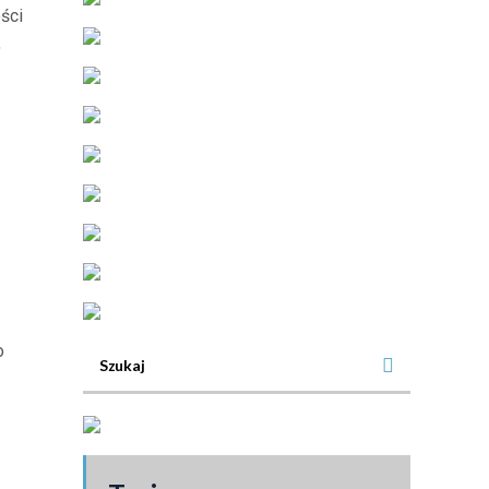
ści
,
o