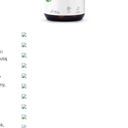
ki
utaj
?
my,
k,