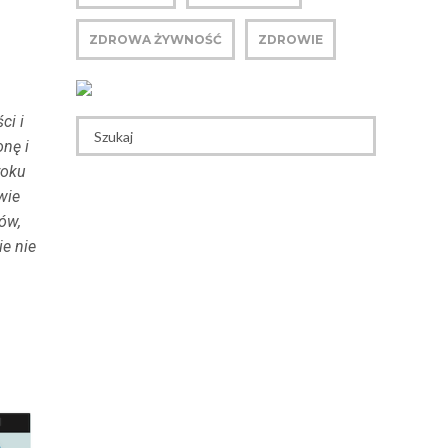
ZDROWA ŻYWNOŚĆ
ZDROWIE
ci i
nę i
roku
wie
ów,
ie nie