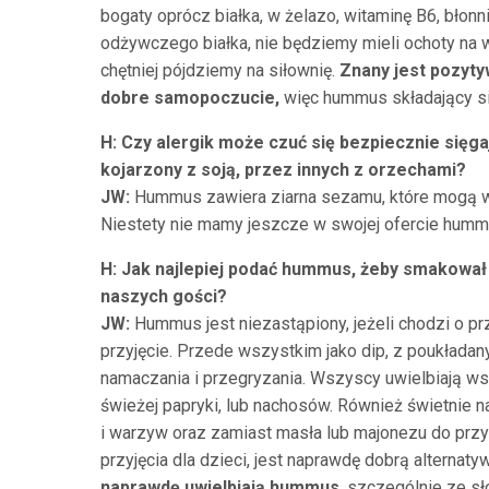
bogaty oprócz białka, w żelazo, witaminę B6, błon
odżywczego białka, nie będziemy mieli ochoty na w
chętniej pójdziemy na siłownię.
Znany jest pozyty
dobre samopoczucie,
więc hummus składający się
H: Czy alergik może czuć się bezpiecznie sięg
kojarzony z soją, przez innych z orzechami?
JW:
Hummus zawiera ziarna sezamu, które mogą wy
Niestety nie mamy jeszcze w swojej ofercie hum
H: Jak najlepiej podać hummus, żeby smakował
naszych gości?
JW:
Hummus jest niezastąpiony, jeżeli chodzi o p
przyjęcie. Przede wszystkim jako dip, z poukłada
namaczania i przegryzania. Wszyscy uwielbiają w
świeżej papryki, lub nachosów. Również świetnie n
i warzyw oraz zamiast masła lub majonezu do przy
przyjęcia dla dzieci, jest naprawdę dobrą alternat
naprawdę uwielbiają hummus
, szczególnie ze s