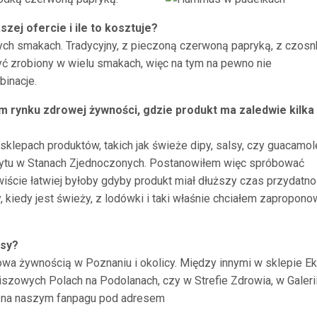
ej ofercie i ile to kosztuje?
h smakach. Tradycyjny, z pieczoną czerwoną papryką, z czos
ć zrobiony w wielu smakach, więc na tym na pewno nie
inacje.
m rynku zdrowej żywności, gdzie produkt ma zaledwie kilka 
lepach produktów, takich jak świeże dipy, salsy, czy guacamol
bytu w Stanach Zjednoczonych. Postanowiłem więc spróbować
iście łatwiej byłoby gdyby produkt miał dłuższy czas przydatno
 kiedy jest świeży, z lodówki i taki właśnie chciałem zapropon
usy?
wa żywnością w Poznaniu i okolicy. Między innymi w sklepie E
szowych Polach na Podolanach, czy w Strefie Zdrowia, w Galeri
ć na naszym fanpagu pod adresem