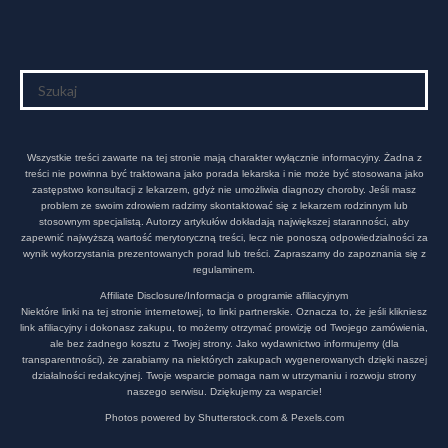
Wszystkie treści zawarte na tej stronie mają charakter wyłącznie informacyjny. Żadna z
treści nie powinna być traktowana jako porada lekarska i nie może być stosowana jako
zastępstwo konsultacji z lekarzem, gdyż nie umożliwia diagnozy choroby. Jeśli masz
problem ze swoim zdrowiem radzimy skontaktować się z lekarzem rodzinnym lub
stosownym specjalistą. Autorzy artykułów dokładają największej staranności, aby
zapewnić najwyższą wartość merytoryczną treści, lecz nie ponoszą odpowiedzialności za
wynik wykorzystania prezentowanych porad lub treści. Zapraszamy do zapoznania się z
regulaminem.
Affiliate Disclosure/Informacja o programie afiliacyjnym
Niektóre linki na tej stronie internetowej, to linki partnerskie. Oznacza to, że jeśli klikniesz
link afiliacyjny i dokonasz zakupu, to możemy otrzymać prowizję od Twojego zamówienia,
ale bez żadnego kosztu z Twojej strony. Jako wydawnictwo informujemy (dla
transparentności), że zarabiamy na niektórych zakupach wygenerowanych dzięki naszej
działalności redakcyjnej. Twoje wsparcie pomaga nam w utrzymaniu i rozwoju strony
naszego serwisu. Dziękujemy za wsparcie!
Photos powered by Shutterstock.com & Pexels.com