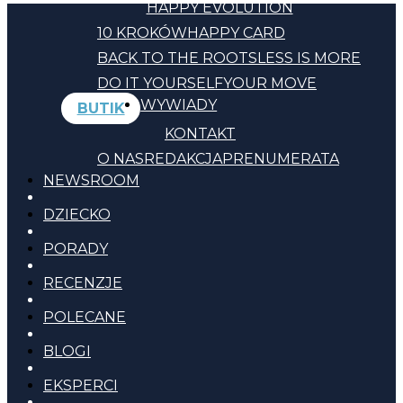
HAPPY EVOLUTION
10 KROKÓW
HAPPY CARD
BACK TO THE ROOTS
LESS IS MORE
DO IT YOURSELF
YOUR MOVE
WYWIADY
BUTIK
KONTAKT
O NAS
REDAKCJA
PRENUMERATA
NEWSROOM
DZIECKO
PORADY
RECENZJE
POLECANE
BLOGI
EKSPERCI