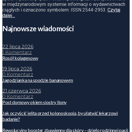
w międzynarodowym systemie informacji o wydawnictwach
ciągłych i oznaczono symbolem: ISSN 2544-2953.
Czytaj
dalej…
Najnowsze wiadomości
22 lipca 2026
1 Komentarz
Rosół kolagenowy
19 lipca 2026
0 Komentarz
Jagodzianka na spodzie bananowym
21 czerwca 2026
0 Komentarz
Post domowy okiem siostry Ilony
Jak oczyścić jelita przed kolonoskopią, by ułatwić lekarzowi
badanie?
Rewolucyjny booster zbawienny dla skóry – dzieło rodzinnej pasji