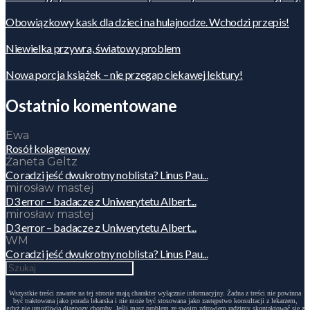
Obowiązkowy kask dla dzieci na hulajnodze. Wchodzi przepis!
Niewielka przywra, światowy problem
Nowa porcja książek – nie przegap ciekawej lektury!
Ostatnio komentowane
Ewa
Rosół kolagenowy
Żaneta Geltz
Co radzi jeść dwukrotny noblista? Linus Pau...
mirosław mastej
D3 error – badacze z Uniwerytetu Albert...
mirosław mastej
D3 error – badacze z Uniwerytetu Albert...
WM
Co radzi jeść dwukrotny noblista? Linus Pau...
Wszystkie treści zawarte na tej stronie mają charakter wyłącznie informacyjny. Żadna z treści nie powinna
być traktowana jako porada lekarska i nie może być stosowana jako zastępstwo konsultacji z lekarzem,
gdyż nie umożliwia diagnozy choroby. Jeśli masz problem ze swoim zdrowiem radzimy skontaktować się z