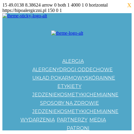
X
15
49.0138
8.38624
arrow
0
both
1
4000
1
0
horizontal
https://hipoalergiczni.pl
150
0
1
ALERGIA
ALERGENY
DROGI ODDECHOWE
UKŁAD POKARMOWY
SKÓRA
INNE
ETYKIETY
JEDZENIE
KOSMETYKI
CHEMIA
INNE
SPOSOBY NA ZDROWIE
JEDZENIE
KOSMETYKI
CHEMIA
INNE
WYDARZENIA
PARTNERZY
MEDIA
PATRONI