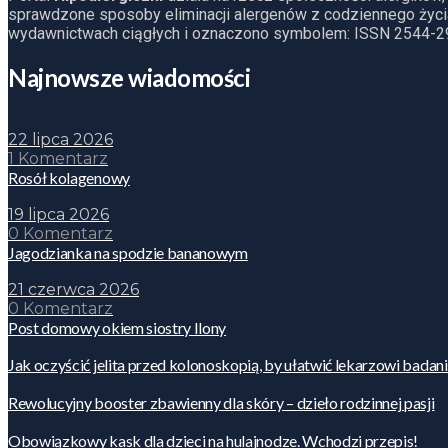
sprawdzone sposoby eliminacji alergenów z codziennego życia
wydawnictwach ciągłych i oznaczono symbolem: ISSN 2544-2
Najnowsze wiadomości
22 lipca 2026
1 Komentarz
Rosół kolagenowy
19 lipca 2026
0 Komentarz
Jagodzianka na spodzie bananowym
21 czerwca 2026
0 Komentarz
Post domowy okiem siostry Ilony
Jak oczyścić jelita przed kolonoskopią, by ułatwić lekarzowi badan
Rewolucyjny booster zbawienny dla skóry – dzieło rodzinnej pasji
Obowiązkowy kask dla dzieci na hulajnodze. Wchodzi przepis!