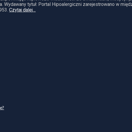
. Wydawany tytuł: Portal Hipoalergiczni zarejestrowano w mię
953.
Czytaj dalej…
ie?