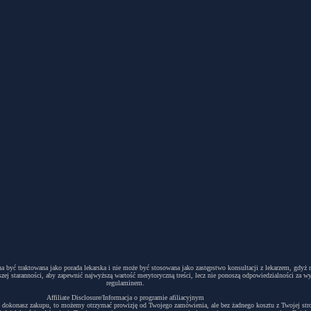
winna być traktowana jako porada lekarska i nie może być stosowana jako zastępstwo konsultacji z lekarzem, g
ej staranności, aby zapewnić najwyższą wartość merytoryczną treści, lecz nie ponoszą odpowiedzialności za w
regulaminem.
Affiliate Disclosure/Informacja o programie afiliacyjnym
acyjny i dokonasz zakupu, to możemy otrzymać prowizję od Twojego zamówienia, ale bez żadnego kosztu z Twojej s