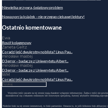
Niewielka przywra, światowy problem
Nowa porcja książek – nie przegap ciekawej lektury!
Ostatnio komentowane
Ewa
Rosół kolagenowy
Żaneta Geltz
Co radzi jeść dwukrotny noblista? Linus Pau...
mirosław mastej
D3 error – badacze z Uniwerytetu Albert...
mirosław mastej
D3 error – badacze z Uniwerytetu Albert...
WM
Co radzi jeść dwukrotny noblista? Linus Pau...
Wszystkie treści zawarte na tej stronie mają charakter wyłącznie informacyjny. Żadna z treści nie po
skontaktować się z lekarzem rodzinnym lub stosownym specjalistą. Autorzy artykułów dokładają największ
Niektóre linki na tej stronie internetowej, to linki partnerskie. Oznacza to, że jeśli klikniesz link afili