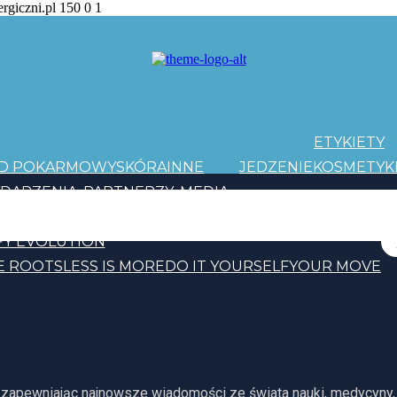
ergiczni.pl
150
0
1
ETYKIETY
AD POKARMOWY
SKÓRA
INNE
JEDZENIE
KOSMETYK
DARZENIA
PARTNERZY
MEDIA
PATRONI
Y EVOLUTION
E ROOTS
LESS IS MORE
DO IT YOURSELF
YOUR MOVE
, zapewniając najnowsze wiadomości ze świata nauki, medycyny