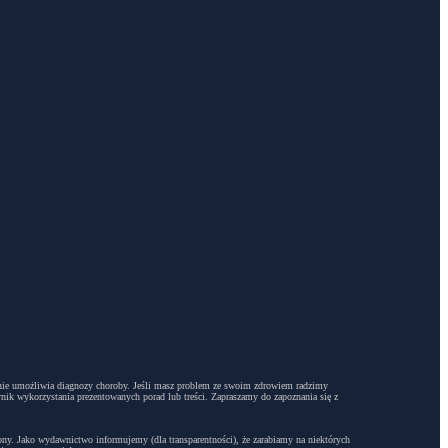
dyż nie umożliwia diagnozy choroby. Jeśli masz problem ze swoim zdrowiem radzimy
ynik wykorzystania prezentowanych porad lub treści. Zapraszamy do zapoznania się z
trony. Jako wydawnictwo informujemy (dla transparentności), że zarabiamy na niektórych