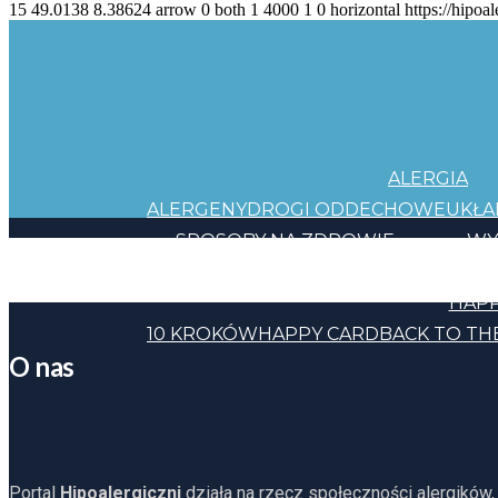
15
49.0138
8.38624
arrow
0
both
1
4000
1
0
horizontal
https://hipoal
ALERGIA
ALERGENY
DROGI ODDECHOWE
UKŁ
SPOSOBY NA ZDROWIE
WY
JEDZENIE
KOSMETYKI
CHEMIA
INNE
HAPP
10 KROKÓW
HAPPY CARD
BACK TO TH
O nas
Portal
Hipoalergiczni
działa na rzecz społeczności alergików