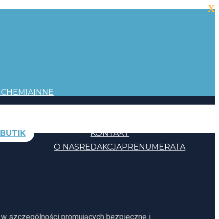
X
I
CHEMIA
INNE
BUTIK
KONTAKT
O NAS
REDAKCJA
PRENUMERATA
, w szczególności promujących bezpieczne i