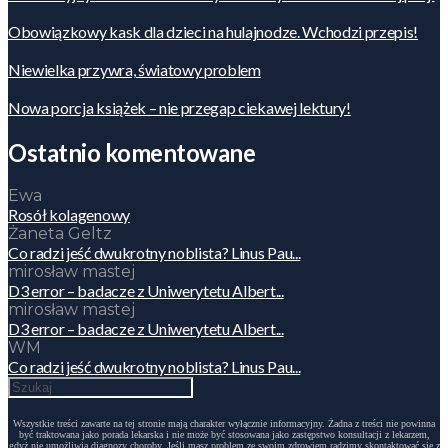
Obowiązkowy kask dla dzieci na hulajnodze. Wchodzi przepis!
Niewielka przywra, światowy problem
Nowa porcja książek – nie przegap ciekawej lektury!
Ostatnio komentowane
Ewa
Rosół kolagenowy
Żaneta Geltz
Co radzi jeść dwukrotny noblista? Linus Pau...
mirosław mastej
D3 error – badacze z Uniwerytetu Albert...
mirosław mastej
D3 error – badacze z Uniwerytetu Albert...
WM
Co radzi jeść dwukrotny noblista? Linus Pau...
Wszystkie treści zawarte na tej stronie mają charakter wyłącznie informacyjny. Żadna z treści nie powinna
być traktowana jako porada lekarska i nie może być stosowana jako zastępstwo konsultacji z lekarzem,
gdyż nie umożliwia diagnozy choroby. Jeśli masz problem ze swoim zdrowiem radzimy skontaktować się z