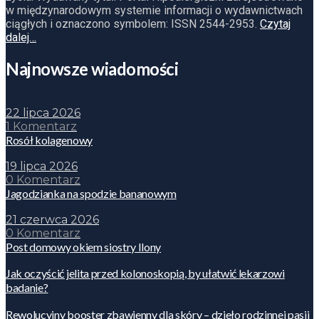
w międzynarodowym systemie informacji o wydawnictwach
ciągłych i oznaczono symbolem: ISSN 2544-2953.
Czytaj
dalej…
Najnowsze wiadomości
22 lipca 2026
1 Komentarz
Rosół kolagenowy
19 lipca 2026
0 Komentarz
Jagodzianka na spodzie bananowym
21 czerwca 2026
0 Komentarz
Post domowy okiem siostry Ilony
Jak oczyścić jelita przed kolonoskopią, by ułatwić lekarzowi
badanie?
Rewolucyjny booster zbawienny dla skóry – dzieło rodzinnej pasji