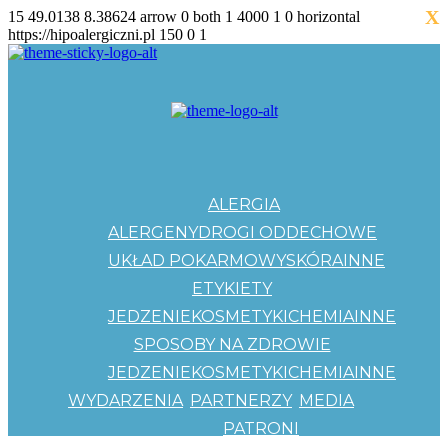
X
15
49.0138
8.38624
arrow
0
both
1
4000
1
0
horizontal
https://hipoalergiczni.pl
150
0
1
ALERGIA
ALERGENY
DROGI ODDECHOWE
UKŁAD POKARMOWY
SKÓRA
INNE
ETYKIETY
JEDZENIE
KOSMETYKI
CHEMIA
INNE
SPOSOBY NA ZDROWIE
JEDZENIE
KOSMETYKI
CHEMIA
INNE
WYDARZENIA
PARTNERZY
MEDIA
PATRONI