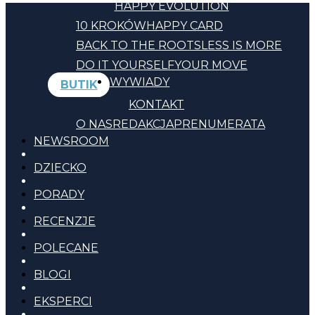
HAPPY EVOLUTION
10 KROKÓW
HAPPY CARD
BACK TO THE ROOTS
LESS IS MORE
DO IT YOURSELF
YOUR MOVE
WYWIADY
BUTIK
KONTAKT
O NAS
REDAKCJA
PRENUMERATA
NEWSROOM
DZIECKO
PORADY
RECENZJE
POLECANE
BLOGI
EKSPERCI