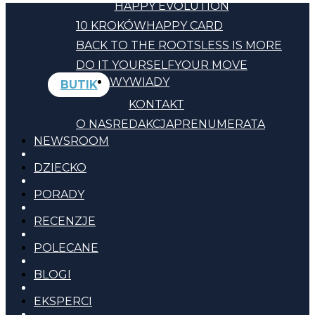
HAPPY EVOLUTION
10 KROKÓW
HAPPY CARD
BACK TO THE ROOTS
LESS IS MORE
DO IT YOURSELF
YOUR MOVE
WYWIADY
BUTIK
KONTAKT
O NAS
REDAKCJA
PRENUMERATA
NEWSROOM
DZIECKO
PORADY
RECENZJE
POLECANE
BLOGI
EKSPERCI