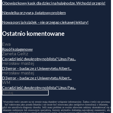
Obowiązkowy kask dla dzieci na hulajnodze. Wchodzi przepis!
Niewielka przywra, światowy problem
Nowa porcja książek – nie przegap ciekawej lektury!
Ostatnio komentowane
Ewa
Rosół kolagenowy
Żaneta Geltz
Co radzi jeść dwukrotny noblista? Linus Pau...
mirosław mastej
D3 error – badacze z Uniwerytetu Albert...
mirosław mastej
D3 error – badacze z Uniwerytetu Albert...
WM
Co radzi jeść dwukrotny noblista? Linus Pau...
Wszystkie treści zawarte na tej stronie mają charakter wyłącznie informacyjny. Żadna z treści nie powinna
być traktowana jako porada lekarska i nie może być stosowana jako zastępstwo konsultacji z lekarzem,
gdyż nie umożliwia diagnozy choroby. Jeśli masz problem ze swoim zdrowiem radzimy skontaktować się z
lekarzem rodzinnym lub stosownym specjalistą. Autorzy artykułów dokładają największej staranności, aby
zapewnić najwyższą wartość merytoryczną treści, lecz nie ponoszą odpowiedzialności za wynik