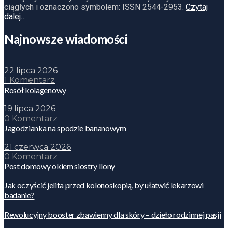
ciągłych i oznaczono symbolem: ISSN 2544-2953.
Czytaj
dalej…
Najnowsze wiadomości
22 lipca 2026
1 Komentarz
Rosół kolagenowy
19 lipca 2026
0 Komentarz
Jagodzianka na spodzie bananowym
21 czerwca 2026
0 Komentarz
Post domowy okiem siostry Ilony
Jak oczyścić jelita przed kolonoskopią, by ułatwić lekarzowi
badanie?
Rewolucyjny booster zbawienny dla skóry – dzieło rodzinnej pasji