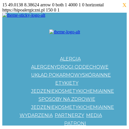
X
15
49.0138
8.38624
arrow
0
both
1
4000
1
0
horizontal
https://hipoalergiczni.pl
150
0
1
ALERGIA
ALERGENY
DROGI ODDECHOWE
UKŁAD POKARMOWY
SKÓRA
INNE
ETYKIETY
JEDZENIE
KOSMETYKI
CHEMIA
INNE
SPOSOBY NA ZDROWIE
JEDZENIE
KOSMETYKI
CHEMIA
INNE
WYDARZENIA
PARTNERZY
MEDIA
PATRONI