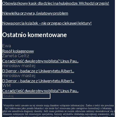
Obowiązkowy kask dla dzieci na hulajnodze. Wchodzi przepis!
Niewielka przywra, światowy problem
Nowa porcja książek – nie przegap ciekawej lektury!
Ostatnio komentowane
Ewa
Rosół kolagenowy
Żaneta Geltz
Co radzi jeść dwukrotny noblista? Linus Pau...
mirosław mastej
D3 error – badacze z Uniwerytetu Albert...
mirosław mastej
D3 error – badacze z Uniwerytetu Albert...
WM
Co radzi jeść dwukrotny noblista? Linus Pau...
Wszystkie treści zawarte na tej stronie mają charakter wyłącznie informacyjny. Żadna z treści nie powinna
być traktowana jako porada lekarska i nie może być stosowana jako zastępstwo konsultacji z lekarzem,
gdyż nie umożliwia diagnozy choroby. Jeśli masz problem ze swoim zdrowiem radzimy skontaktować się z
lekarzem rodzinnym lub stosownym specjalistą. Autorzy artykułów dokładają największej staranności, aby
zapewnić najwyższą wartość merytoryczną treści, lecz nie ponoszą odpowiedzialności za wynik