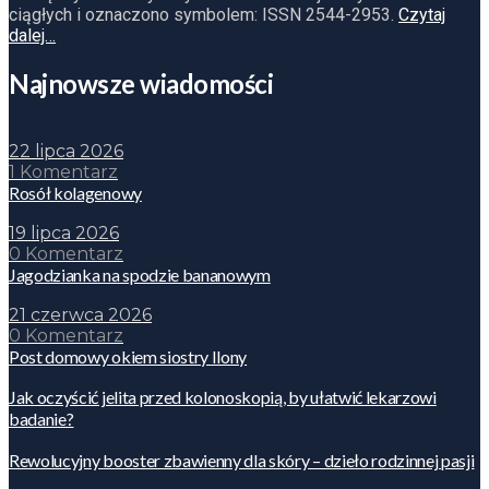
ciągłych i oznaczono symbolem: ISSN 2544-2953.
Czytaj
dalej…
Najnowsze wiadomości
22 lipca 2026
1 Komentarz
Rosół kolagenowy
19 lipca 2026
0 Komentarz
Jagodzianka na spodzie bananowym
21 czerwca 2026
0 Komentarz
Post domowy okiem siostry Ilony
Jak oczyścić jelita przed kolonoskopią, by ułatwić lekarzowi
badanie?
Rewolucyjny booster zbawienny dla skóry – dzieło rodzinnej pasji