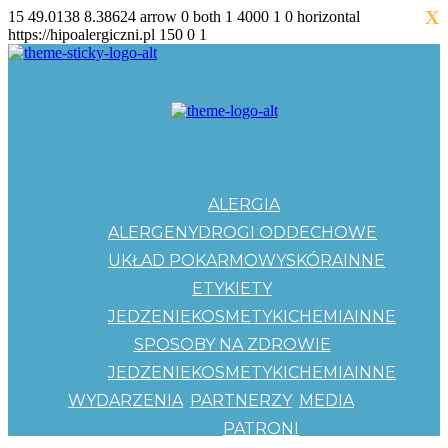
X
15
49.0138
8.38624
arrow
0
both
1
4000
1
0
horizontal
https://hipoalergiczni.pl
150
0
1
ALERGIA
ALERGENY
DROGI ODDECHOWE
UKŁAD POKARMOWY
SKÓRA
INNE
ETYKIETY
JEDZENIE
KOSMETYKI
CHEMIA
INNE
SPOSOBY NA ZDROWIE
JEDZENIE
KOSMETYKI
CHEMIA
INNE
WYDARZENIA
PARTNERZY
MEDIA
PATRONI