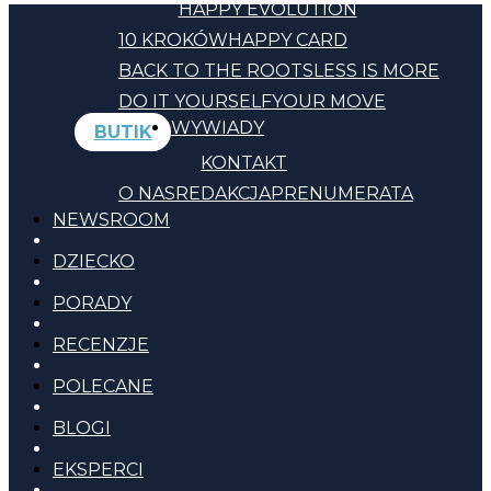
HAPPY EVOLUTION
10 KROKÓW
HAPPY CARD
BACK TO THE ROOTS
LESS IS MORE
DO IT YOURSELF
YOUR MOVE
WYWIADY
BUTIK
KONTAKT
O NAS
REDAKCJA
PRENUMERATA
NEWSROOM
DZIECKO
PORADY
RECENZJE
POLECANE
BLOGI
EKSPERCI