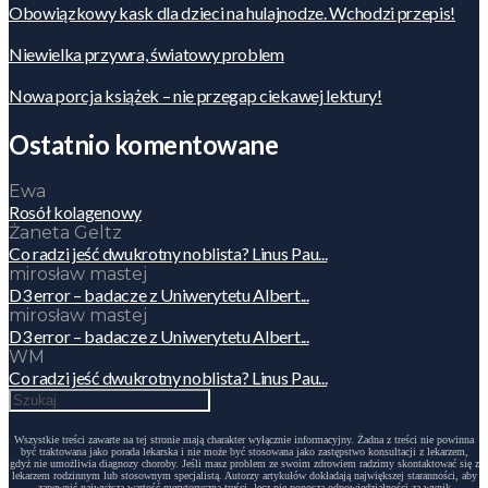
Obowiązkowy kask dla dzieci na hulajnodze. Wchodzi przepis!
Niewielka przywra, światowy problem
Nowa porcja książek – nie przegap ciekawej lektury!
Ostatnio komentowane
Ewa
Rosół kolagenowy
Żaneta Geltz
Co radzi jeść dwukrotny noblista? Linus Pau...
mirosław mastej
D3 error – badacze z Uniwerytetu Albert...
mirosław mastej
D3 error – badacze z Uniwerytetu Albert...
WM
Co radzi jeść dwukrotny noblista? Linus Pau...
Wszystkie treści zawarte na tej stronie mają charakter wyłącznie informacyjny. Żadna z treści nie powinna
być traktowana jako porada lekarska i nie może być stosowana jako zastępstwo konsultacji z lekarzem,
gdyż nie umożliwia diagnozy choroby. Jeśli masz problem ze swoim zdrowiem radzimy skontaktować się z
lekarzem rodzinnym lub stosownym specjalistą. Autorzy artykułów dokładają największej staranności, aby
zapewnić najwyższą wartość merytoryczną treści, lecz nie ponoszą odpowiedzialności za wynik