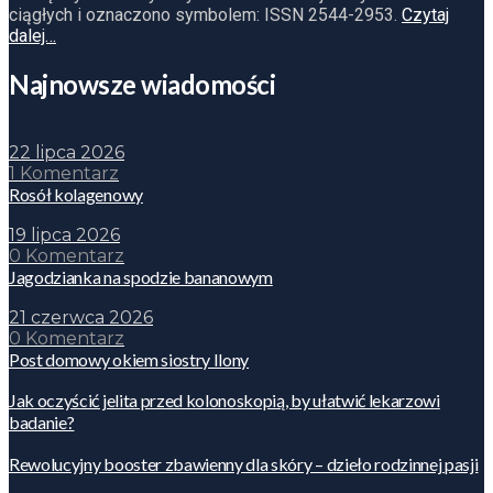
ciągłych i oznaczono symbolem: ISSN 2544-2953.
Czytaj
dalej…
Najnowsze wiadomości
22 lipca 2026
1 Komentarz
Rosół kolagenowy
19 lipca 2026
0 Komentarz
Jagodzianka na spodzie bananowym
21 czerwca 2026
0 Komentarz
Post domowy okiem siostry Ilony
Jak oczyścić jelita przed kolonoskopią, by ułatwić lekarzowi
badanie?
Rewolucyjny booster zbawienny dla skóry – dzieło rodzinnej pasji