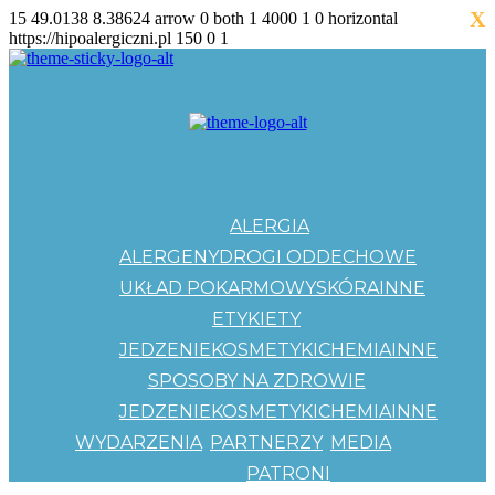
X
15
49.0138
8.38624
arrow
0
both
1
4000
1
0
horizontal
https://hipoalergiczni.pl
150
0
1
ALERGIA
ALERGENY
DROGI ODDECHOWE
UKŁAD POKARMOWY
SKÓRA
INNE
ETYKIETY
JEDZENIE
KOSMETYKI
CHEMIA
INNE
SPOSOBY NA ZDROWIE
JEDZENIE
KOSMETYKI
CHEMIA
INNE
WYDARZENIA
PARTNERZY
MEDIA
PATRONI