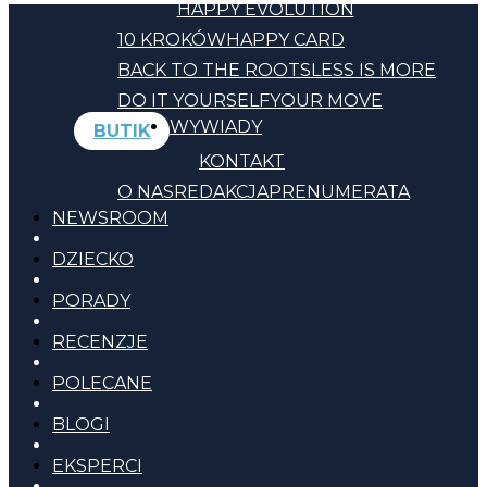
HAPPY EVOLUTION
10 KROKÓW
HAPPY CARD
BACK TO THE ROOTS
LESS IS MORE
DO IT YOURSELF
YOUR MOVE
WYWIADY
BUTIK
KONTAKT
O NAS
REDAKCJA
PRENUMERATA
NEWSROOM
DZIECKO
PORADY
RECENZJE
POLECANE
BLOGI
EKSPERCI