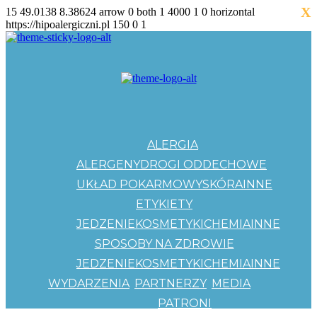
X
15
49.0138
8.38624
arrow
0
both
1
4000
1
0
horizontal
https://hipoalergiczni.pl
150
0
1
ALERGIA
ALERGENY
DROGI ODDECHOWE
UKŁAD POKARMOWY
SKÓRA
INNE
ETYKIETY
JEDZENIE
KOSMETYKI
CHEMIA
INNE
SPOSOBY NA ZDROWIE
JEDZENIE
KOSMETYKI
CHEMIA
INNE
WYDARZENIA
PARTNERZY
MEDIA
PATRONI