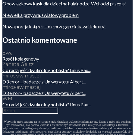
Obowiązkowy kask dla dzieci na hulajnodze. Wchodzi przepis!
Niewielka przywra, światowy problem
Nowa porcja książek – nie przegap ciekawej lektury!
Ostatnio komentowane
Ewa
Rosół kolagenowy
Żaneta Geltz
Co radzi jeść dwukrotny noblista? Linus Pau...
mirosław mastej
D3 error – badacze z Uniwerytetu Albert...
mirosław mastej
D3 error – badacze z Uniwerytetu Albert...
WM
Co radzi jeść dwukrotny noblista? Linus Pau...
Wszystkie treści zawarte na tej stronie mają charakter wyłącznie informacyjny. Żadna z treści nie powinna
być traktowana jako porada lekarska i nie może być stosowana jako zastępstwo konsultacji z lekarzem,
gdyż nie umożliwia diagnozy choroby. Jeśli masz problem ze swoim zdrowiem radzimy skontaktować się z
lekarzem rodzinnym lub stosownym specjalistą. Autorzy artykułów dokładają największej staranności, aby
zapewnić najwyższą wartość merytoryczną treści, lecz nie ponoszą odpowiedzialności za wynik