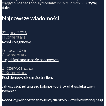
ciągłych i oznaczono symbolem: ISSN 2544-2953.
Czytaj
dalej…
Najnowsze wiadomości
22 lipca 2026
1 Komentarz
Rosół kolagenowy
19 lipca 2026
0 Komentarz
Jagodzianka na spodzie bananowym
21 czerwca 2026
0 Komentarz
Post domowy okiem siostry Ilony
Jak oczyścić jelita przed kolonoskopią, by ułatwić lekarzowi
badanie?
Rewolucyjny booster zbawienny dla skóry – dzieło rodzinnej pasji