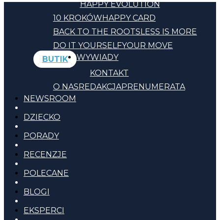
HAPPY EVOLUTION
10 KROKÓW
HAPPY CARD
BACK TO THE ROOTS
LESS IS MORE
DO IT YOURSELF
YOUR MOVE
WYWIADY
BUTIK
KONTAKT
O NAS
REDAKCJA
PRENUMERATA
NEWSROOM
DZIECKO
PORADY
RECENZJE
POLECANE
BLOGI
EKSPERCI