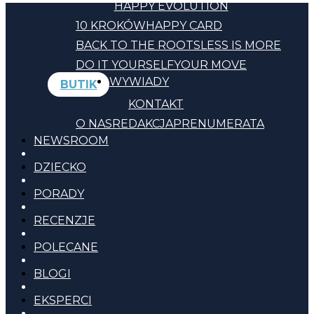
HAPPY EVOLUTION
10 KROKÓW
HAPPY CARD
BACK TO THE ROOTS
LESS IS MORE
DO IT YOURSELF
YOUR MOVE
WYWIADY
BUTIK
KONTAKT
O NAS
REDAKCJA
PRENUMERATA
NEWSROOM
DZIECKO
PORADY
RECENZJE
POLECANE
BLOGI
EKSPERCI