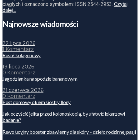
ciągłych i oznaczono symbolem: ISSN 2544-2953.
Czytaj
dalej…
Najnowsze wiadomości
22 lipca 2026
1 Komentarz
Rosół kolagenowy
19 lipca 2026
0 Komentarz
Jagodzianka na spodzie bananowym
21 czerwca 2026
0 Komentarz
Post domowy okiem siostry Ilony
Jak oczyścić jelita przed kolonoskopią, by ułatwić lekarzowi
badanie?
Rewolucyjny booster zbawienny dla skóry – dzieło rodzinnej pasji