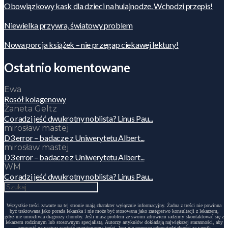
Obowiązkowy kask dla dzieci na hulajnodze. Wchodzi przepis!
Niewielka przywra, światowy problem
Nowa porcja książek – nie przegap ciekawej lektury!
Ostatnio komentowane
Ewa
Rosół kolagenowy
Żaneta Geltz
Co radzi jeść dwukrotny noblista? Linus Pau...
mirosław mastej
D3 error – badacze z Uniwerytetu Albert...
mirosław mastej
D3 error – badacze z Uniwerytetu Albert...
WM
Co radzi jeść dwukrotny noblista? Linus Pau...
Wszystkie treści zawarte na tej stronie mają charakter wyłącznie informacyjny. Żadna z treści nie powinna
być traktowana jako porada lekarska i nie może być stosowana jako zastępstwo konsultacji z lekarzem,
gdyż nie umożliwia diagnozy choroby. Jeśli masz problem ze swoim zdrowiem radzimy skontaktować się z
lekarzem rodzinnym lub stosownym specjalistą. Autorzy artykułów dokładają największej staranności, aby
zapewnić najwyższą wartość merytoryczną treści, lecz nie ponoszą odpowiedzialności za wynik