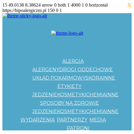
X
15
49.0138
8.38624
arrow
0
both
1
4000
1
0
horizontal
https://hipoalergiczni.pl
150
0
1
ALERGIA
ALERGENY
DROGI ODDECHOWE
UKŁAD POKARMOWY
SKÓRA
INNE
ETYKIETY
JEDZENIE
KOSMETYKI
CHEMIA
INNE
SPOSOBY NA ZDROWIE
JEDZENIE
KOSMETYKI
CHEMIA
INNE
WYDARZENIA
PARTNERZY
MEDIA
PATRONI