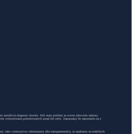
dyż nie umożliwia diagnozy choroby. Jeśli masz problem ze swoim zdrowiem radzimy
ynik wykorzystania prezentowanych porad lub treści. Zapraszamy do zapoznania się z
trony. Jako wydawnictwo informujemy (dla transparentności), że zarabiamy na niektórych