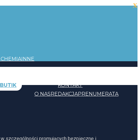
X
I
CHEMIA
INNE
BUTIK
KONTAKT
O NAS
REDAKCJA
PRENUMERATA
, w szczególności promujących bezpieczne i