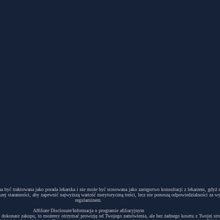
winna być traktowana jako porada lekarska i nie może być stosowana jako zastępstwo konsultacji z lekarzem, g
ej staranności, aby zapewnić najwyższą wartość merytoryczną treści, lecz nie ponoszą odpowiedzialności za w
regulaminem.
Affiliate Disclosure/Informacja o programie afiliacyjnym
acyjny i dokonasz zakupu, to możemy otrzymać prowizję od Twojego zamówienia, ale bez żadnego kosztu z Twojej s