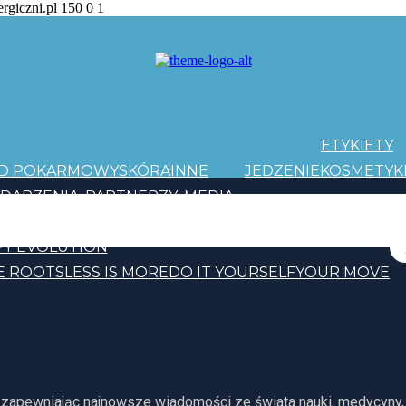
ergiczni.pl
150
0
1
ETYKIETY
AD POKARMOWY
SKÓRA
INNE
JEDZENIE
KOSMETYK
DARZENIA
PARTNERZY
MEDIA
PATRONI
Y EVOLUTION
E ROOTS
LESS IS MORE
DO IT YOURSELF
YOUR MOVE
, zapewniając najnowsze wiadomości ze świata nauki, medycyny