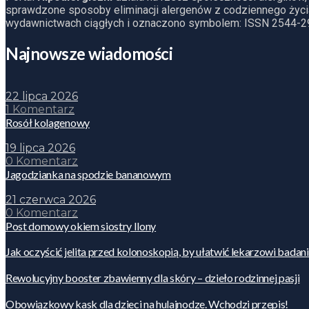
sprawdzone sposoby eliminacji alergenów z codziennego życia
wydawnictwach ciągłych i oznaczono symbolem: ISSN 2544-2
Najnowsze wiadomości
22 lipca 2026
1 Komentarz
Rosół kolagenowy
19 lipca 2026
0 Komentarz
Jagodzianka na spodzie bananowym
21 czerwca 2026
0 Komentarz
Post domowy okiem siostry Ilony
Jak oczyścić jelita przed kolonoskopią, by ułatwić lekarzowi badan
Rewolucyjny booster zbawienny dla skóry – dzieło rodzinnej pasji
Obowiązkowy kask dla dzieci na hulajnodze. Wchodzi przepis!