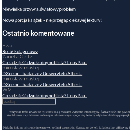
Niewielka przywra, światowy problem
Nowa porcja książek – nie przegap ciekawej lektury!
Ostatnio komentowane
Ewa
Rosół kolagenowy
Żaneta Geltz
Co radzi jeść dwukrotny noblista? Linus Pau...
mirosław mastej
D3 error – badacze z Uniwerytetu Albert...
mirosław mastej
D3 error – badacze z Uniwerytetu Albert...
WM
Co radzi jeść dwukrotny noblista? Linus Pau...
Wszystkie treści zawarte na tej stronie mają charakter wyłącznie informacyjny. Żadna z treści nie po
skontaktować się z lekarzem rodzinnym lub stosownym specjalistą. Autorzy artykułów dokładają największ
Niektóre linki na tej stronie internetowej, to linki partnerskie. Oznacza to, że jeśli klikniesz link afili