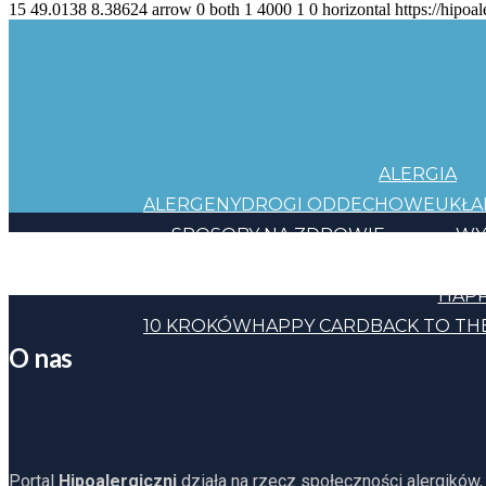
15
49.0138
8.38624
arrow
0
both
1
4000
1
0
horizontal
https://hipoal
ALERGIA
ALERGENY
DROGI ODDECHOWE
UKŁ
SPOSOBY NA ZDROWIE
WY
JEDZENIE
KOSMETYKI
CHEMIA
INNE
HAPP
10 KROKÓW
HAPPY CARD
BACK TO TH
O nas
Portal
Hipoalergiczni
działa na rzecz społeczności alergików