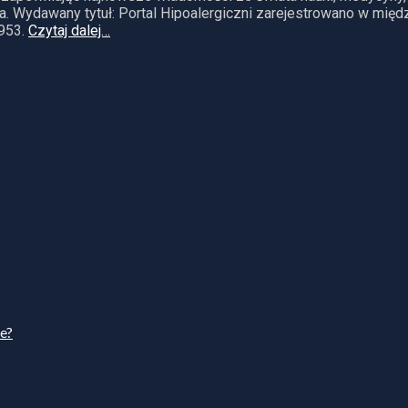
. Wydawany tytuł: Portal Hipoalergiczni zarejestrowano w mię
953.
Czytaj dalej…
ie?